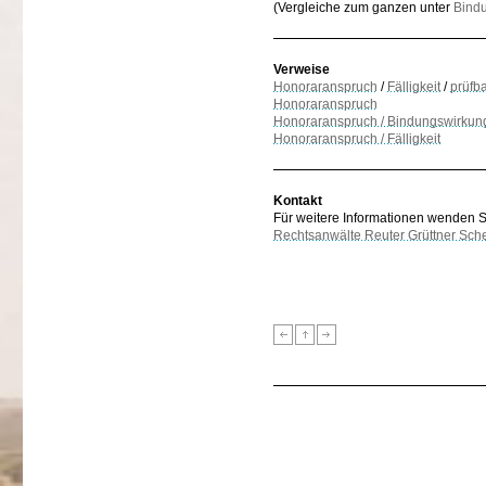
(Vergleiche zum ganzen unter
Bind
Verweise
Honoraranspruch
/
Fälligkeit
/
prüfb
Honoraranspruch
Honoraranspruch / Bindungswirkung
Honoraranspruch / Fälligkeit
Kontakt
Für weitere Informationen wenden Sie
Rechtsanwälte Reuter Grüttner Sch