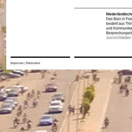
Niederländisch
Das Büro in Fra
besteht aus Thi
und Kommunikat
Besprechungsr
Just Architekten
Impressum
|
Datenschutz