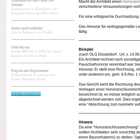
Außendusche und Open-Air-
Macht der Architekt einen
Honorara
Zimmer
verschiedene Voraussetzungen vorl
Kindergarten in Katalonien von
Sarquella Torres und Marc Riera
Für eine erfolgreiche Durchsetzung
Das Honorar für vertragsgemäße Le
Spitze nachverdichtet
fällig.
Café in Bukarest von Vinklu
Stille Riesen
Beispiel
Großer BDA-Preis 2026 für André
(nach OLG Düsseldorf , Urt. v. 14.0
Kempe und Oliver Thill
Ein Architekt rechnet nach vorzeit
Pauschalhonorar vereinbart war, be
Honorar. Er stellt eine Rechnung, 
Pergola mit Ziegelsteinen
Kulturzentrum in Limoux von
unter anderem ein, gem. § 8 Abs. 1 s
Ferrier Marchetti Studio
Das Gericht sieht die Rechnung des 
Vorliegen einer Honorarschlussrech
ALLE MELDUNGEN
bezeichnet ist, es müsse lediglich
abgerechnet werden soll. Dies ergeb
eine “Abrechnung zum nunmehr auf
Hinweis
Da eine “Honorarschlussrechnung“ 
sollten Architekten sehr vorsichti
eines Bauvorhabens) zu stellen. Gg