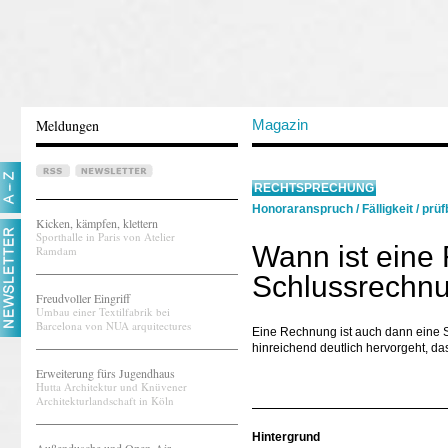
Meldungen
Magazin
RECHTSPRECHUNG
Honoraranspruch
/
Fälligkeit
/
prüf
Kicken, kämpfen, klettern
Sporthalle in Paris von Atelier
Wann ist eine
Ramdam
Schlussrechn
Freudvoller Eingriff
Umbau einer Textilfabrik bei
Barcelona von NUA arquitectures
Eine Rechnung ist auch dann eine Sc
hinreichend deutlich hervorgeht, d
Erweiterung fürs Jugendhaus
Hutta Architektur und Knüvener
Architekturlandschaft in Köln
Hintergrund