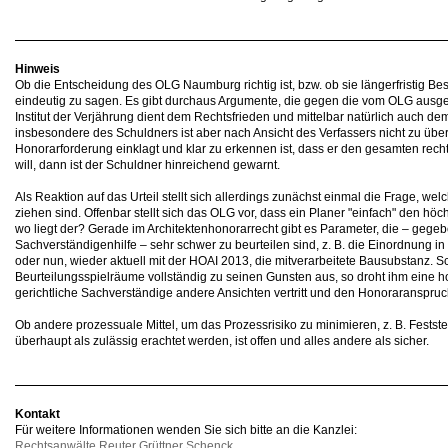
Hinweis
Ob die Entscheidung des OLG Naumburg richtig ist, bzw. ob sie längerfristig Bes
eindeutig zu sagen. Es gibt durchaus Argumente, die gegen die vom OLG ausg
Institut der Verjährung dient dem Rechtsfrieden und mittelbar natürlich auch d
insbesondere des Schuldners ist aber nach Ansicht des Verfassers nicht zu übe
Honorarforderung einklagt und klar zu erkennen ist, dass er den gesamten rech
will, dann ist der Schuldner hinreichend gewarnt.
Als Reaktion auf das Urteil stellt sich allerdings zunächst einmal die Frage, 
ziehen sind. Offenbar stellt sich das OLG vor, dass ein Planer "einfach" den hö
wo liegt der? Gerade im Architektenhonorarrecht gibt es Parameter, die – gege
Sachverständigenhilfe – sehr schwer zu beurteilen sind, z. B. die Einordnung i
oder nun, wieder aktuell mit der HOAI 2013, die mitverarbeitete Bausubstanz. S
Beurteilungsspielräume vollständig zu seinen Gunsten aus, so droht ihm eine 
gerichtliche Sachverständige andere Ansichten vertritt und den Honoraranspruch 
Ob andere prozessuale Mittel, um das Prozessrisiko zu minimieren, z. B. Festst
überhaupt als zulässig erachtet werden, ist offen und alles andere als sicher.
Kontakt
Für weitere Informationen wenden Sie sich bitte an die Kanzlei:
Rechtsanwälte Reuter Grüttner Schenck