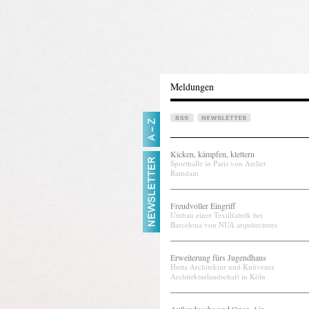
Meldungen
Kicken, kämpfen, klettern
Sporthalle in Paris von Atelier
Ramdam
Freudvoller Eingriff
Umbau einer Textilfabrik bei
Barcelona von NUA arquitectures
Erweiterung fürs Jugendhaus
Hutta Architektur und Knüvener
Architekturlandschaft in Köln