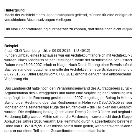
Hintergrund
Macht der Architekt einen
Honoraranspruch
geltend, müssen für eine erfolgrei
verschiedene Voraussetzungen vorliegen.
Um eine Honorarforderung durchsetzen zu können, darf diese noch nicht
verjäh
Beispiel
(nach OLG Naumburg , Urt. v. 06.09.2012 - 1 U 40/12)
Für den Umbau eines Rathauses war ein Architekt umfangreich mit Architektur- 
worden. Nach Abschluss seiner Leistungen stellte der Architekt eine Schlussre
Datum vom 26.03.2007 erhob er Klage. Nach Durchführung einer Beweisaufna
Sachverständigengutachtens erteilte der Architekt eine neue Schlussrechnung
€ 672.313,79. Unter Datum vom 07.06.2011 erhöhte der Architekt entsprechend
Verjährung ein.
Das Landgericht hatte noch den Verjährungseinwand des Auftraggebers zurück
Argumentation des Auftraggebers und nahm eine Verjährung der Forderung insow
ursprünglichen in Rechnung gestellten und 2007 eingeklagten Betrag in Höhe v
Stellung der Rechnung über das Resthonorar in Höhe von € 357.075,55 sei seine
Monaten ohne seinerzeitige Rüge der Prüffähigkeit – die Fälligkeit der Gesamt
worden. Die Verjährung beträgt (nach altem Recht) 2 oder 3 Jahre und beginnt m
Forderung fällig wurde. Mithin sei hier die Forderung – soweit nicht durch Kl
Ablauf des Jahres 2010 verjährt. Die Hemmung durch Klageerhebung betreffe nu
Höhe von € 357.075,55. Dies müsse selbst dann gelten, wenn dem Architekten s
dass er nur einen Teil seiner Gesamtforderung eingeklagt hatte.