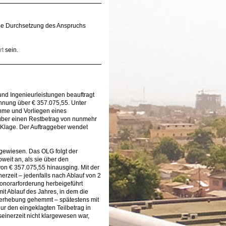
che Durchsetzung des Anspruchs
rt
sein.
und Ingenieurleistungen beauftragt
chnung über € 357.075,55. Unter
hme und Vorliegen eines
 über einen Restbetrag von nunmehr
 Klage. Der Auftraggeber wendet
gewiesen. Das OLG folgt der
eit an, als sie über den
on € 357.075,55 hinausging. Mit der
rzeit – jedenfalls nach Ablauf von 2
honorarforderung herbeigeführt
it Ablauf des Jahres, in dem die
ageerhebung gehemmt – spätestens mit
r den eingeklagten Teilbetrag in
einerzeit nicht klargewesen war,