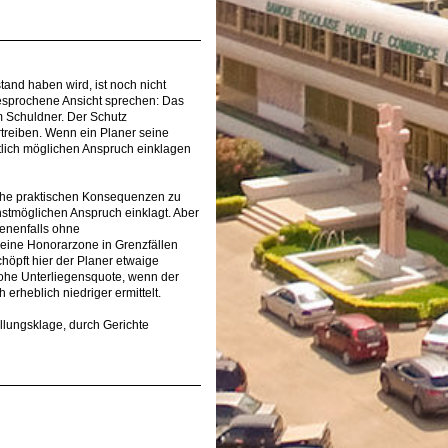
tand haben wird, ist noch nicht
esprochene Ansicht sprechen: Das
em Schuldner. Der Schutz
rtreiben. Wenn ein Planer seine
tlich möglichen Anspruch einklagen
welche praktischen Konsequenzen zu
chstmöglichen Anspruch einklagt. Aber
benenfalls ohne
n eine Honorarzone in Grenzfällen
chöpft hier der Planer etwaige
hohe Unterliegensquote, wenn der
erheblich niedriger ermittelt.
ellungsklage, durch Gerichte