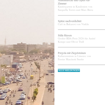
Außendusche und Open-Air-
Zimmer
Kindergarten in Katalonien von
Sarquella Torres und Marc Riera
Spitze nachverdichtet
Café in Bukarest von Vinklu
Stille Riesen
Großer BDA-Preis 2026 für André
Kempe und Oliver Thill
Pergola mit Ziegelsteinen
Kulturzentrum in Limoux von
Ferrier Marchetti Studio
ALLE MELDUNGEN