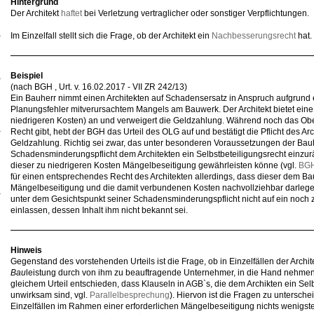
Hintergrund
Der Architekt
haftet
bei Verletzung vertraglicher oder sonstiger Verpflichtungen.
Im Einzelfall stellt sich die Frage, ob der Architekt ein
Nachbesserungsrecht
hat.
Beispiel
(nach BGH , Urt. v. 16.02.2017 - VII ZR 242/13)
Ein Bauherr nimmt einen Architekten auf Schadensersatz in Anspruch aufgrund 
Planungsfehler mitverursachtem Mangels am Bauwerk. Der Architekt bietet ein
niedrigeren Kosten) an und verweigert die Geldzahlung. Während noch das Obe
Recht gibt, hebt der BGH das Urteil des OLG auf und bestätigt die Pflicht des 
Geldzahlung. Richtig sei zwar, das unter besonderen Voraussetzungen der Ba
Schadensminderungspflicht dem Architekten ein Selbstbeteiligungsrecht einzu
dieser zu niedrigeren Kosten Mängelbeseitigung gewährleisten könne (vgl.
BGH
für einen entsprechendes Recht des Architekten allerdings, dass dieser dem Bau
Mängelbeseitigung und die damit verbundenen Kosten nachvollziehbar darlege
unter dem Gesichtspunkt seiner Schadensminderungspflicht nicht auf ein noch 
einlassen, dessen Inhalt ihm nicht bekannt sei.
Hinweis
Gegenstand des vorstehenden Urteils ist die Frage, ob in Einzelfällen der Archit
Bau
leistung durch von ihm zu beauftragende Unternehmer, in die Hand nehmen 
gleichem Urteil entschieden, dass Klauseln in AGB`s, die dem Archikten ein Se
unwirksam sind, vgl.
Parallelbesprechung
). Hiervon ist die Fragen zu untersche
Einzelfällen im Rahmen einer erforderlichen Mängelbeseitigung nichts wenigst