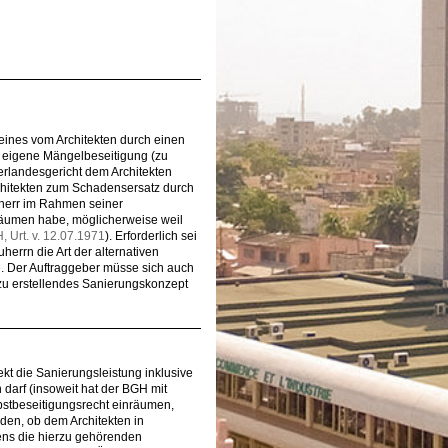
eines vom Architekten durch einen
e eigene Mängelbeseitigung (zu
rlandesgericht dem Architekten
Architekten zum Schadensersatz durch
uherr im Rahmen seiner
räumen habe, möglicherweise weil
, Urt. v. 12.07.1971
). Erforderlich sei
herrn die Art der alternativen
. Der Auftraggeber müsse sich auch
zu erstellendes Sanierungskonzept
ekt die Sanierungsleistung inklusive
darf (insoweit hat der BGH mit
lbstbeseitigungsrecht einräumen,
iden, ob dem Architekten in
ens die hierzu gehörenden