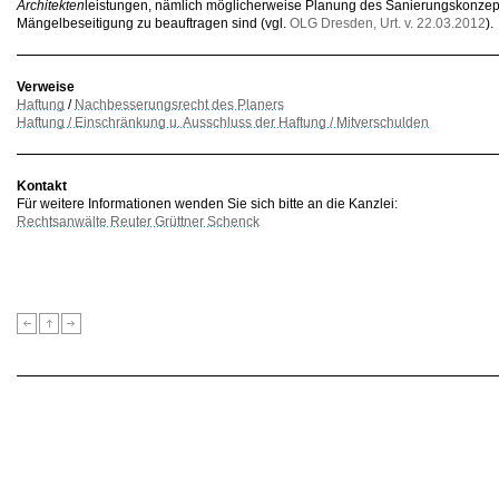
Architekten
leistungen, nämlich möglicherweise Planung des Sanierungskonze
Mängelbeseitigung zu beauftragen sind (vgl.
OLG Dresden, Urt. v. 22.03.2012
).
Verweise
Haftung
/
Nachbesserungsrecht des Planers
Haftung / Einschränkung u. Ausschluss der Haftung / Mitverschulden
Kontakt
Für weitere Informationen wenden Sie sich bitte an die Kanzlei:
Rechtsanwälte Reuter Grüttner Schenck