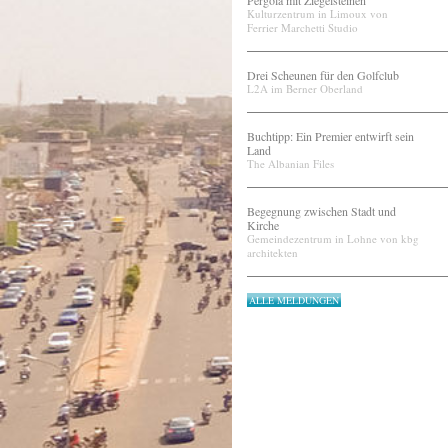
Pergola mit Ziegelsteinen
Kulturzentrum in Limoux von
Ferrier Marchetti Studio
Drei Scheunen für den Golfclub
L2A im Berner Oberland
Buchtipp: Ein Premier entwirft sein
Land
The Albanian Files
Begegnung zwischen Stadt und
Kirche
Gemeindezentrum in Lohne von kbg
architekten
ALLE MELDUNGEN