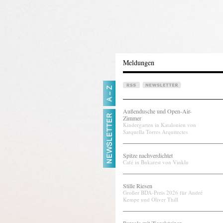
Meldungen
Außendusche und Open-Air-
Zimmer
Kindergarten in Katalonien von
Sarquella Torres Arquitectes
Spitze nachverdichtet
Café in Bukarest von Vinklu
Stille Riesen
Großer BDA-Preis 2026 für André
Kempe und Oliver Thill