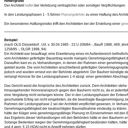
Hintergrund
Der Architekt
haftet
bei Verletzung vertraglicher oder sonstiger Verpflichtungen.
In den Leistungsphasen 1 - 5 führen
Planungsfehler
zu einer Haftung des Archit
Ein besonderes Haftungsrisiko trifft den Architekten bei der Erstellung einer
gen
Beispiel
(nach OLG Düsseldorf , Urt. v. 30.04.1985 - 23 U 208/84 -, BauR 1986, 469; ähn
1258/95 -, OLGR 1998, 94)
Ein Architekt war beauftragt, eine Erweiterung eines im Außenbereich befindlic
vom Architekten gefertigter Bauantrag wurde mangels Genehmigungsfähigkeit 
Daraufhin kam es zu Verhandlungen, in denen der Rahmen einer genehmigun
geklärt wurde. Die vom Architekten anschließend gefertigten Genehmigugnspl
jedoch und wurden erneut von der Behörde abgelehnt. Der Bauherr kündigte den 
verlangt Honorar für die Leistungsphasen 1-4 abzgl. einer geleisteten Abschla
Das Gericht weist die Ansprüche des Architekten zurück. Dem Architekten stehe
hinausgehender Honoraranspruch gegen den Bauherrn nicht zu, da er jedenfall
eine Vergütung nicht verlangen könne. Der in den Leistungsphasen der Entw
geschuldete Erfolg sei nicht eingetreten, da die beantragte Baugenehmigung z
Rahmen der Leistungsphase 2 sei der Architekt verpflichtet gewesen, in Verha
Genehmigungsfähigkeit der beabsichtigten Baumaßnahme eindeutig zu klären. 
hätte der Kläger eine genehmigungsfähige Planung im Einvernehmen mit den 
das Ergebnis dieser Verhandlungen mit den Behörden hätte er den Bauherrn e
Solange Bedenken wegen der Genehmigungsfähigkeit bestünden hätten, hätte d
und 4 gem. § 15 HOAI nicht in Angriff nehmen dürfen.