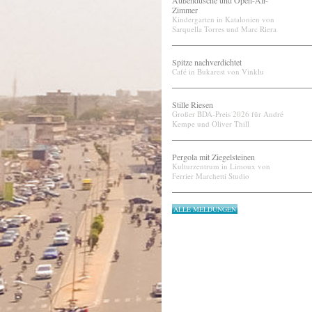
Außendusche und Open-Air-
Zimmer
Kindergarten in Katalonien von
Sarquella Torres und Marc Riera
Spitze nachverdichtet
Café in Bukarest von Vinklu
Stille Riesen
Großer BDA-Preis 2026 für André
Kempe und Oliver Thill
Pergola mit Ziegelsteinen
Kulturzentrum in Limoux von
Ferrier Marchetti Studio
ALLE MELDUNGEN