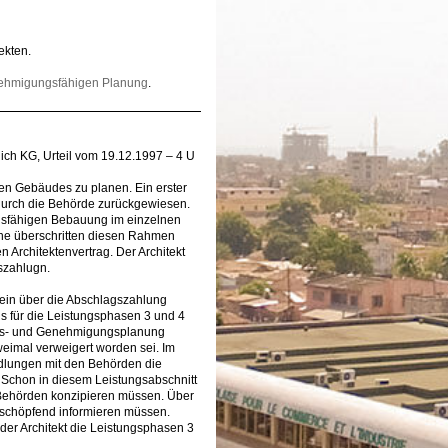
ekten.
ehmigungsfähigen Planung
.
lich KG, Urteil vom 19.12.1997 – 4 U
hen Gebäudes zu planen. Ein erster
durch die Behörde zurückgewiesen.
gsfähigen Bebauung im einzelnen
äne überschritten diesen Rahmen
Architektenvertrag. Der Architekt
gszahlugn.
 ein über die Abschlagszahlung
s für die Leistungsphasen 3 und 4
urfs- und Genehmigungsplanung
weimal verweigert worden sei. Im
ndlungen mit den Behörden die
Schon in diesem Leistungsabschnitt
Behörden konzipieren müssen. Über
rschöpfend informieren müssen.
er Architekt die Leistungsphasen 3