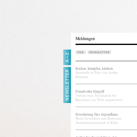
Meldungen
Kicken, kämpfen, klettern
Sporthalle in Paris von Atelier
Ramdam
Freudvoller Eingriff
Umbau einer Textilfabrik bei
Barcelona von NUA arquitectures
Erweiterung fürs Jugendhaus
Hutta Architektur und Knüvener
Architekturlandschaft in Köln