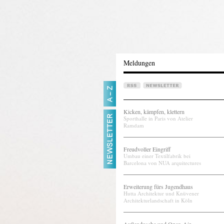
Meldungen
Kicken, kämpfen, klettern
Sporthalle in Paris von Atelier
Ramdam
Freudvoller Eingriff
Umbau einer Textilfabrik bei
Barcelona von NUA arquitectures
Erweiterung fürs Jugendhaus
Hutta Architektur und Knüvener
Architekturlandschaft in Köln