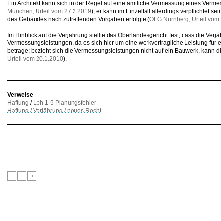
Ein Architekt kann sich in der Regel auf eine amtliche Vermessung eines Verme
München, Urteil vom 27.2.2019
); er kann im Einzelfall allerdings verpflichtet 
des Gebäudes nach zutreffenden Vorgaben erfolgte (
OLG Nürnberg, Urteil vom
Im Hinblick auf die Verjährung stellte das Oberlandesgericht fest, dass die Verjäh
Vermessungsleistungen, da es sich hier um eine werkvertragliche Leistung für 
betrage; bezieht sich die Vermessungsleistungen nicht auf ein Bauwerk, kann d
Urteil vom 20.1.2010
).
Verweise
Haftung
/
Lph 1-5 Planungsfehler
Haftung / Verjährung / neues Recht