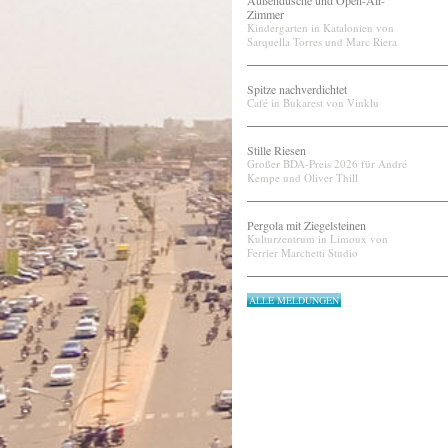
Außendusche und Open-Air-
Zimmer
Kindergarten in Katalonien von
Sarquella Torres und Marc Riera
Spitze nachverdichtet
Café in Bukarest von Vinklu
Stille Riesen
Großer BDA-Preis 2026 für André
Kempe und Oliver Thill
Pergola mit Ziegelsteinen
Kulturzentrum in Limoux von
Ferrier Marchetti Studio
ALLE MELDUNGEN