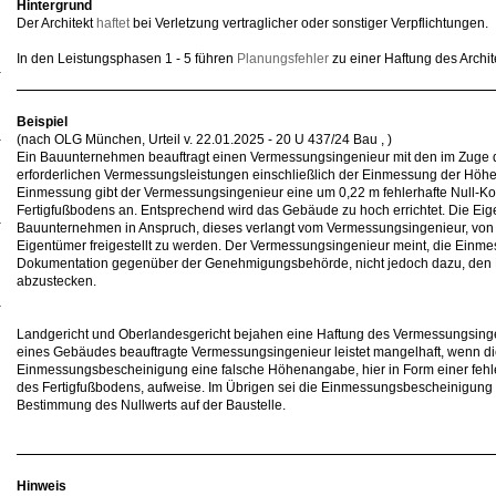
Hintergrund
Der Architekt
haftet
bei Verletzung vertraglicher oder sonstiger Verpflichtungen.
In den Leistungsphasen 1 - 5 führen
Planungsfehler
zu einer Haftung des Archit
Beispiel
(nach OLG München, Urteil v. 22.01.2025 - 20 U 437/24 Bau , )
Ein Bauunternehmen beauftragt einen Vermessungsingenieur mit den im Zuge 
erforderlichen Vermessungsleistungen einschließlich der Einmessung der Höhe
Einmessung gibt der Vermessungsingenieur eine um 0,22 m fehlerhafte Null-Kot
Fertigfußbodens an. Entsprechend wird das Gebäude zu hoch errichtet. Die 
Bauunternehmen in Anspruch, dieses verlangt vom Vermessungsingenieur, von
Eigentümer freigestellt zu werden. Der Vermessungsingenieur meint, die Einm
Dokumentation gegenüber der Genehmigungsbehörde, nicht jedoch dazu, den
abzustecken.
Landgericht und Oberlandesgericht bejahen eine Haftung des Vermessungsing
eines Gebäudes beauftragte Vermessungsingenieur leistet mangelhaft, wenn die
Einmessungsbescheinigung eine falsche Höhenangabe, hier in Form einer fehle
des Fertigfußbodens, aufweise. Im Übrigen sei die Einmessungsbescheinigung 
Bestimmung des Nullwerts auf der Baustelle.
Hinweis