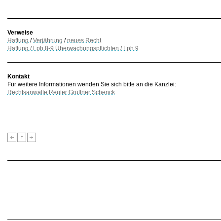
Verweise
Haftung
/
Verjährung
/
neues Recht
Haftung / Lph 8-9 Überwachungspflichten / Lph 9
Kontakt
Für weitere Informationen wenden Sie sich bitte an die Kanzlei:
Rechtsanwälte Reuter Grüttner Schenck