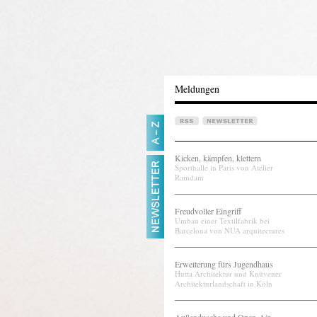
Meldungen
Kicken, kämpfen, klettern
Sporthalle in Paris von Atelier
Ramdam
Freudvoller Eingriff
Umbau einer Textilfabrik bei
Barcelona von NUA arquitectures
Erweiterung fürs Jugendhaus
Hutta Architektur und Knüvener
Architekturlandschaft in Köln