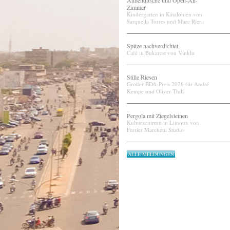
Außendusche und Open-Air-
Zimmer
Kindergarten in Katalonien von
Sarquella Torres und Marc Riera
Spitze nachverdichtet
Café in Bukarest von Vinklu
Stille Riesen
Großer BDA-Preis 2026 für André
Kempe und Oliver Thill
Pergola mit Ziegelsteinen
Kulturzentrum in Limoux von
Ferrier Marchetti Studio
ALLE MELDUNGEN