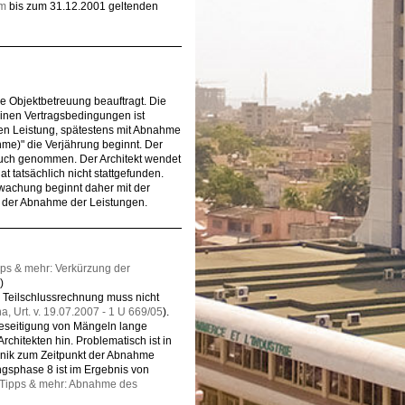
em
bis zum 31.12.2001 geltenden
ie Objektbetreuung beauftragt. Die
inen Vertragsbedingungen ist
den Leistung, spätestens mit Abnahme
me)" die Verjährung beginnt. Der
ruch genommen. Der Architekt wendet
t tatsächlich nicht stattgefunden.
achung beginnt daher mit der
. der Abnahme der Leistungen.
pps & mehr: Verkürzung der
)
ne Teilschlussrechnung muss nicht
, Urt. v. 19.07.2007 - 1 U 669/05
).
Beseitigung von Mängeln lange
chitekten hin. Problematisch ist in
nik zum Zeitpunkt der Abnahme
gsphase 8 ist im Ergebnis von
Tipps & mehr: Abnahme des