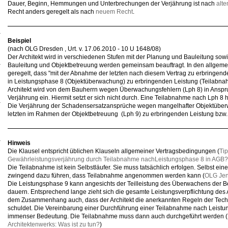
Dauer, Beginn, Hemmungen und Unterbrechungen der Verjährung ist nach
alt
Recht anders geregelt als nach
neuem Recht
.
Beispiel
(nach OLG Dresden , Urt. v. 17.06.2010 - 10 U 1648/08)
Der Architekt wird in verschiedenen Stufen mit der Planung und Bauleitung sow
Bauleitung und Objektbetreuung werden gemeinsam beauftragt. In den allgeme
geregelt, dass "mit der Abnahme der letzten nach diesem Vertrag zu erbringen
in Leistungsphase 8 (Objektüberwachung) zu erbringenden Leistung (Teilabnah
Architekt wird von dem Bauherrn wegen Überwachungsfehlern (Lph 8) in Ansp
Verjährung ein. Hiermit setzt er sich nicht durch. Eine Teilabnahme nach Lph 8 ha
Die Verjährung der Schadensersatzansprüche wegen mangelhafter Objektüberw
letzten im Rahmen der Objektbetreuung (Lph 9) zu erbringenden Leistung bzw
Hinweis
Die Klausel entspricht üblichen Klauseln allgemeiner Vertragsbedingungen (
Ti
Gewährleistungsverjährung durch Teilabnahme nachLeistungsphase 8 in AGB?
Die Teilabnahme ist kein Selbstläufer. Sie muss tatsächlich erfolgen. Selbst ei
zwingend dazu führen, dass Teilabnahme angenommen werden kann (
OLG Jena
Die Leistungsphase 9 kann angesichts der Teilleistung des Überwachens der 
dauern. Entsprechend lange zieht sich die gesamte Leistungsverpflichtung des Ar
dem Zusammenhang auch, dass der Architekt die anerkannten Regeln der Tech
schuldet. Die Vereinbarung einer Durchführung einer Teilabnahme nach Leistun
immenser Bedeutung. Die Teilabnahme muss dann auch durchgeführt werden (
Architektenwerks: Was ist zu tun?
)