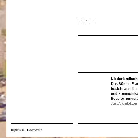
Niederländisch
Das Büro in Fra
besteht aus Thi
und Kommunikat
Besprechungsr
Just Architekten
Impressum
|
Datenschutz