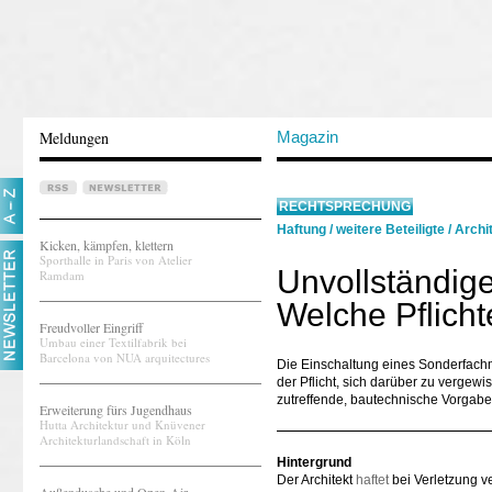
Meldungen
Magazin
RECHTSPRECHUNG
Haftung
/
weitere Beteiligte
/
Archi
Kicken, kämpfen, klettern
Sporthalle in Paris von Atelier
Unvollständig
Ramdam
Welche Pflicht
Freudvoller Eingriff
Umbau einer Textilfabrik bei
Barcelona von NUA arquitectures
Die Einschaltung eines Sonderfachm
der Pflicht, sich darüber zu verge
zutreffende, bautechnische Vorgabe
Erweiterung fürs Jugendhaus
Hutta Architektur und Knüvener
Architekturlandschaft in Köln
Hintergrund
Der Architekt
haftet
bei Verletzung ve