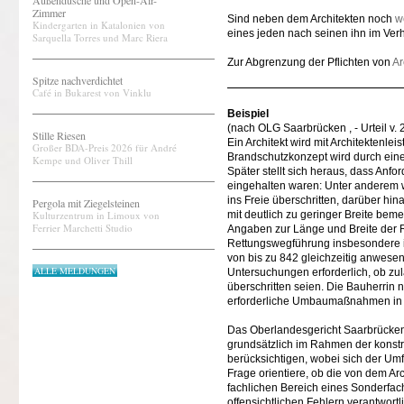
Außendusche und Open-Air-
Zimmer
Sind neben dem Architekten noch
w
Kindergarten in Katalonien von
eines jeden nach seinen ihn im Verh
Sarquella Torres und Marc Riera
Zur Abgrenzung der Pflichten von
Ar
Spitze nachverdichtet
Café in Bukarest von Vinklu
Beispiel
(nach OLG Saarbrücken , - Urteil v. 
Stille Riesen
Ein Architekt wird mit Architektenl
Großer BDA-Preis 2026 für André
Brandschutzkonzept wird durch eine
Kempe und Oliver Thill
Später stellt sich heraus, dass An
eingehalten waren: Unter anderem
ins Freie überschritten, darüber h
Pergola mit Ziegelsteinen
Kulturzentrum in Limoux von
mit deutlich zu geringer Breite bem
Ferrier Marchetti Studio
Angaben zur Länge und Breite der R
Rettungswegführung insbesondere 
von bis zu 842 gleichzeitig anwesen
ALLE MELDUNGEN
Untersuchungen erforderlich, ob zu
überschritten seien. Die Bauherrin 
erforderliche Umbaumaßnahmen in 
Das Oberlandesgericht Saarbrücken v
grundsätzlich im Rahmen der konst
berücksichtigen, wobei sich der Um
Frage orientiere, ob die von dem A
fachlichen Bereich eines Sonderfac
offensichtlichen Fehlern verantwort