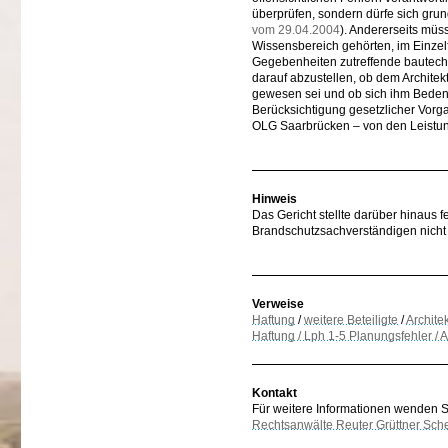
überprüfen, sondern dürfe sich gru
vom 29.04.2004
). Andererseits müs
Wissensbereich gehörten, im Einzel
Gegebenheiten zutreffende bautec
darauf abzustellen, ob dem Archit
gewesen sei und ob sich ihm Beden
Berücksichtigung gesetzlicher Vo
OLG Saarbrücken – von den Leistung
Hinweis
Das Gericht stellte darüber hinaus 
Brandschutzsachverständigen nicht
Verweise
Haftung
/
weitere Beteiligte
/
Archite
Haftung / Lph 1-5 Planungsfehler /
Kontakt
Für weitere Informationen wenden Sie
Rechtsanwälte Reuter Grüttner Sch