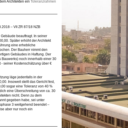
 dem Architekten ein
Toleranzrahmen
8.2018 – VII ZR 87/18 NZB
 Gebäude beauftragt. In seiner
0,00. Später erhöht der Architekt
ührung eine erhebliche
rochen. Der Bauherr nimmt den
ertigen Gebäudes in Haftung. Der
des Bauwerks) noch innerhalb einer 30
kt - seiner Kostenschätzung über €
zung läge jedenfalls in der
. Insoweit stellt das Gericht fest,
0,00 sogar eine Toleranz von 40 %
glich eine Überschreitung von ca. 30
hitekten nicht. Denn zu dem
kannt gegeben habe, sei unter
ngsphase 3 weitgehend beendet –
ise aber nur noch ein