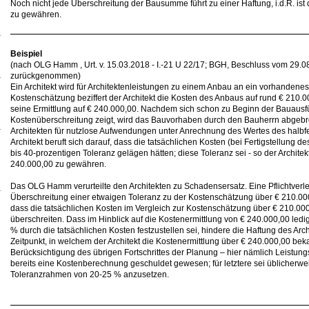
Noch nicht jede Überschreitung der Bausumme führt zu einer Haftung, i.d.R. ist
zu gewähren.
Beispiel
(nach OLG Hamm , Urt. v. 15.03.2018 - I.-21 U 22/17; BGH, Beschluss vom 29.0
zurückgenommen)
Ein Architekt wird für Architektenleistungen zu einem Anbau an ein vorhandenes
Kostenschätzung beziffert der Architekt die Kosten des Anbaus auf rund € 210.00
seine Ermittlung auf € 240.000,00. Nachdem sich schon zu Beginn der Bauausf
Kostenüberschreitung zeigt, wird das Bauvorhaben durch den Bauherrn abgeb
Architekten für nutzlose Aufwendungen unter Anrechnung des Wertes des halbf
Architekt beruft sich darauf, dass die tatsächlichen Kosten (bei Fertigstellung 
bis 40-prozentigen Toleranz gelägen hätten; diese Toleranz sei - so der Archite
240.000,00 zu gewähren.
Das OLG Hamm verurteilte den Architekten zu Schadensersatz. Eine Pflichtverlet
Überschreitung einer etwaigen Toleranz zu der Kostenschätzung über € 210.000,00
dass die tatsächlichen Kosten im Vergleich zur Kostenschätzung über € 210.00
überschreiten. Dass im Hinblick auf die Kostenermittlung von € 240.000,00 ledi
% durch die tatsächlichen Kosten festzustellen sei, hindere die Haftung des Arc
Zeitpunkt, in welchem der Architekt die Kostenermittlung über € 240.000,00 be
Berücksichtigung des übrigen Fortschrittes der Planung – hier nämlich Leistu
bereits eine Kostenberechnung geschuldet gewesen; für letztere sei üblicherwe
Toleranzrahmen von 20-25 % anzusetzen.