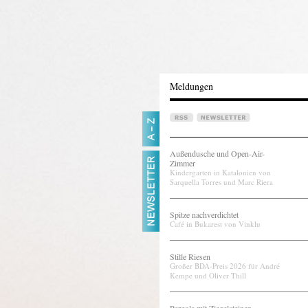
Meldungen
Außendusche und Open-Air-
Zimmer
Kindergarten in Katalonien von
Sarquella Torres und Marc Riera
Spitze nachverdichtet
Café in Bukarest von Vinklu
Stille Riesen
Großer BDA-Preis 2026 für André
Kempe und Oliver Thill