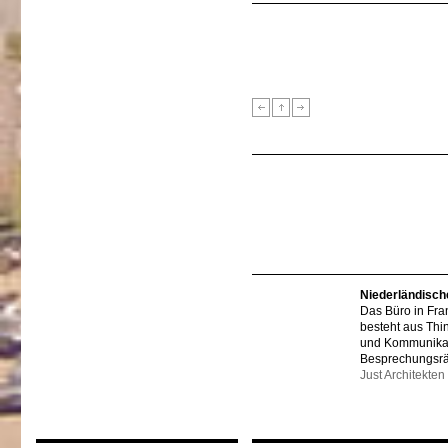
Niederländisch
Das Büro in Fra
besteht aus Thi
und Kommunikat
Besprechungsr
Just Architekten