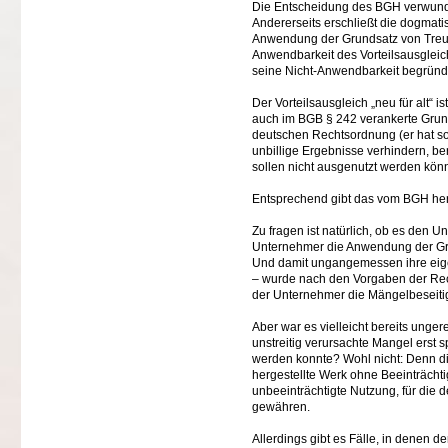
Die Entscheidung des BGH verwunde
Andererseits erschließt die dogmati
Anwendung der Grundsatz von Treu
Anwendbarkeit des Vorteilsausgleic
seine Nicht-Anwendbarkeit begründ
Der Vorteilsausgleich „neu für alt“
auch im BGB § 242 verankerte Gru
deutschen Rechtsordnung (er hat so
unbillige Ergebnisse verhindern, be
sollen nicht ausgenutzt werden könn
Entsprechend gibt das vom BGH her
Zu fragen ist natürlich, ob es den 
Unternehmer die Anwendung der Gru
Und damit ungangemessen ihre eig
– wurde nach den Vorgaben der Rech
der Unternehmer die Mängelbeseiti
Aber war es vielleicht bereits unge
unstreitig verursachte Mangel erst s
werden konnte? Wohl nicht: Denn die
hergestellte Werk ohne Beeinträcht
unbeeinträchtigte Nutzung, für die d
gewähren.
Allerdings gibt es Fälle, in denen