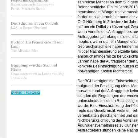
Pergola mit Ziegelsteinen
zahlreiche Mängel an dem Silo gel
Kulturzentrum in Limoux von
Betonoberfläche. Ein im Jahre 2013 
Ferrier Marchetti Studio
beanstandete Mängel und voraussic
fordert den Unternehmer nunmehr zu
OLG Nürnberg in 2. Instanz im Jahr
Drei Scheunen für den Golfclub
alt“ um ein Drittel zu kürzen sei. Z
L2A im Berner Oberland
wenn Vorteile des Auftraggebers au
Auftraggeber jahrelang mit einem f
Buchtipp: Ein Premier entwirft sein
möglich, wenn sich ein Mangel erst 
Land
Gebrauchsnachteile habe hinnehmen
The Albanian Files
mit der Nachbesserung erzielte lä
anspruchsmindernd zu berücksichti
Jahren habe der Auftraggeber den Si
Begegnung zwischen Stadt und
konkrete Beeinträchtigung nutzen k
Kirche
notwendigen Kosten rechtfertige.
Gemeindezentrum in Lohne von kbg
architekten
Der BGH korrigiert die Entscheidun
aufgrund der Beseitigung eines Man
auswirke und der Auftraggeber kei
ALLE MELDUNGEN
stünden die Regelungen des werkve
unterscheide in seinen Rechtsfolgen
werde. Eine Einschränkung der Pfli
regle das Gesetz nicht. Vielmehr er
vereinbarten Beschaffenheit und dam
Nichtberücksichtigung des Vorteilsau
Äquivalenzverhältnisses zu Gunsten
Auftraggebers stünden keine Nacht