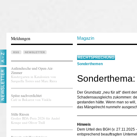
Meldungen
Magazin
RECHTSPRECHUNG
Sonderthemen
Außendusche und Open-Air-
Zimmer
Sonderthema
Kindergarten in Katalonien von
Sarquella Torres und Marc Riera
Der Grundsatz „neu für alt“ dient 
Spitze nachverdichtet
Schadensausgleichs zukommen: der 
Café in Bukarest von Vinklu
gestanden hätte. Wenn man so will,
das Mängelrecht nunmehr ausgesch
Stille Riesen
Großer BDA-Preis 2026 für André
Kempe und Oliver Thill
Hinweis
Dem Urteil des BGH (v. 27.11.2025 -
entsprechend beauftragten Unternehm