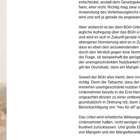
entscheidet, anstatt dem Gesetzgebe
Nein, eher nicht. Richtig mag zwar
Anwendung des Vorteilsausgleichs ni
wird und soll ja gerade da angewandt
Aber vielleicht ist der dem BGH-Urt
jegliche Aufregung über das BGH-Ur
und wird es sich in Zukunft gerade
strengeren Normierung wird es in Z
dass es eben den anzuwendenden No
durch den Verstoß gegen eine Norm üb
die Frage, ob beispielhaft die gerü
der uneingeschränkten Nutzbarkeit f
gilt der Grundsatz, dass ein Mang
Soweit der BGH also meint, dem Unt
richtig. Denn die Tatsache, dass de
immerhin uneingeschränkt nutzbar her
Unternehmer bereits in die Erst-He
ungeachtet dessen zu einer umfassen
grundsätzlich in Ordnung ist), dann s
Berücksichtigung von "neu für alt" 
Das Urteil wird erhebliche Wirkunge
Unternehmer haften, nicht weniger a
frustriert zurücklassen. Und große 
von Mängeln und der Mängelbeseitu