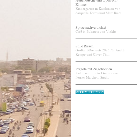
Außendusche und Open-Air-
Zimmer
Kindergarten in Katalonien von
Sarquella Torres und Marc Riera
Spitze nachverdichtet
Café in Bukarest von Vinklu
Stille Riesen
Großer BDA-Preis 2026 für André
Kempe und Oliver Thill
Pergola mit Ziegelsteinen
Kulturzentrum in Limoux von
Ferrier Marchetti Studio
ALLE MELDUNGEN