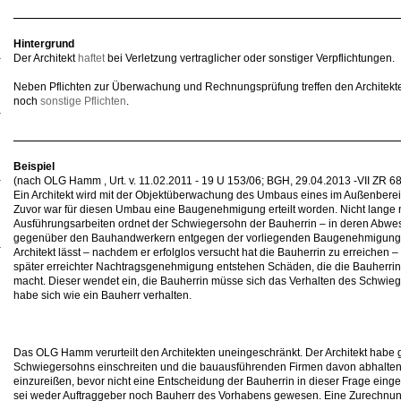
Hintergrund
Der Architekt
haftet
bei Verletzung vertraglicher oder sonstiger Verpflichtungen.
Neben Pflichten zur Überwachung und Rechnungsprüfung treffen den Architekt
noch
sonstige Pflichten
.
Beispiel
(nach OLG Hamm , Urt. v. 11.02.2011 - 19 U 153/06; BGH, 29.04.2013 -VII ZR 6
Ein Architekt wird mit der Objektüberwachung des Umbaus eines im Außenbere
Zuvor war für diesen Umbau eine Baugenehmigung erteilt worden. Nicht lange
Ausführungsarbeiten ordnet der Schwiegersohn der Bauherrin – in deren Abwe
gegenüber den Bauhandwerkern entgegen der vorliegenden Baugenehmigung d
Architekt lässt – nachdem er erfolglos versucht hat die Bauherrin zu erreichen
später erreichter Nachtragsgenehmigung entstehen Schäden, die die Bauherri
macht. Dieser wendet ein, die Bauherrin müsse sich das Verhalten des Schwie
habe sich wie ein Bauherr verhalten.
Das OLG Hamm verurteilt den Architekten uneingeschränkt. Der Architekt habe
Schwiegersohns einschreiten und die bauausführenden Firmen davon abhalte
einzureißen, bevor nicht eine Entscheidung der Bauherrin in dieser Frage ein
sei weder Auftraggeber noch Bauherr des Vorhabens gewesen. Eine Zurechnun