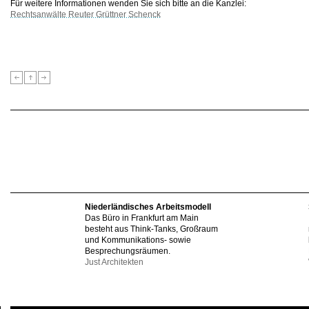
Für weitere Informationen wenden Sie sich bitte an die Kanzlei:
Rechtsanwälte Reuter Grüttner Schenck
Niederländisches Arbeitsmodell
Das Büro in Frankfurt am Main
besteht aus Think-Tanks, Großraum
und Kommunikations- sowie
Besprechungsräumen.
Just Architekten