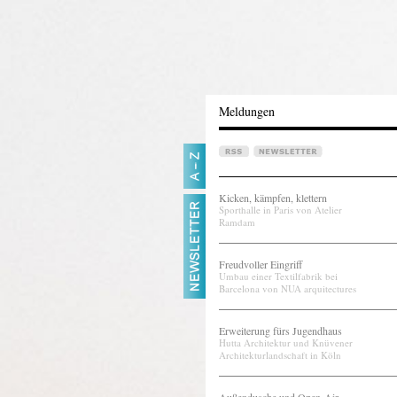
Meldungen
Kicken, kämpfen, klettern
Sporthalle in Paris von Atelier
Ramdam
Freudvoller Eingriff
Umbau einer Textilfabrik bei
Barcelona von NUA arquitectures
Erweiterung fürs Jugendhaus
Hutta Architektur und Knüvener
Architekturlandschaft in Köln