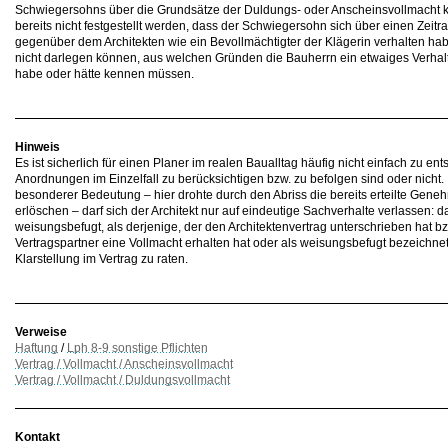
Schwiegersohns über die Grundsätze der Duldungs- oder Anscheinsvollmacht k
bereits nicht festgestellt werden, dass der Schwiegersohn sich über einen Zei
gegenüber dem Architekten wie ein Bevollmächtigter der Klägerin verhalten hab
nicht darlegen können, aus welchen Gründen die Bauherrn ein etwaiges Verha
habe oder hätte kennen müssen.
Hinweis
Es ist sicherlich für einen Planer im realen Baualltag häufig nicht einfach zu 
Anordnungen im Einzelfall zu berücksichtigen bzw. zu befolgen sind oder nicht.
besonderer Bedeutung – hier drohte durch den Abriss die bereits erteilte Gen
erlöschen – darf sich der Architekt nur auf eindeutige Sachverhalte verlassen: 
weisungsbefugt, als derjenige, der den Architektenvertrag unterschrieben hat bzw
Vertragspartner eine Vollmacht erhalten hat oder als weisungsbefugt bezeichnet 
Klarstellung im Vertrag zu raten.
Verweise
Haftung
/
Lph 8-9 sonstige Pflichten
Vertrag / Vollmacht / Anscheinsvollmacht
Vertrag / Vollmacht / Duldungsvollmacht
Kontakt