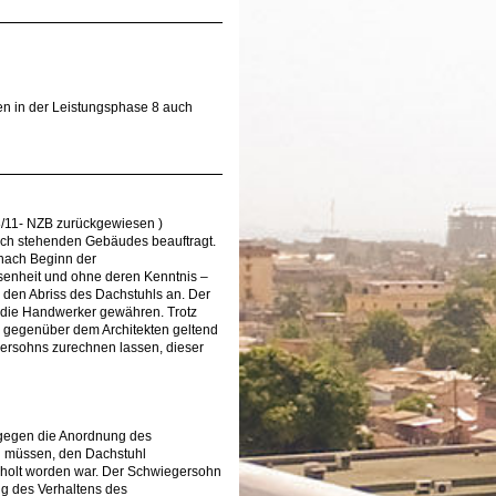
en in der Leistungsphase 8 auch
8/11- NZB zurückgewiesen )
ich stehenden Gebäudes beauftragt.
 nach Beginn der
senheit und ohne deren Kenntnis –
en Abriss des Dachstuhls an. Der
 – die Handwerker gewähren. Trotz
n gegenüber dem Architekten geltend
gersohns zurechnen lassen, dieser
 gegen die Anordnung des
n müssen, den Dachstuhl
geholt worden war. Der Schwiegersohn
g des Verhaltens des