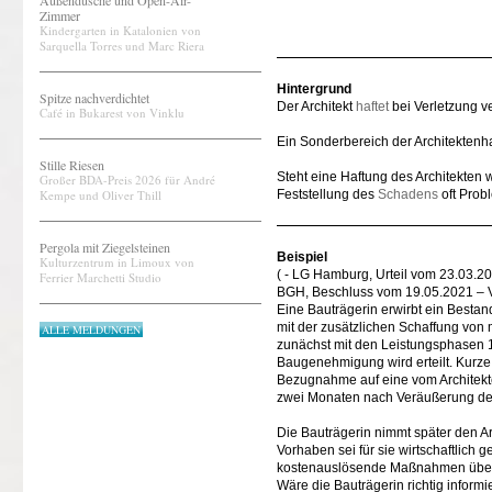
Außendusche und Open-Air-
Zimmer
Kindergarten in Katalonien von
Sarquella Torres und Marc Riera
Hintergrund
Spitze nachverdichtet
Der Architekt
haftet
bei Verletzung ve
Café in Bukarest von Vinklu
Ein Sonderbereich der Architektenhaf
Stille Riesen
Steht eine Haftung des Architekten
Großer BDA-Preis 2026 für André
Kempe und Oliver Thill
Feststellung des
Schadens
oft Prob
Pergola mit Ziegelsteinen
Beispiel
Kulturzentrum in Limoux von
( - LG Hamburg, Urteil vom 23.03.
Ferrier Marchetti Studio
BGH, Beschluss vom 19.05.2021 – 
Eine Bauträgerin erwirbt ein Best
mit der zusätzlichen Schaffung von
ALLE MELDUNGEN
zunächst mit den Leistungsphasen 1,
Baugenehmigung wird erteilt. Kurze
Bezugnahme auf eine vom Architekte
zwei Monaten nach Veräußerung d
Die Bauträgerin nimmt später den A
Vorhaben sei für sie wirtschaftlich 
kostenauslösende Maßnahmen überse
Wäre die Bauträgerin richtig infor