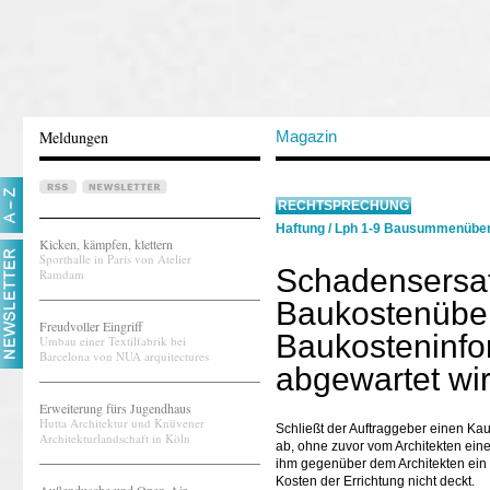
Meldungen
Magazin
RECHTSPRECHUNG
Haftung
/
Lph 1-9 Bausummenüber
Kicken, kämpfen, klettern
Sporthalle in Paris von Atelier
Schadensersa
Ramdam
Baukostenüber
Freudvoller Eingriff
Baukosteninfor
Umbau einer Textilfabrik bei
Barcelona von NUA arquitectures
abgewartet wi
Erweiterung fürs Jugendhaus
Hutta Architektur und Knüvener
Schließt der Auftraggeber einen Ka
Architekturlandschaft in Köln
ab, ohne zuvor vom Architekten eine
ihm gegenüber dem Architekten ein
Kosten der Errichtung nicht deckt.