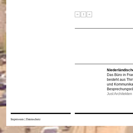
Niederländisch
Das Büro in Fra
besteht aus Thi
und Kommunikat
Besprechungsr
Just Architekten
Impressum
|
Datenschutz