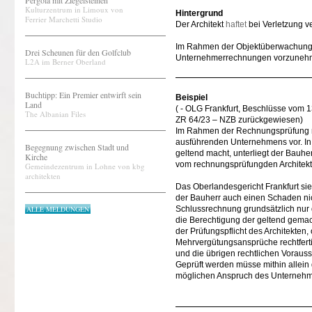
Pergola mit Ziegelsteinen
Kulturzentrum in Limoux von
Hintergrund
Ferrier Marchetti Studio
Der Architekt
haftet
bei Verletzung ve
Im Rahmen der Objektüberwachung h
Drei Scheunen für den Golfclub
Unternehmerrechnungen vorzuneh
L2A im Berner Oberland
Buchtipp: Ein Premier entwirft sein
Beispiel
Land
( - OLG Frankfurt, Beschlüsse vom 
The Albanian Files
ZR 64/23 – NZB zurückgewiesen)
Im Rahmen der Rechnungsprüfung ni
ausführenden Unternehmens vor. In
Begegnung zwischen Stadt und
geltend macht, unterliegt der Bauh
Kirche
vom rechnungsprüfungden Architekt
Gemeindezentrum in Lohne von kbg
architekten
Das Oberlandesgericht Frankfurt sie
der Bauherr auch einen Schaden nich
ALLE MELDUNGEN
Schlussrechnung grundsätzlich nur 
die Berechtigung der geltend gemac
der Prüfungspflicht des Architekte
Mehrvergütungsansprüche rechtfert
und die übrigen rechtlichen Vorau
Geprüft werden müsse mithin allein 
möglichen Anspruch des Unternehm