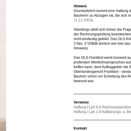
Hinweis
Grundsätzlich kommt eine Haftung d
Bauherrn zu Abzügen rät, die sich i
11.12.2003
).
Allerdings stellt sich immer die Fr
der Rechnungsprüfung beantworten m
nicht eindeutig geklärt. Das OLG Köl
2 Abs. 3 VOB/B ähnlich wie hier das 
Hinweis).
Das OLG Frankfurt weist insoweit au
prüfenden Werklohnanspruches außer
treffen kann, dem Auftraggeber die 
Oberlandesgericht Frankfurt – besta
Bauherr schon vor Einleitung des Re
bewusst war.
Verweise
Haftung
/
Lph 8-9 Rechnungsprüfun
Haftung / Lph 1-9 Aufklärungs- u. Be
Kontakt