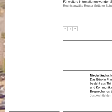
Für weitere Informationen wenden Sie
Rechtsanwälte Reuter Grüttner Sch
Niederländisch
Das Büro in Fra
besteht aus Thi
und Kommunikat
Besprechungsr
Just Architekten