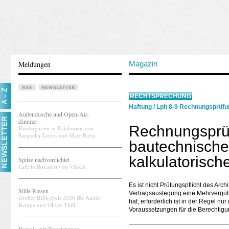
Meldungen
Magazin
RECHTSPRECHUNG
Haftung
/
Lph 8-9 Rechnungsprüfu
Außendusche und Open-Air-
Zimmer
Rechnungsprüf
Kindergarten in Katalonien von
Sarquella Torres und Marc Riera
bautechnische
kalkulatorisc
Spitze nachverdichtet
Café in Bukarest von Vinklu
Es ist nicht Prüfungspflicht des Ar
Stille Riesen
Vertragsauslegung eine Mehrvergü
Großer BDA-Preis 2026 für André
hat; erforderlich ist in der Regel n
Kempe und Oliver Thill
Voraussetzungen für die Berechtig