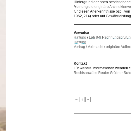
Hintergrund der oben beschriebenen
Meinung die
originäre Architektenv
für diesen Anerkenntnisse bzgl. v
1962, 214) oder auf Gewährleistung
Verweise
Haftung
/
Lph 8-9 Rechnungsprüfun
Haftung
Vertrag / Vollmacht / originäre Vollm
Kontakt
Für weitere Informationen wenden Sie
Rechtsanwälte Reuter Grüttner Sch