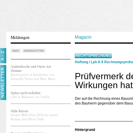
Meldungen
Magazin
RECHTSPRECHUNG
Haftung
/
Lph 8-9 Rechnungsprüfu
Außendusche und Open-Air-
Zimmer
Prüfvermerk de
Kindergarten in Katalonien von
Sarquella Torres und Marc Riera
Wirkungen hat
Spitze nachverdichtet
Café in Bukarest von Vinklu
Der auf die Rechnung eines Bauunt
des Bauherrn gegenüber dem Bauu
Stille Riesen
Großer BDA-Preis 2026 für André
Kempe und Oliver Thill
Hintergrund