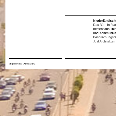
Niederländisch
Das Büro in Fra
besteht aus Thi
und Kommunikat
Besprechungsr
Just Architekten
Impressum
|
Datenschutz