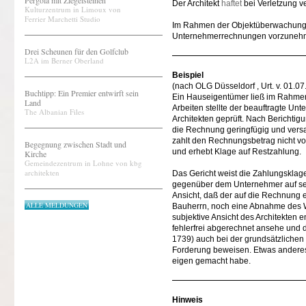
Pergola mit Ziegelsteinen
Der Architekt
haftet
bei Verletzung ve
Kulturzentrum in Limoux von
Ferrier Marchetti Studio
Im Rahmen der Objektüberwachung h
Unternehmerrechnungen vorzuneh
Drei Scheunen für den Golfclub
L2A im Berner Oberland
Beispiel
(nach OLG Düsseldorf , Urt. v. 01.07
Buchtipp: Ein Premier entwirft sein
Ein Hauseigentümer ließ im Rahme
Land
Arbeiten stellte der beauftragte U
The Albanian Files
Architekten geprüft. Nach Berichti
die Rechnung geringfügig und versa
zahlt den Rechnungsbetrag nicht vol
Begegnung zwischen Stadt und
und erhebt Klage auf Restzahlung.
Kirche
Gemeindezentrum in Lohne von kbg
architekten
Das Gericht weist die Zahlungsklag
gegenüber dem Unternehmer auf sein
Ansicht, daß der auf die Rechnung
ALLE MELDUNGEN
Bauherrn, noch eine Abnahme des W
subjektive Ansicht des Architekten 
fehlerfrei abgerechnet ansehe und 
1739) auch bei der grundsätzliche
Forderung beweisen. Etwas anderes 
eigen gemacht habe.
Hinweis