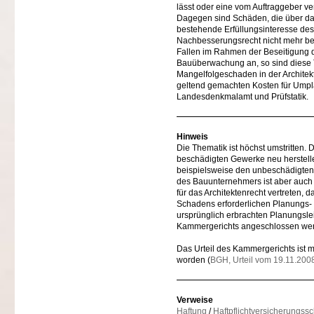
lässt oder eine vom Auftraggeber ve
Dagegen sind Schäden, die über das
bestehende Erfüllungsinteresse des 
Nachbesserungsrecht nicht mehr be
Fallen im Rahmen der Beseitigung d
Bauüberwachung an, so sind diese 
Mangelfolgeschaden in der Architekt
geltend gemachten Kosten für Ump
Landesdenkmalamt und Prüfstatik.
Hinweis
Die Thematik ist höchst umstritten.
beschädigten Gewerke neu herstellen
beispielsweise den unbeschädigten 
des Bauunternehmers ist aber auch 
für das Architektenrecht vertreten,
Schadens erforderlichen Planungs-
ursprünglich erbrachten Planungsl
Kammergerichts angeschlossen we
Das Urteil des Kammergerichts ist 
worden (
BGH, Urteil vom 19.11.2008
Verweise
Haftung
/
Haftpflichtversicherungssc