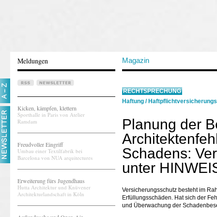
Meldungen
Magazin
RECHTSPRECHUNG
Haftung
/
Haftpflichtversicherung
Kicken, kämpfen, klettern
Sporthalle in Paris von Atelier
Planung der B
Ramdam
Architektenfe
Freudvoller Eingriff
Schadens: Ver
Umbau einer Textilfabrik bei
Barcelona von NUA arquitectures
unter HINWEI
Erweiterung fürs Jugendhaus
Hutta Architektur und Knüvener
Versicherungsschutz besteht im Rahm
Architekturlandschaft in Köln
Erfüllungsschäden. Hat sich der Feh
und Überwachung der Schadenbeseiti