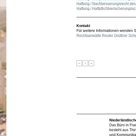
Haftung / Nachbesserungsrecht des
Haftung / Haftpflichtversicherungss
Kontakt
Für weitere Informationen wenden Sie
Rechtsanwälte Reuter Grüttner Sch
Niederländisch
Das Büro in Fra
besteht aus Thi
und Kommunikat