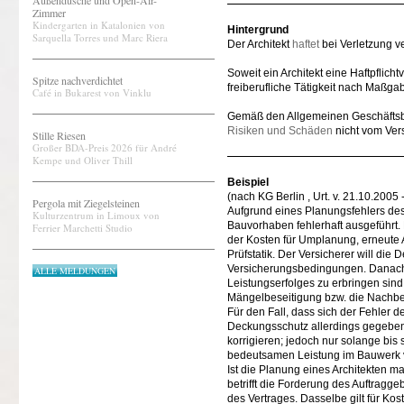
Außendusche und Open-Air-
Zimmer
Kindergarten in Katalonien von
Hintergrund
Sarquella Torres und Marc Riera
Der Architekt
haftet
bei Verletzung ve
Soweit ein Architekt eine Haftpflic
Spitze nachverdichtet
freiberufliche Tätigkeit nach Maßga
Café in Bukarest von Vinklu
Gemäß den Allgemeinen Geschäftsb
Risiken und Schäden
nicht vom Ver
Stille Riesen
Großer BDA-Preis 2026 für André
Kempe und Oliver Thill
Beispiel
(nach KG Berlin , Urt. v. 21.10.200
Pergola mit Ziegelsteinen
Aufgrund eines Planungsfehlers des
Kulturzentrum in Limoux von
Bauvorhaben fehlerhaft ausgeführt.
Ferrier Marchetti Studio
der Kosten für Umplanung, erneut
Prüfstatik. Der Versicherer will die
Versicherungsbedingungen. Danach 
ALLE MELDUNGEN
Leistungserfolges zu erbringen sind,
Mängelbeseitigung bzw. die Nachb
Für den Fall, dass sich der Fehler d
Deckungsschutz allerdings gegeben.
korrigieren; jedoch nur solange bis
bedeutsamen Leistung im Bauwerk ve
Ist die Planung eines Architekten m
betrifft die Forderung des Auftrag
des Vertrages. Dasselbe gilt für Ko