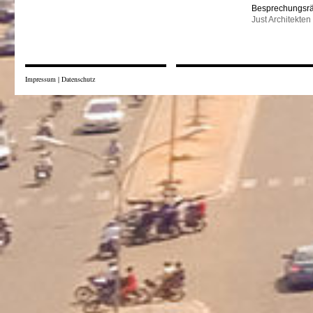
Besprechungsr
Just Architekten
Impressum
|
Datenschutz