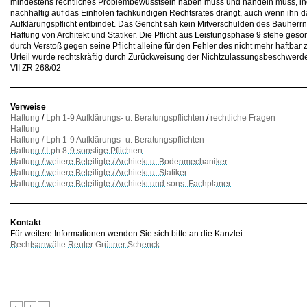
mindestens rechtliches Problembewusstsein haben muss und handeln muss, ind
nachhaltig auf das Einholen fachkundigen Rechtsrates drängt, auch wenn ihn d
Aufklärungspflicht entbindet. Das Gericht sah kein Mitverschulden des Bauher
Haftung von Architekt und Statiker. Die Pflicht aus Leistungsphase 9 stehe geson
durch Verstoß gegen seine Pflicht alleine für den Fehler des nicht mehr haftbar
Urteil wurde rechtskräftig durch Zurückweisung der Nichtzulassungsbeschwer
VII ZR 268/02
Verweise
Haftung
/
Lph 1-9 Aufklärungs- u. Beratungspflichten
/
rechtliche Fragen
Haftung
Haftung / Lph 1-9 Aufklärungs- u. Beratungspflichten
Haftung / Lph 8-9 sonstige Pflichten
Haftung / weitere Beteiligte / Architekt u. Bodenmechaniker
Haftung / weitere Beteiligte / Architekt u. Statiker
Haftung / weitere Beteiligte / Architekt und sons. Fachplaner
Kontakt
Für weitere Informationen wenden Sie sich bitte an die Kanzlei:
Rechtsanwälte Reuter Grüttner Schenck