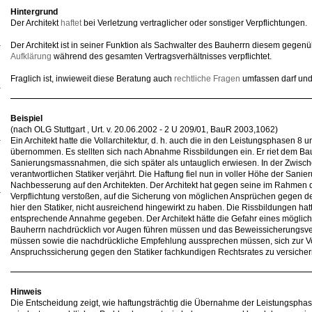
Hintergrund
Der Architekt
haftet
bei Verletzung vertraglicher oder sonstiger Verpflichtungen.
Der Architekt ist in seiner Funktion als Sachwalter des Bauherrn diesem gege
Aufklärung
während des gesamten Vertragsverhältnisses verpflichtet.
Fraglich ist, inwieweit diese Beratung auch
rechtliche Fragen
umfassen darf und
Beispiel
(nach OLG Stuttgart , Urt. v. 20.06.2002 - 2 U 209/01, BauR 2003,1062)
Ein Architekt hatte die Vollarchitektur, d. h. auch die in den Leistungsphasen 8
übernommen. Es stellten sich nach Abnahme Rissbildungen ein. Er riet dem Ba
Sanierungsmassnahmen, die sich später als untauglich erwiesen. In der Zwis
verantwortlichen Statiker verjährt. Die Haftung fiel nun in voller Höhe der San
Nachbesserung auf den Architekten. Der Architekt hat gegen seine im Rahme
Verpflichtung verstoßen, auf die Sicherung von möglichen Ansprüchen gegen de
hier den Statiker, nicht ausreichend hingewirkt zu haben. Die Rissbildungen hat
entsprechende Annahme gegeben. Der Architekt hätte die Gefahr eines möglic
Bauherrn nachdrücklich vor Augen führen müssen und das Beweissicherungsve
müssen sowie die nachdrückliche Empfehlung aussprechen müssen, sich zur Vo
Anspruchssicherung gegen den Statiker fachkundigen Rechtsrates zu versicher
Hinweis
Die Entscheidung zeigt, wie haftungsträchtig die Übernahme der Leistungsphase 9