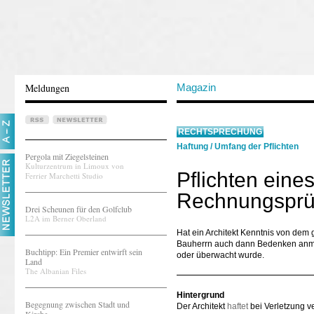
Meldungen
Magazin
RECHTSPRECHUNG
Haftung
/
Umfang der Pflichten
Pergola mit Ziegelsteinen
Kulturzentrum in Limoux von
Pflichten eine
Ferrier Marchetti Studio
Rechnungsprüf
Drei Scheunen für den Golfclub
L2A im Berner Oberland
Hat ein Architekt Kenntnis von dem
Bauherrn auch dann Bedenken anme
Buchtipp: Ein Premier entwirft sein
oder überwacht wurde.
Land
The Albanian Files
Hintergrund
Begegnung zwischen Stadt und
Der Architekt
haftet
bei Verletzung ve