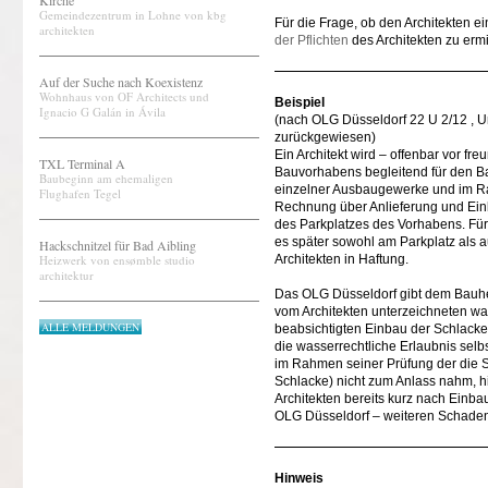
Kirche
Gemeindezentrum in Lohne von kbg
Für die Frage, ob den Architekten ei
architekten
der Pflichten
des Architekten zu ermi
Auf der Suche nach Koexistenz
Wohnhaus von OF Architects und
Beispiel
Ignacio G Galán in Ávila
(nach OLG Düsseldorf 22 U 2/12 , U
zurückgewiesen)
Ein Architekt wird – offenbar vor f
TXL Terminal A
Bauvorhabens begleitend für den Ba
Baubeginn am ehemaligen
einzelner Ausbaugewerke und im R
Flughafen Tegel
Rechnung über Anlieferung und Ein
des Parkplatzes des Vorhabens. Für
es später sowohl am Parkplatz als
Hackschnitzel für Bad Aibling
Heizwerk von ensømble studio
Architekten in Haftung.
architektur
Das OLG Düsseldorf gibt dem Bauherr
vom Architekten unterzeichneten wa
ALLE MELDUNGEN
beabsichtigten Einbau der Schlacke
die wasserrechtliche Erlaubnis selb
im Rahmen seiner Prüfung der die 
Schlacke) nicht zum Anlass nahm, 
Architekten bereits kurz nach Einba
OLG Düsseldorf – weiteren Schaden
Hinweis