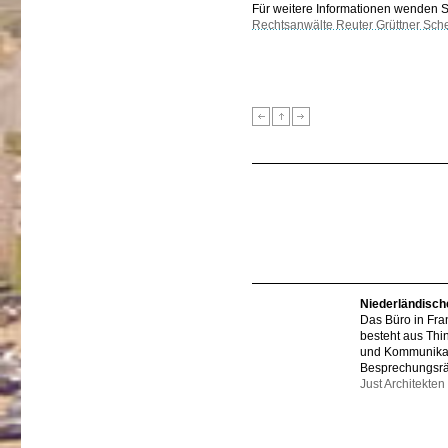
Für weitere Informationen wenden Sie
Rechtsanwälte Reuter Grüttner Sch
Niederländisch
Das Büro in Fra
besteht aus Thi
und Kommunikat
Besprechungsr
Just Architekten