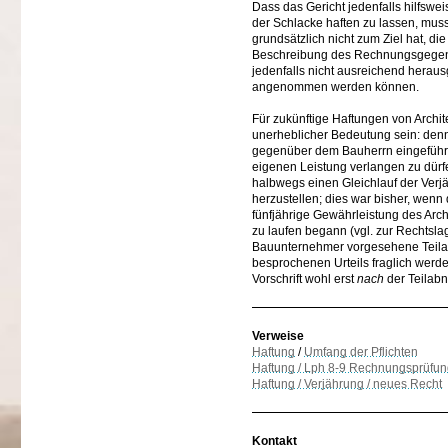
Dass das Gericht jedenfalls hilfswe
der Schlacke haften zu lassen, mus
grundsätzlich nicht zum Ziel hat, d
Beschreibung des Rechnungsgegenst
jedenfalls nicht ausreichend heraus
angenommen werden können.
Für zukünftige Haftungen von Archi
unerheblicher Bedeutung sein: denn
gegenüber dem Bauherrn eingeführt
eigenen Leistung verlangen zu dürfen
halbwegs einen Gleichlauf der Verj
herzustellen; dies war bisher, wenn 
fünfjährige Gewährleistung des Arch
zu laufen begann (vgl. zur Rechtsla
Bauunternehmer vorgesehene Teilabn
besprochenen Urteils fraglich werd
Vorschrift wohl erst
nach
der Teilab
Verweise
Haftung
/
Umfang der Pflichten
Haftung / Lph 8-9 Rechnungsprüfu
Haftung / Verjährung / neues Recht
Kontakt