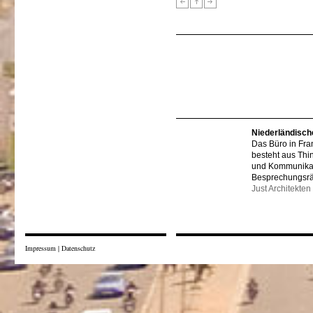
Niederländisch
Das Büro in Fra
besteht aus Thi
und Kommunikat
Besprechungsr
Just Architekten
Impressum
|
Datenschutz