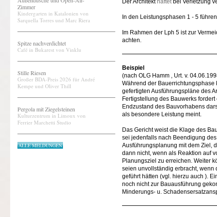
Außendusche und Open-Air-
Der Architekt
haftet
bei Verletzung ve
Zimmer
Kindergarten in Katalonien von
In den Leistungsphasen 1 - 5 führe
Sarquella Torres und Marc Riera
Im Rahmen der Lph 5 ist zur Vermeid
achten.
Spitze nachverdichtet
Café in Bukarest von Vinklu
Beispiel
Stille Riesen
(nach OLG Hamm , Urt. v. 04.06.199
Großer BDA-Preis 2026 für André
Während der Bauerrichtungsphase k
Kempe und Oliver Thill
gefertigten Ausführungspläne des A
Fertigstellung des Bauwerks fordert
Endzustand des Bauvorhabens darstel
Pergola mit Ziegelsteinen
als besondere Leistung meint.
Kulturzentrum in Limoux von
Ferrier Marchetti Studio
Das Gericht weist die Klage des Ba
sei jedenfalls nach Beendigung des 
ALLE MELDUNGEN
Ausführungsplanung mit dem Ziel, d
dann nicht, wenn als Reaktion au
Planungsziel zu erreichen. Weiter 
seien unvollständig erbracht, wenn
geführt hätten (vgl. hierzu auch )
noch nicht zur Bauausführung geko
Minderungs- u. Schadensersatzansp