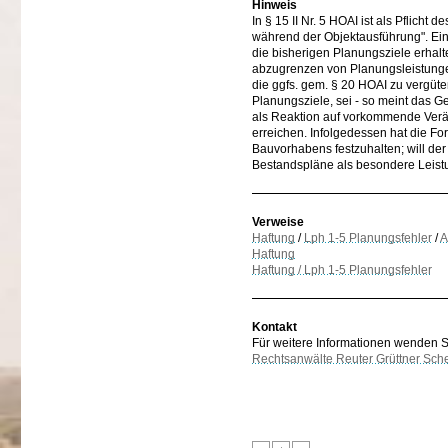
Hinweis
In § 15 II Nr. 5 HOAI ist als Pflich
während der Objektausführung". Eine
die bisherigen Planungsziele erhalt
abzugrenzen von Planungsleistungen
die ggfs. gem. § 20 HOAI zu vergüt
Planungsziele, sei - so meint das Ger
als Reaktion auf vorkommende Ver
erreichen. Infolgedessen hat die F
Bauvorhabens festzuhalten; will de
Bestandspläne als besondere Leistu
Verweise
Haftung
/
Lph 1-5 Planungsfehler
/
A
Haftung
Haftung / Lph 1-5 Planungsfehler
Kontakt
Für weitere Informationen wenden Sie
Rechtsanwälte Reuter Grüttner Sch