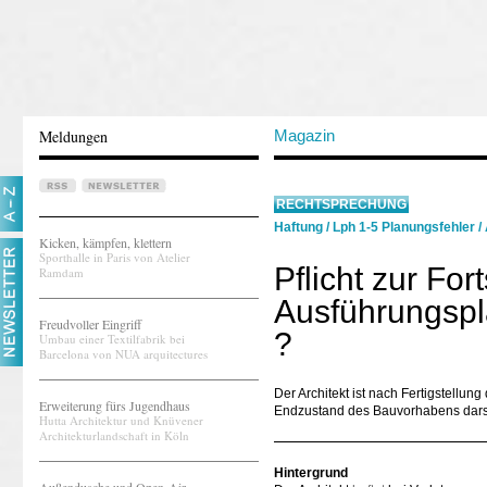
Meldungen
Magazin
RECHTSPRECHUNG
Haftung
/
Lph 1-5 Planungsfehler
/
Kicken, kämpfen, klettern
Sporthalle in Paris von Atelier
Pflicht zur Fo
Ramdam
Ausführungspl
Freudvoller Eingriff
?
Umbau einer Textilfabrik bei
Barcelona von NUA arquitectures
Der Architekt ist nach Fertigstellun
Erweiterung fürs Jugendhaus
Endzustand des Bauvorhabens darst
Hutta Architektur und Knüvener
Architekturlandschaft in Köln
Hintergrund