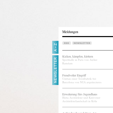
Meldungen
Kicken, kämpfen, klettern
Sporthalle in Paris von Atelier
Ramdam
Freudvoller Eingriff
Umbau einer Textilfabrik bei
Barcelona von NUA arquitectures
Erweiterung fürs Jugendhaus
Hutta Architektur und Knüvener
Architekturlandschaft in Köln