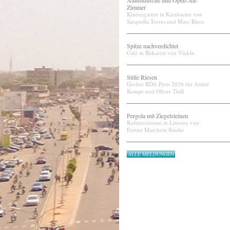
Außendusche und Open-Air-
Zimmer
Kindergarten in Katalonien von
Sarquella Torres und Marc Riera
Spitze nachverdichtet
Café in Bukarest von Vinklu
Stille Riesen
Großer BDA-Preis 2026 für André
Kempe und Oliver Thill
Pergola mit Ziegelsteinen
Kulturzentrum in Limoux von
Ferrier Marchetti Studio
ALLE MELDUNGEN