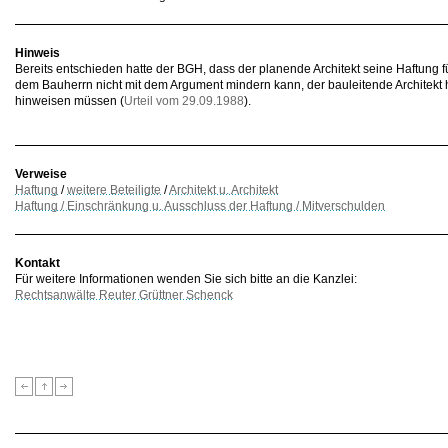
Hinweis
Bereits entschieden hatte der BGH, dass der planende Architekt seine Haftung 
dem Bauherrn nicht mit dem Argument mindern kann, der bauleitende Architekt h
hinweisen müssen (
Urteil vom 29.09.1988
).
Verweise
Haftung
/
weitere Beteiligte
/
Architekt u. Architekt
Haftung / Einschränkung u. Ausschluss der Haftung / Mitverschulden
Kontakt
Für weitere Informationen wenden Sie sich bitte an die Kanzlei:
Rechtsanwälte Reuter Grüttner Schenck