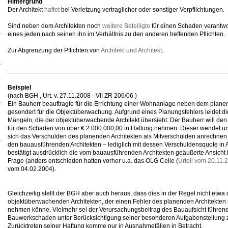
Hintergrund
Der Architekt
haftet
bei Verletzung vertraglicher oder sonstiger Verpflichtungen.
Sind neben dem Architekten noch
weitere Beteiligte
für einen Schaden verantwor
eines jeden nach seinen ihn im Verhältnis zu den anderen treffenden Pflichten.
Zur Abgrenzung der Pflichten von
Architekt und Architekt
.
Beispiel
(nach BGH , Urt. v. 27.11.2008 - VII ZR 206/06 )
Ein Bauherr beauftragte für die Errichtung einer Wohnanlage neben dem planen
gesondert für die Objektüberwachung. Aufgrund eines Planungsfehlers leidet d
Mängeln, die der objektüberwachende Architekt übersieht. Der Bauherr will de
für den Schaden von über € 2.000.000,00 in Haftung nehmen. Dieser wendet u
sich das Verschulden des planenden Architekten als Mitverschulden anrechnen l
den bauausführenden Architekten – lediglich mit dessen Verschuldensquote i
bestätigt ausdrücklich die vom bauausführenden Architekten geäußerte Ansicht in 
Frage (anders entschieden hatten vorher u.a. das OLG Celle (
Urteil vom 20.11.
vom 04.02.2004).
Gleichzeitig stellt der BGH aber auch heraus, dass dies in der Regel nicht etw
objektüberwachenden Architekten, der einen Fehler des planenden Architekten 
nehmen könne. Vielmehr sei der Verursachungsbeitrag des Bauaufsicht führen
Bauwerkschaden unter Berücksichtigung seiner besonderen Aufgabenstellung zu
Zurücktreten seiner Haftung komme nur in Ausnahmefällen in Betracht.