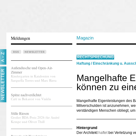
Meldungen
Magazin
RECHTSPRECHUNG
Haftung
/
Einschränkung u. Aussch
Außendusche und Open-Air-
Zimmer
Mangelhafte E
Kindergarten in Katalonien von
Sarquella Torres und Marc Riera
können zu ein
Spitze nachverdichtet
Café in Bukarest von Vinklu
Mangelhafte Eigenleistungen des Ba
Mitverschulden ist anzunehmen, wenn
verständigen Menschen obliegt, um
Stille Riesen
Großer BDA-Preis 2026 für André
Kempe und Oliver Thill
Hintergrund
Der Architekt
haftet
bei Verletzung ve