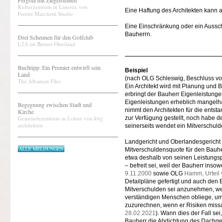
Pergola mit Ziegelsteinen
Kulturzentrum in Limoux von
Eine Haftung des Architekten kann
Ferrier Marchetti Studio
Eine Einschränkung oder ein Aussc
Bauherrn.
Drei Scheunen für den Golfclub
L2A im Berner Oberland
Buchtipp: Ein Premier entwirft sein
Beispiel
Land
(nach OLG Schleswig, Beschluss vom
The Albanian Files
Ein Architekt wird mit Planung un
erbringt der Bauherr Eigenleistunge
Eigenleistungen erheblich mangelhaf
Begegnung zwischen Stadt und
nimmt den Architekten für die ents
Kirche
Gemeindezentrum in Lohne von kbg
zur Verfügung gestellt, noch habe d
architekten
seinerseits wendet ein Mitverschul
Landgericht und Oberlandesgericht 
ALLE MELDUNGEN
Mitverschuldensquote für den Bauherr
etwa deshalb von seinen Leistungs
– befreit sei, weil der Bauherr inso
9.11.2000
sowie OLG
Hamm, Urteil
Detailpläne gefertigt und auch den 
Mitverschulden sei anzunehmen, wen
verständigen Menschen obliege, um
zuzurechnen, wenn er Risiken missa
28.02.2021
). Wann dies der Fall se
Bauherr die Abdichtung des Dachgesc