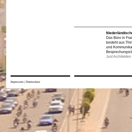
Niederländisch
Das Büro in Fra
besteht aus Thi
und Kommunikat
Besprechungsr
Just Architekten
Impressum
|
Datenschutz