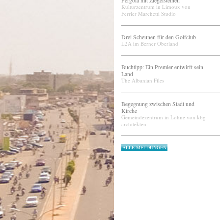
Pergola mit Ziegelsteinen
Kulturzentrum in Limoux von
Ferrier Marchetti Studio
Drei Scheunen für den Golfclub
L2A im Berner Oberland
Buchtipp: Ein Premier entwirft sein
Land
The Albanian Files
Begegnung zwischen Stadt und
Kirche
Gemeindezentrum in Lohne von kbg
architekten
ALLE MELDUNGEN