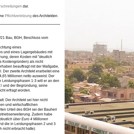
schreitungen
dar.
ine
Pflichtverletzung
des Architekten.
/21 Bau, BGH, Beschluss vom
ichtung eines
es und eines Lagergebäudes mit
nung, deren Kosten mit "
deutlich
s Kostengründen) als nicht
Vorhaben beauftragt mit der Maßgabe,
Der zweite Architekt erarbeitet eine
65 Millionen netto ausweist. Der
e Leistungsphasen 1-3 will er an den
13
und der Begründung, seine
cht erfragt worden.
. Der Architekt sei hier nicht
n und wirtschaftlichen
rten Urteil des BGH sei der Bauherr
Betriebserweiterung. Zudem habe
deutlich über Euro 4 Millionen
und die in Leistungsphasen 2 und 3
nicht erbracht hatte).