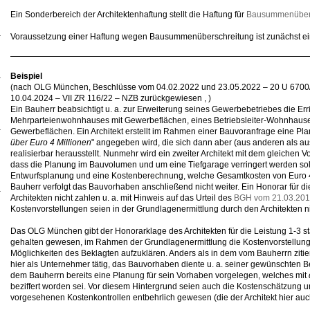
Ein Sonderbereich der Architektenhaftung stellt die Haftung für
Bausummenüber
Voraussetzung einer Haftung wegen Bausummenüberschreitung ist zunächst e
Beispiel
(nach OLG München, Beschlüsse vom 04.02.2022 und 23.05.2022 – 20 U 6700
10.04.2024 – VII ZR 116/22 – NZB zurückgewiesen , )
Ein Bauherr beabsichtigt u. a. zur Erweiterung seines Gewerbebetriebes die Err
Mehrparteienwohnhauses mit Gewerbeflächen, eines Betriebsleiter-Wohnhaus
Gewerbeflächen. Ein Architekt erstellt im Rahmen einer Bauvoranfrage eine Pla
über Euro 4 Millionen
" angegeben wird, die sich dann aber (aus anderen als au
realisierbar herausstellt. Nunmehr wird ein zweiter Architekt mit dem gleichen 
dass die Planung im Bauvolumen und um eine Tiefgarage verringert werden soll. 
Entwurfsplanung und eine Kostenberechnung, welche Gesamtkosten von Euro 4,
Bauherr verfolgt das Bauvorhaben anschließend nicht weiter. Ein Honorar für di
Architekten nicht zahlen u. a. mit Hinweis auf das Urteil des
BGH vom 21.03.20
Kostenvorstellungen seien in der Grundlagenermittlung durch den Architekten ni
Das OLG München gibt der Honorarklage des Architekten für die Leistung 1-3 statt
gehalten gewesen, im Rahmen der Grundlagenermittlung die Kostenvorstellunge
Möglichkeiten des Beklagten aufzuklären. Anders als in dem vom Bauherrn zitie
hier als Unternehmer tätig, das Bauvorhaben diente u. a. seiner gewünschten 
dem Bauherrn bereits eine Planung für sein Vorhaben vorgelegen, welches mit
beziffert worden sei. Vor diesem Hintergrund seien auch die Kostenschätzung 
vorgesehenen Kostenkontrollen entbehrlich gewesen (die der Architekt hier auch 