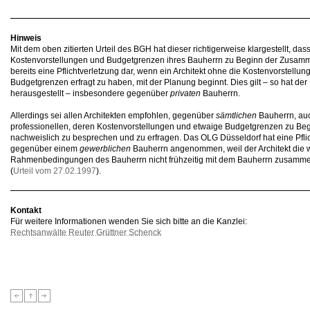
Hinweis
Mit dem oben zitierten Urteil des BGH hat dieser richtigerweise klargestellt, das
Kostenvorstellungen und Budgetgrenzen ihres Bauherrn zu Beginn der Zusammen
bereits eine Pflichtverletzung dar, wenn ein Architekt ohne die Kostenvorstell
Budgetgrenzen erfragt zu haben, mit der Planung beginnt. Dies gilt – so hat der 
herausgestellt – insbesondere gegenüber
privaten
Bauherrn.
Allerdings sei allen Architekten empfohlen, gegenüber
sämtlichen
Bauherrn, au
professionellen, deren Kostenvorstellungen und etwaige Budgetgrenzen zu B
nachweislich zu besprechen und zu erfragen. Das OLG Düsseldorf hat eine Pflic
gegenüber einem
gewerblichen
Bauherrn angenommen, weil der Architekt die w
Rahmenbedingungen des Bauherrn nicht frühzeitig mit dem Bauherrn zusammen
(
Urteil vom 27.02.1997
).
Kontakt
Für weitere Informationen wenden Sie sich bitte an die Kanzlei:
Rechtsanwälte Reuter Grüttner Schenck