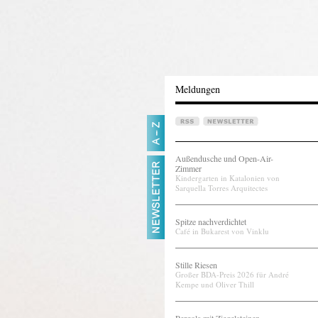
Meldungen
Außendusche und Open-Air-
Zimmer
Kindergarten in Katalonien von
Sarquella Torres Arquitectes
Spitze nachverdichtet
Café in Bukarest von Vinklu
Stille Riesen
Großer BDA-Preis 2026 für André
Kempe und Oliver Thill