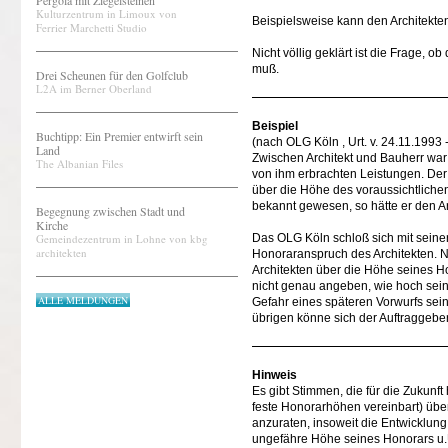
Pergola mit Ziegelsteinen
Kulturzentrum in Limoux von
Beispielsweise kann den Architekte
Ferrier Marchetti Studio
Nicht völlig geklärt ist die Frage, o
muß.
Drei Scheunen für den Golfclub
L2A im Berner Oberland
Beispiel
Buchtipp: Ein Premier entwirft sein
(nach OLG Köln , Urt. v. 24.11.1993 
Land
Zwischen Architekt und Bauherr war 
The Albanian Files
von ihm erbrachten Leistungen. Der 
über die Höhe des voraussichtliche
bekannt gewesen, so hätte er den Arc
Begegnung zwischen Stadt und
Kirche
Gemeindezentrum in Lohne von kbg
Das OLG Köln schloß sich mit seine
architekten
Honoraranspruch des Architekten. Nu
Architekten über die Höhe seines 
nicht genau angeben, wie hoch sein 
ALLE MELDUNGEN
Gefahr eines späteren Vorwurfs sei
übrigen könne sich der Auftraggebe
Hinweis
Es gibt Stimmen, die für die Zukunft
feste Honorarhöhen vereinbart) über
anzuraten, insoweit die Entwicklung
ungefähre Höhe seines Honorars u.U