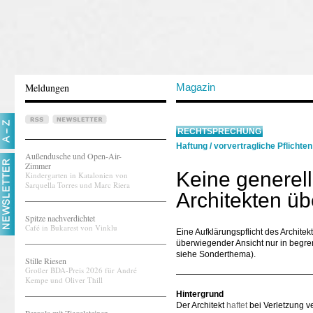
Meldungen
Magazin
RECHTSPRECHUNG
Haftung
/
vorvertragliche Pflichten
Außendusche und Open-Air-
Zimmer
Keine generell
Kindergarten in Katalonien von
Sarquella Torres und Marc Riera
Architekten ü
Spitze nachverdichtet
Café in Bukarest von Vinklu
Eine Aufklärungspflicht des Archite
überwiegender Ansicht nur in begre
siehe Sonderthema).
Stille Riesen
Großer BDA-Preis 2026 für André
Kempe und Oliver Thill
Hintergrund
Der Architekt
haftet
bei Verletzung ve