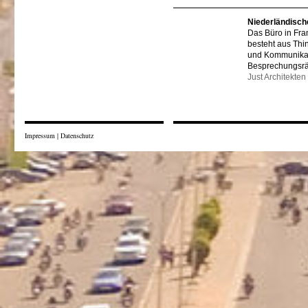
Niederländisch
Das Büro in Fra
besteht aus Thi
und Kommunikat
Besprechungsr
Just Architekten
Impressum
|
Datenschutz