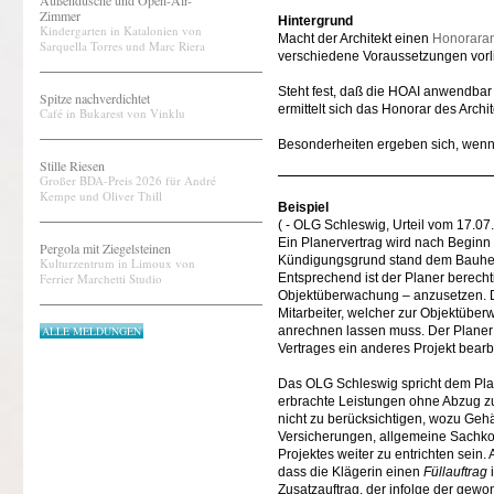
Außendusche und Open-Air-
Zimmer
Hintergrund
Kindergarten in Katalonien von
Macht der Architekt einen
Honorara
Sarquella Torres und Marc Riera
verschiedene Voraussetzungen vorl
Steht fest, daß die HOAI anwendbar 
Spitze nachverdichtet
ermittelt sich das Honorar des Arch
Café in Bukarest von Vinklu
Besonderheiten ergeben sich, wenn
Stille Riesen
Großer BDA-Preis 2026 für André
Kempe und Oliver Thill
Beispiel
( - OLG Schleswig, Urteil vom 17.07
Ein Planervertrag wird nach Beginn
Pergola mit Ziegelsteinen
Kündigungsgrund stand dem Bauherrn
Kulturzentrum in Limoux von
Ferrier Marchetti Studio
Entsprechend ist der Planer berecht
Objektüberwachung – anzusetzen. De
Mitarbeiter, welcher zur Objektübe
ALLE MELDUNGEN
anrechnen lassen muss. Der Planer 
Vertrages ein anderes Projekt bear
Das OLG Schleswig spricht dem Plan
erbrachte Leistungen ohne Abzug z
nicht zu berücksichtigen, wozu Gehä
Versicherungen, allgemeine Sachkos
Projektes weiter zu entrichten sein.
dass die Klägerin einen
Füllauftrag
i
Zusatzauftrag, der infolge der gewo