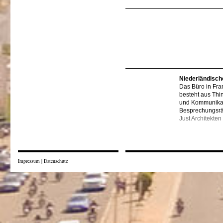
Niederländisch
Das Büro in Fra
besteht aus Thi
und Kommunikat
Besprechungsr
Just Architekten
Impressum
|
Datenschutz