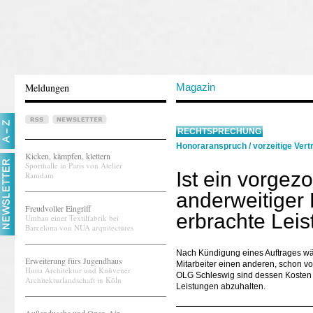
Meldungen
Magazin
RECHTSPRECHUNG
Honoraranspruch
/
vorzeitige Ver
Kicken, kämpfen, klettern
Sporthalle in Paris von Atelier
Ist ein vorgez
Ramdam
anderweitiger 
Freudvoller Eingriff
erbrachte Lei
Umbau einer Textilfabrik bei
Barcelona von NUA arquitectures
Nach Kündigung eines Auftrages wä
Erweiterung fürs Jugendhaus
Mitarbeiter einen anderen, schon 
Hutta Architektur und Knüvener
OLG Schleswig sind dessen Kosten n
Architekturlandschaft in Köln
Leistungen abzuhalten.