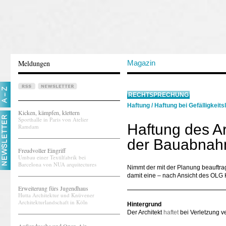
Meldungen
Magazin
RECHTSPRECHUNG
Haftung
/
Haftung bei Gefälligkeits
Kicken, kämpfen, klettern
Sporthalle in Paris von Atelier
Haftung des Ar
Ramdam
der Bauabnahm
Freudvoller Eingriff
Umbau einer Textilfabrik bei
Barcelona von NUA arquitectures
Nimmt der mit der Planung beauftrag
damit eine – nach Ansicht des OLG K
Erweiterung fürs Jugendhaus
Hutta Architektur und Knüvener
Architekturlandschaft in Köln
Hintergrund
Der Architekt
haftet
bei Verletzung ve