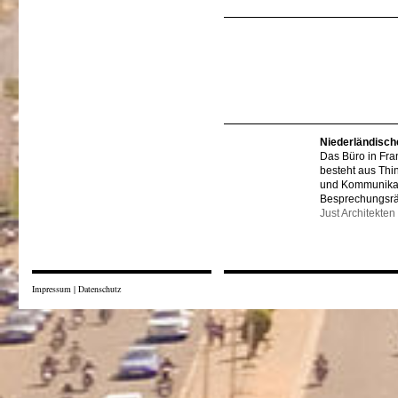
Niederländisch
Das Büro in Fra
besteht aus Thi
und Kommunikat
Besprechungsr
Just Architekten
Impressum
|
Datenschutz