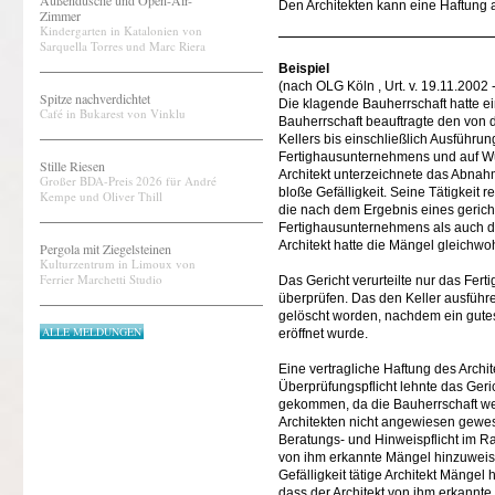
Außendusche und Open-Air-
Den Architekten kann eine Haftung a
Zimmer
Kindergarten in Katalonien von
Sarquella Torres und Marc Riera
Beispiel
(nach OLG Köln , Urt. v. 19.11.2002
Spitze nachverdichtet
Die klagende Bauherrschaft hatte ein
Café in Bukarest von Vinklu
Bauherrschaft beauftragte den von
Kellers bis einschließlich Ausführu
Fertighausunternehmens und auf Wuns
Stille Riesen
Architekt unterzeichnete das Abnahm
Großer BDA-Preis 2026 für André
bloße Gefälligkeit. Seine Tätigkeit 
Kempe und Oliver Thill
die nach dem Ergebnis eines gerich
Fertighausunternehmens als auch d
Architekt hatte die Mängel gleichwoh
Pergola mit Ziegelsteinen
Kulturzentrum in Limoux von
Ferrier Marchetti Studio
Das Gericht verurteilte nur das Fert
überprüfen. Das den Keller ausführ
gelöscht worden, nachdem ein gute
ALLE MELDUNGEN
eröffnet wurde.
Eine vertragliche Haftung des Archi
Überprüfungspflicht lehnte das Geric
gekommen, da die Bauherrschaft weg
Architekten nicht angewiesen gewes
Beratungs- und Hinweispflicht im Ra
von ihm erkannte Mängel hinzuweis
Gefälligkeit tätige Architekt Män
dass der Architekt von ihm erkannte