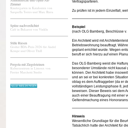
Außendusche und Open-Air-
Vertragsparteien.
Zimmer
Kindergarten in Katalonien von
Zu prüfen ist in jedem Einzelfall, w
Sarquella Torres und Marc Riera
Spitze nachverdichtet
Beispiel
Café in Bukarest von Vinklu
(nach OLG Bamberg, Beschlüsse v. 1
Ein Architekt wird mit Architektenl
Stille Riesen
Betriebswohnung beauftragt. Währe
Großer BDA-Preis 2026 für André
geplant errichtet wurde. Wegen ent
Kempe und Oliver Thill
beruft er sich hierzu auf einen Pla
Das OLG Bamberg weist die Haftungs
Pergola mit Ziegelsteinen
Kulturzentrum in Limoux von
besonderer Umstände nicht kausal 
Ferrier Marchetti Studio
können. Der Architekt habe insoweit
und an sei er bei konkreten Situat
oblag es dem Auftraggeber (da er d
ALLE MELDUNGEN
vollständigen Leistungsphase 8, j
beweisen. Dieser Beweis sei dem Au
auch einer Beauftragung mit einer vo
Geltendmachung eines Honoraransp
Hinweis
Wesentliche Grundlage für die Beur
Tatsächlich hatte der Architekt für 