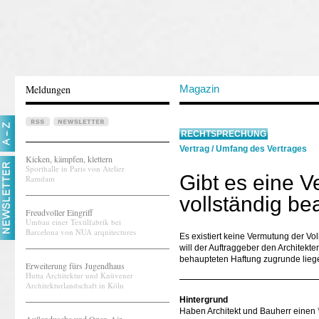
Meldungen
Magazin
RECHTSPRECHUNG
Vertrag
/
Umfang des Vertrages
Kicken, kämpfen, klettern
Sporthalle in Paris von Atelier
Gibt es eine 
Ramdam
vollständig be
Freudvoller Eingriff
Umbau einer Textilfabrik bei
Barcelona von NUA arquitectures
Es existiert keine Vermutung der Vo
will der Auftraggeber den Architekte
behaupteten Haftung zugrunde lieg
Erweiterung fürs Jugendhaus
Hutta Architektur und Knüvener
Architekturlandschaft in Köln
Hintergrund
Haben Architekt und Bauherr einen