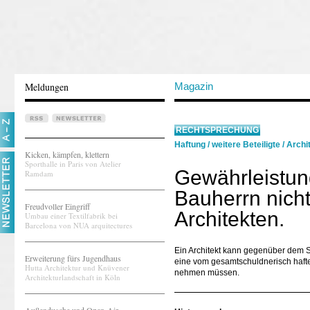
Meldungen
Magazin
RECHTSPRECHUNG
Haftung
/
weitere Beteiligte
/
Archi
Kicken, kämpfen, klettern
Sporthalle in Paris von Atelier
Gewährleistun
Ramdam
Bauherrn nich
Freudvoller Eingriff
Architekten.
Umbau einer Textilfabrik bei
Barcelona von NUA arquitectures
Ein Architekt kann gegenüber dem 
Erweiterung fürs Jugendhaus
eine vom gesamtschuldnerisch haft
Hutta Architektur und Knüvener
nehmen müssen.
Architekturlandschaft in Köln