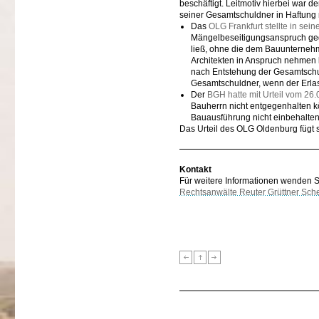
beschäftigt. Leitmotiv hierbei war d
seiner Gesamtschuldner in Haftung
Das
OLG Frankfurt stellte in sei
Mängelbeseitigungsanspruch geg
ließ, ohne die dem Bauunternehm
Architekten in Anspruch nehmen k
nach Entstehung der Gesamtschu
Gesamtschuldner, wenn der Erla
Der
BGH hatte mit Urteil vom 26
Bauherrn nicht entgegenhalten 
Bauausführung nicht einbehalten
Das Urteil des OLG Oldenburg fügt si
Kontakt
Für weitere Informationen wenden Sie
Rechtsanwälte Reuter Grüttner Sch