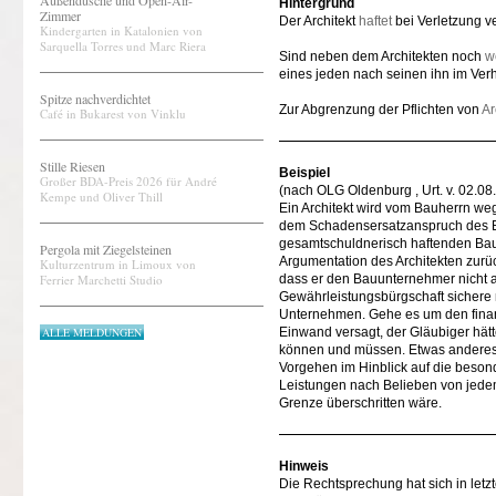
Außendusche und Open-Air-
Hintergrund
Zimmer
Der Architekt
haftet
bei Verletzung ve
Kindergarten in Katalonien von
Sarquella Torres und Marc Riera
Sind neben dem Architekten noch
w
eines jeden nach seinen ihn im Verh
Spitze nachverdichtet
Zur Abgrenzung der Pflichten von
Ar
Café in Bukarest von Vinklu
Stille Riesen
Beispiel
Großer BDA-Preis 2026 für André
(nach OLG Oldenburg , Urt. v. 02.08
Kempe und Oliver Thill
Ein Architekt wird vom Bauherrn w
dem Schadensersatzanspruch des Ba
gesamtschuldnerisch haftenden Ba
Pergola mit Ziegelsteinen
Argumentation des Architekten zurü
Kulturzentrum in Limoux von
Ferrier Marchetti Studio
dass er den Bauunternehmer nicht 
Gewährleistungsbürgschaft sichere
Unternehmen. Gehe es um den finan
ALLE MELDUNGEN
Einwand versagt, der Gläubiger hätt
können und müssen. Etwas anderes k
Vorgehen im Hinblick auf die beson
Leistungen nach Belieben von jedem 
Grenze überschritten wäre.
Hinweis
Die Rechtsprechung hat sich in let