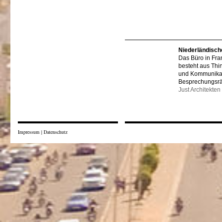
Niederländisch
Das Büro in Fra
besteht aus Thi
und Kommunikat
Besprechungsr
Just Architekten
Impressum
|
Datenschutz