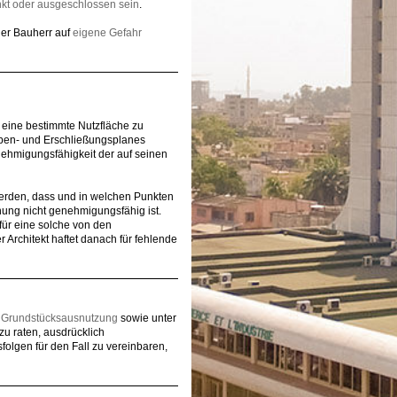
kt oder ausgeschlossen sein
.
der Bauherr auf
eigene Gefahr
 eine bestimmte Nutzfläche zu
haben- und Erschließungsplanes
nehmigungsfähigkeit der auf seinen
werden, dass und in welchen Punkten
nung nicht genehmigungsfähig ist.
ür eine solche von den
Architekt haftet danach für fehlende
ale Grundstücksausnutzung
sowie unter
t zu raten, ausdrücklich
folgen für den Fall zu vereinbaren,