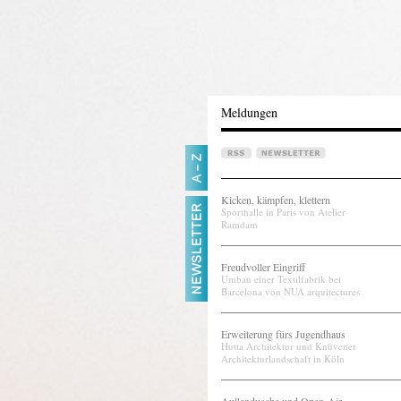
Meldungen
Kicken, kämpfen, klettern
Sporthalle in Paris von Atelier
Ramdam
Freudvoller Eingriff
Umbau einer Textilfabrik bei
Barcelona von NUA arquitectures
Erweiterung fürs Jugendhaus
Hutta Architektur und Knüvener
Architekturlandschaft in Köln