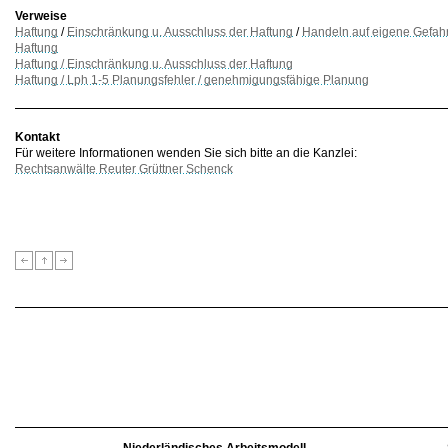
Verweise
Haftung
/
Einschränkung u. Ausschluss der Haftung
/
Handeln auf eigene Gefah
Haftung
Haftung / Einschränkung u. Ausschluss der Haftung
Haftung / Lph 1-5 Planungsfehler / genehmigungsfähige Planung
Kontakt
Für weitere Informationen wenden Sie sich bitte an die Kanzlei:
Rechtsanwälte Reuter Grüttner Schenck