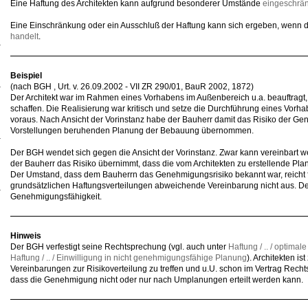
Eine Haftung des Architekten kann aufgrund besonderer Umstände
eingeschrän
Eine Einschränkung oder ein Ausschluß der Haftung kann sich ergeben, wenn 
handelt
.
Beispiel
(nach BGH , Urt. v. 26.09.2002 - VII ZR 290/01, BauR 2002, 1872)
Der Architekt war im Rahmen eines Vorhabens im Außenbereich u.a. beauftragt,
schaffen. Die Realisierung war kritisch und setze die Durchführung eines Vor
voraus. Nach Ansicht der Vorinstanz habe der Bauherr damit das Risiko der Ge
Vorstellungen beruhenden Planung der Bebauung übernommen.
Der BGH wendet sich gegen die Ansicht der Vorinstanz. Zwar kann vereinbart 
der Bauherr das Risiko übernimmt, dass die vom Architekten zu erstellende Pla
Der Umstand, dass dem Bauherrn das Genehmigungsrisiko bekannt war, reicht f
grundsätzlichen Haftungsverteilungen abweichende Vereinbarung nicht aus. Der 
Genehmigungsfähigkeit.
Hinweis
Der BGH verfestigt seine Rechtsprechung (vgl. auch unter
Haftung / .. / optim
Haftung / .. / Einwilligung in nicht genehmigungsfähige Planung
). Architekten is
Vereinbarungen zur Risikoverteilung zu treffen und u.U. schon im Vertrag Rechts
dass die Genehmigung nicht oder nur nach Umplanungen erteilt werden kann.