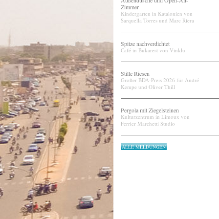
Außendusche und Open-Air-
Zimmer
Kindergarten in Katalonien von
Sarquella Torres und Marc Riera
Spitze nachverdichtet
Café in Bukarest von Vinklu
Stille Riesen
Großer BDA-Preis 2026 für André
Kempe und Oliver Thill
Pergola mit Ziegelsteinen
Kulturzentrum in Limoux von
Ferrier Marchetti Studio
ALLE MELDUNGEN