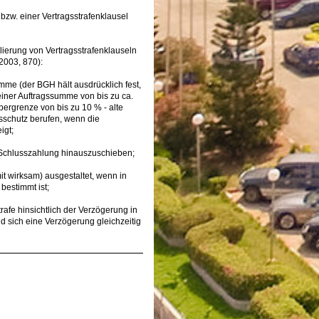
 bzw. einer Vertragsstrafenklausel
lierung von Vertragsstrafenklauseln
2003, 870):
mme (der BGH hält ausdrücklich fest,
iner Auftragssumme von bis zu ca.
bergrenze von bis zu 10 % - alte
sschutz berufen, wenn die
igt;
ur Schlusszahlung hinauszuschieben;
it wirksam) ausgestaltet, wenn in
bestimmt ist;
rafe hinsichtlich der Verzögerung in
 sich eine Verzögerung gleichzeitig