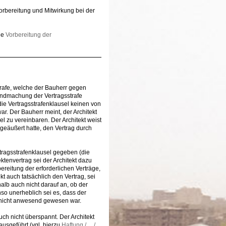
rbereitung und Mitwirkung bei der
ie
Vorbereitung der
strafe, welche der Bauherr gegen
ndmachung der Vertragsstrafe
e Vertragsstrafenklausel keinen von
r. Der Bauherr meint, der Architekt
l zu vereinbaren. Der Architekt weist
“ geäußert hatte, den Vertrag durch
rtragsstrafenklausel gegeben (die
tenvertrag sei der Architekt dazu
ereitung der erforderlichen Verträge,
t auch tatsächlich den Vertrag, sei
alb auch nicht darauf an, ob der
so unerheblich sei es, dass der
 nicht anwesend gewesen war.
uch nicht überspannt. Der Architekt
usgeführt (vgl. hierzu
Haftung / ... /