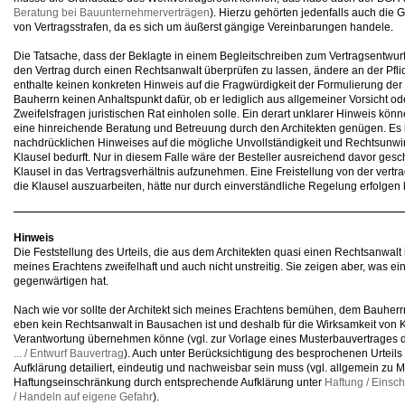
Beratung bei Bauunternehmerverträgen
). Hierzu gehörten jedenfalls auch die
von Vertragsstrafen, da es sich um äußerst gängige Vereinbarungen handele.
Die Tatsache, dass der Beklagte in einem Begleitschreiben zum Vertragsentwurf 
den Vertrag durch einen Rechtsanwalt überprüfen zu lassen, ändere an der Pfli
enthalte keinen konkreten Hinweis auf die Fragwürdigkeit der Formulierung der
Bauherrn keinen Anhaltspunkt dafür, ob er lediglich aus allgemeiner Vorsicht o
Zweifelsfragen juristischen Rat einholen solle. Ein derart unklarer Hinweis kön
eine hinreichende Beratung und Betreuung durch den Architekten genügen. Es 
nachdrücklichen Hinweises auf die mögliche Unvollständigkeit und Rechtsunw
Klausel bedurft. Nur in diesem Falle wäre der Besteller ausreichend davor ge
Klausel in das Vertragsverhältnis aufzunehmen. Eine Freistellung von der vertra
die Klausel auszuarbeiten, hätte nur durch einverständliche Regelung erfolgen
Hinweis
Die Feststellung des Urteils, die aus dem Architekten quasi einen Rechtsanwal
meines Erachtens zweifelhaft und auch nicht unstreitig. Sie zeigen aber, was ein 
gegenwärtigen hat.
Nach wie vor sollte der Architekt sich meines Erachtens bemühen, dem Bauherr
eben kein Rechtsanwalt in Bausachen ist und deshalb für die Wirksamkeit von 
Verantwortung übernehmen könne (vgl. zur Vorlage eines Musterbauvertrages d
... / Entwurf Bauvertrag
). Auch unter Berücksichtigung des besprochenen Urteils 
Aufklärung detailiert, eindeutig und nachweisbar sein muss (vgl. allgemein zu M
Haftungseinschränkung durch entsprechende Aufklärung unter
Haftung / Einsc
/ Handeln auf eigene Gefahr
).