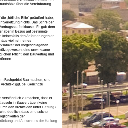
 Grundsätze über die Vereinbarung
die „höfliche Bitte“ geäußert habe,
chtverletzung nichts. Das Schreiben
 Vertragsstrafenklausel. Es gab dem
der aber in Bezug auf bestimmte
ne keinesfalls den Anforderungen an
hätte vielmehr eines
irksamkeit der vorgeschlagenen
schützt gewesen, eine unwirksame
glichen Pflicht, den Bauvertrag und
 können.
t im Fachgebiet Bau machen, sind
Architekt ggf. bei Gericht zu
n verständlich zu machen, dass er
Klauseln in Bauverträgen keine
urch den Architekten unter
Haftung /
wird deutlich, dass eine solche
öglichkeiten der
hränkung und Ausschluss der Haftung