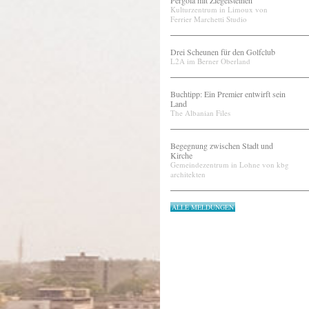
Pergola mit Ziegelsteinen
Kulturzentrum in Limoux von
Ferrier Marchetti Studio
Drei Scheunen für den Golfclub
L2A im Berner Oberland
Buchtipp: Ein Premier entwirft sein
Land
The Albanian Files
Begegnung zwischen Stadt und
Kirche
Gemeindezentrum in Lohne von kbg
architekten
ALLE MELDUNGEN