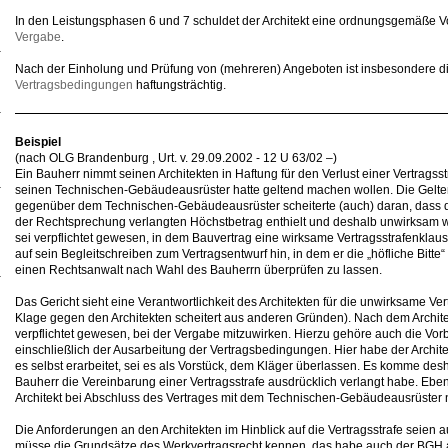
In den Leistungsphasen 6 und 7 schuldet der Architekt eine ordnungsgemäße Vo
Vergabe
.
Nach der Einholung und Prüfung von (mehreren) Angeboten ist insbesondere d
Vertragsbedingungen
haftungsträchtig.
Beispiel
(nach OLG Brandenburg , Urt. v. 29.09.2002 - 12 U 63/02 –)
Ein Bauherr nimmt seinen Architekten in Haftung für den Verlust einer Vertrags
seinen Technischen-Gebäudeausrüster hatte geltend machen wollen. Die Gelte
gegenüber dem Technischen-Gebäudeausrüster scheiterte (auch) daran, dass di
der Rechtsprechung verlangten Höchstbetrag enthielt und deshalb unwirksam wa
sei verpflichtet gewesen, in dem Bauvertrag eine wirksame Vertragsstrafenklause
auf sein Begleitschreiben zum Vertragsentwurf hin, in dem er die „höfliche Bitte
einen Rechtsanwalt nach Wahl des Bauherrn überprüfen zu lassen.
Das Gericht sieht eine Verantwortlichkeit des Architekten für die unwirksame Ve
Klage gegen den Architekten scheitert aus anderen Gründen). Nach dem Architek
verpflichtet gewesen, bei der Vergabe mitzuwirken. Hierzu gehöre auch die Vorb
einschließlich der Ausarbeitung der Vertragsbedingungen. Hier habe der Architek
es selbst erarbeitet, sei es als Vorstück, dem Kläger überlassen. Es komme desh
Bauherr die Vereinbarung einer Vertragsstrafe ausdrücklich verlangt habe. Eben
Architekt bei Abschluss des Vertrages mit dem Technischen-Gebäudeausrüster
Die Anforderungen an den Architekten im Hinblick auf die Vertragsstrafe seien a
müsse die Grundsätze des Werkvertragsrecht kennen, das habe auch der BGH a