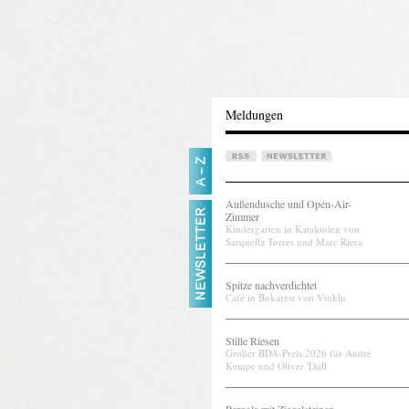
Meldungen
Außendusche und Open-Air-
Zimmer
Kindergarten in Katalonien von
Sarquella Torres und Marc Riera
Spitze nachverdichtet
Café in Bukarest von Vinklu
Stille Riesen
Großer BDA-Preis 2026 für André
Kempe und Oliver Thill