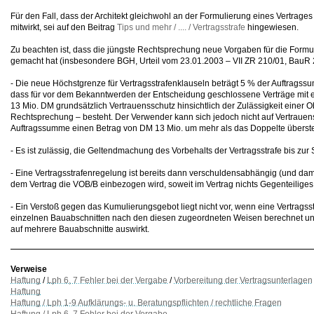
Für den Fall, dass der Architekt gleichwohl an der Formulierung eines Vertrages
mitwirkt, sei auf den Beitrag
Tips und mehr / .... / Vertragsstrafe
hingewiesen.
Zu beachten ist, dass die jüngste Rechtsprechung neue Vorgaben für die Formu
gemacht hat (insbesondere BGH, Urteil vom 23.01.2003 – VII ZR 210/01, BauR 
- Die neue Höchstgrenze für Vertragsstrafenklauseln beträgt 5 % der Auftragssu
dass für vor dem Bekanntwerden der Entscheidung geschlossene Verträge mit e
13 Mio. DM grundsätzlich Vertrauensschutz hinsichtlich der Zulässigkeit einer O
Rechtsprechung – besteht. Der Verwender kann sich jedoch nicht auf Vertrauen
Auftragssumme einen Betrag von DM 13 Mio. um mehr als das Doppelte überste
- Es ist zulässig, die Geltendmachung des Vorbehalts der Vertragsstrafe bis z
- Eine Vertragsstrafenregelung ist bereits dann verschuldensabhängig (und dam
dem Vertrag die VOB/B einbezogen wird, soweit im Vertrag nichts Gegenteiliges 
- Ein Verstoß gegen das Kumulierungsgebot liegt nicht vor, wenn eine Vertragsst
einzelnen Bauabschnitten nach den diesen zugeordneten Weisen berechnet und
auf mehrere Bauabschnitte auswirkt.
Verweise
Haftung
/
Lph 6, 7 Fehler bei der Vergabe
/
Vorbereitung der Vertragsunterlagen
Haftung
Haftung / Lph 1-9 Aufklärungs- u. Beratungspflichten / rechtliche Fragen