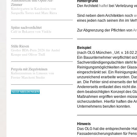
Außendusche und Open-Air-
Hintergrund
Zimmer
Der Architekt
haftet
bei Verletzung ve
Kindergarten in Katalonien von
Sarquella Torres und Marc Riera
Sind neben dem Architekten noch
w
eines jeden nach seinen ihn im Verh
Spitze nachverdichtet
Zur Abgrenzung der Pflichten von
Ar
Café in Bukarest von Vinklu
Stille Riesen
Beispiel
Großer BDA-Preis 2026 für André
(nach OLG München , Urt. v. 16.02.
Kempe und Oliver Thill
Ein Bauunternehmer verpflichtet si
Sachverständigengutachten steht fe
Reinigungsmöglichkeiten der Glass
Pergola mit Ziegelsteinen
eingeschränkt sei. Ein Reinigungsk
Kulturzentrum in Limoux von
Ferrier Marchetti Studio
unzureichend erarbeite worden. Da
an. Die Fehler sind einerseits der
Andererseits entlastet dies nicht di
ALLE MELDUNGEN
dem beabsichtigten Konzept des Gl
Maßnahmen ergriffen werden müssen
sicherzustellen. Hierfür haften die 
Unternehmens berufen konnten.
Hinweis
Das OLG hat die entsprechende Haf
Fassadensicherungshaken für Fenste