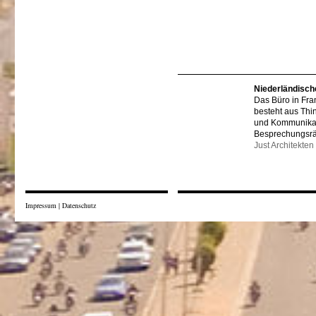
Niederländisch
Das Büro in Fra
besteht aus Thi
und Kommunikat
Besprechungsr
Just Architekten
Impressum
|
Datenschutz