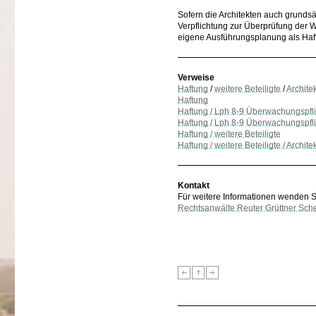
Sofern die Architekten auch grundsä
Verpflichtung zur Überprüfung der
eigene Ausführungsplanung als Ha
Verweise
Haftung
/
weitere Beteiligte
/
Archite
Haftung
Haftung / Lph 8-9 Überwachungspfl
Haftung / Lph 8-9 Überwachungspflic
Haftung / weitere Beteiligte
Haftung / weitere Beteiligte / Architek
Kontakt
Für weitere Informationen wenden Sie
Rechtsanwälte Reuter Grüttner Sch