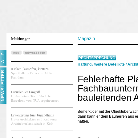
Meldungen
Magazin
RECHTSPRECHUNG
Haftung
/
weitere Beteiligte
/
Archi
Kicken, kämpfen, klettern
Sporthalle in Paris von Atelier
Fehlerhafte P
Ramdam
Fachbauunter
Freudvoller Eingriff
bauleitenden A
Umbau einer Textilfabrik bei
Barcelona von NUA arquitectures
Bemerkt der mit der Objektüberwach
Erweiterung fürs Jugendhaus
dann kann er dem Bauherren aus ei
Hutta Architektur und Knüvener
haften.
Architekturlandschaft in Köln