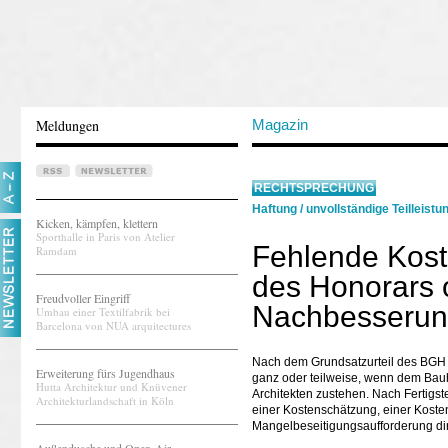
Meldungen
Magazin
RECHTSPRECHUNG
Haftung
/
unvollständige Teilleistu
Kicken, kämpfen, klettern
Sporthalle in Paris von Atelier
Fehlende Kost
Ramdam
des Honorars o
Freudvoller Eingriff
Nachbesseru
Umbau einer Textilfabrik bei
Barcelona von NUA arquitectures
Nach dem Grundsatzurteil des BGH v
Erweiterung fürs Jugendhaus
ganz oder teilweise, wenn dem Ba
Hutta Architektur und Knüvener
Architekten zustehen. Nach Fertigs
Architekturlandschaft in Köln
einer Kostenschätzung, einer Kost
Mangelbeseitigungsaufforderung di