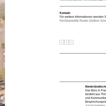
Kontakt
Für weitere Informationen wenden Sie
Rechtsanwälte Reuter Grüttner Sch
Niederländisch
Das Büro in Fra
besteht aus Thi
und Kommunikat
Besprechungsr
Just Architekten