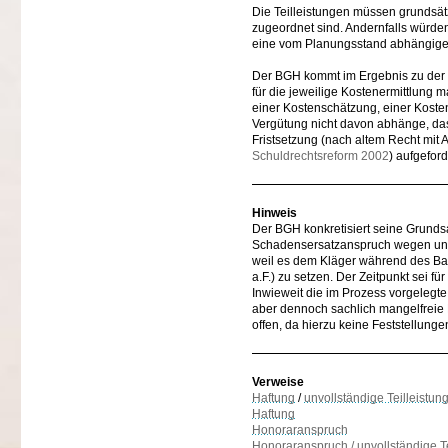
Die Teilleistungen müssen grundsät
zugeordnet sind. Andernfalls würden
eine vom Planungsstand abhängige I
Der BGH kommt im Ergebnis zu der 
für die jeweilige Kostenermittlung
einer Kostenschätzung, einer Kost
Vergütung nicht davon abhänge, das
Fristsetzung (nach altem Recht mit
Schuldrechtsreform 2002
) aufgeford
Hinweis
Der BGH konkretisiert seine Grundsat
Schadensersatzanspruch wegen unte
weil es dem Kläger während des Ba
a.F.) zu setzen. Der Zeitpunkt sei f
Inwieweit die im Prozess vorgelegte
aber dennoch sachlich mangelfreie E
offen, da hierzu keine Feststellunge
Verweise
Haftung
/
unvollständige Teilleistun
Haftung
Honoraranspruch
Honoraranspruch / unvollständige Te