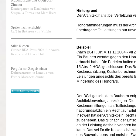
Außendusche und Open-Air-
Zimmer
Kindergarten in Katalonien von
Hintergrund
Sarquella Torres und Marc Riera
Der Architekt
haftet
bei Verletzung ve
Honorarminderungen muss der Archi
Spitze nachverdichtet
übertragene
Teilleistungen
nur unvol
Café in Bukarest von Vinklu
Stille Riesen
Beispiel
Großer BDA-Preis 2026 für André
(nach BGH , Urt. v. 11.11.2004 - VII
Kempe und Oliver Thill
Ein Bauherr wendet gegen den Honor
erbracht habe. Die Parteien hatten 
15 Abs. 2 HOAI geschlossen. Das Bau
Pergola mit Ziegelsteinen
Kostenschätzung, Kostenberechnung
Kulturzentrum in Limoux von
Ferrier Marchetti Studio
Leistungen angesichts des bereits f
Minderung des Honorars.
ALLE MELDUNGEN
Der BGH gesteht dem Bauherrn entg
Architektenvertrag auszulegen. Di
Kostenermittlungen als Teilleistung
hat grundsätzlich ein Recht auf Erfü
Insoweit hat der Architekt ein Rec
zu beheben. Das gilt nach der Ents
an der Leistung deshalb verloren ha
kann. Das sei für die Kostenschät
des Bauvorhabens und meist zu Zw