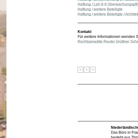
Haftung / Lph 8-9 Überwachungspflic
Haftung / weitere Beteiligte
Haftung / weitere Beteiligte / Archit
Kontakt
Für weitere Informationen wenden Sie
Rechtsanwälte Reuter Grüttner Sch
Niederländisch
Das Büro in Fra
besteht aus Thi