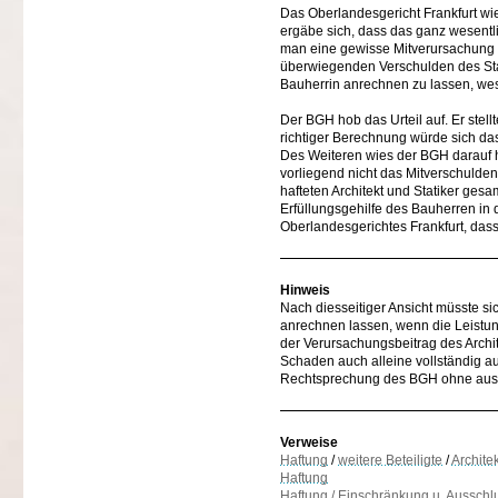
Das Oberlandesgericht Frankfurt wie
ergäbe sich, dass das ganz wesentli
man eine gewisse Mitverursachung des
überwiegenden Verschulden des Stat
Bauherrin anrechnen zu lassen, wes
Der BGH hob das Urteil auf. Er stel
richtiger Berechnung würde sich da
Des Weiteren wies der BGH darauf h
vorliegend nicht das Mitverschulde
hafteten Architekt und Statiker ges
Erfüllungsgehilfe des Bauherren in 
Oberlandesgerichtes Frankfurt, dass
Hinweis
Nach diesseitiger Ansicht müsste s
anrechnen lassen, wenn die Leistung
der Verursachungsbeitrag des Archit
Schaden auch alleine vollständig au
Rechtsprechung des BGH ohne ausre
Verweise
Haftung
/
weitere Beteiligte
/
Architek
Haftung
Haftung / Einschränkung u. Ausschl