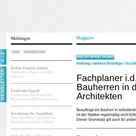
Meldungen
Magazin
RECHTSPRECHUNG
Haftung
/
weitere Beteiligte
/
Archit
Kicken, kämpfen, klettern
Sporthalle in Paris von Atelier
Fachplaner i.d
Ramdam
Bauherren in 
Freudvoller Eingriff
Architekten
Umbau einer Textilfabrik bei
Barcelona von NUA arquitectures
Beauftragt ein Bauherr in selbständ
Erweiterung fürs Jugendhaus
ist der Statiker regelmäßig nicht Er
Hutta Architektur und Knüvener
Dieser Grundsatz gilt auch für ande
Architekturlandschaft in Köln