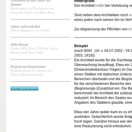
Außendusche und Open-Air-
Hintergrund
Zimmer
Der Architekt
haftet
bei Verletzung ve
Kindergarten in Katalonien von
Sarquella Torres und Marc Riera
Sind neben dem Architekten noch
w
eines jeden nach seinen ihn im Verh
Spitze nachverdichtet
Zur Abgrenzung der Pflichten von
Ar
Café in Bukarest von Vinklu
Stille Riesen
Beispiel
Großer BDA-Preis 2026 für André
(nach BGH , Urt. v. 04.07.2002 - VII
Kempe und Oliver Thill
2003, 1918))
Ein Architekt wurde für die Dachb
Überwachung beauftragt. Etwa ein J
Pergola mit Ziegelsteinen
(Dreiecksstrebenbau-Träger) im Da
Kulturzentrum in Limoux von
Ferrier Marchetti Studio
einen Statiker mit statischen Unte
Bereichen überlastet und die Begrü
für die verschiedenen Bereiche des
ALLE MELDUNGEN
(Begrünungs-)Zusatzlast ein. Die Ba
berechnete der Architekt die zulä
reduziert. Im Bereich des Saales wur
Angaben des Statikers glaubte, eine
Etwa vier Jahre später kam es zu e
auslösten. Gutachterlich wurde festg
hoch lagen. Darüber hinaus war der
eine Reduzierung nicht erforderlich