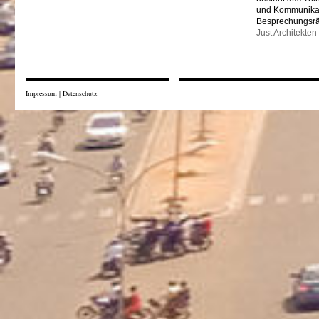
und Kommunikat
Besprechungsr
Just Architekten
Impressum
|
Datenschutz