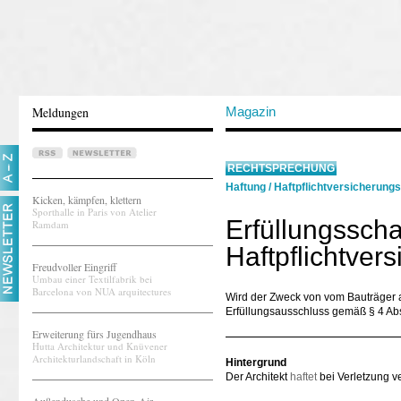
Meldungen
Magazin
RECHTSPRECHUNG
Haftung
/
Haftpflichtversicherung
Kicken, kämpfen, klettern
Sporthalle in Paris von Atelier
Erfüllungssch
Ramdam
Haftpflichtvers
Freudvoller Eingriff
Umbau einer Textilfabrik bei
Barcelona von NUA arquitectures
Wird der Zweck von vom Bauträger a
Erfüllungsausschluss gemäß § 4 Ab
Erweiterung fürs Jugendhaus
Hutta Architektur und Knüvener
Architekturlandschaft in Köln
Hintergrund
Der Architekt
haftet
bei Verletzung ve