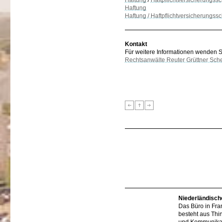
Haftung
/
Haftpflichtversicherungssc
Haftung
Haftung / Haftpflichtversicherungss
Kontakt
Für weitere Informationen wenden Sie
Rechtsanwälte Reuter Grüttner Sch
Niederländisch
Das Büro in Fra
besteht aus Thi