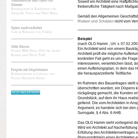
Außendusche und Open-Air-
Soweit ein Architekt eine Haftpflic
Zimmer
freiberufliche Tätigkeit nach Maßga
Kindergarten in Katalonien von
Sarquella Torres und Marc Riera
Gemäß den Allgemeinen Geschäftsb
Risiken und Schäden
nicht vom Ver
Spitze nachverdichtet
Café in Bukarest von Vinklu
Beispiel
(nach OLG Hamm , Urt. v. 07.02.200
Stille Riesen
Ein Architekt wird von einem Bautr
Großer BDA-Preis 2026 für André
Architekt prüft die mögliche Auftei
Kempe und Oliver Thill
konkreten Fall geht es um die Frage
interessieren, verwirklichen lässt, d
einen Aufteilungsplan, in dem das
Pergola mit Ziegelsteinen
Kulturzentrum in Limoux von
die herausparzellierte Teilfläche.
Ferrier Marchetti Studio
Im Rahmen des Bauantrages stellt s
überschritten wurden; ein Dispens k
ALLE MELDUNGEN
rückgängig gemacht, die Kunden er
Grundstück, auf dem ihr Haus reali
geltend. Die vom Architekten in An
Argument, es handele sich bei den 
Surrogate, § 4 Abs. 6 AHB.
Das OLG Hamm sieht vorliegend die
Wird ein Architekt auf Nacherfüllun
Erfüllung des Architektenvertrages 
Planungsfehlers eines Architekten ei