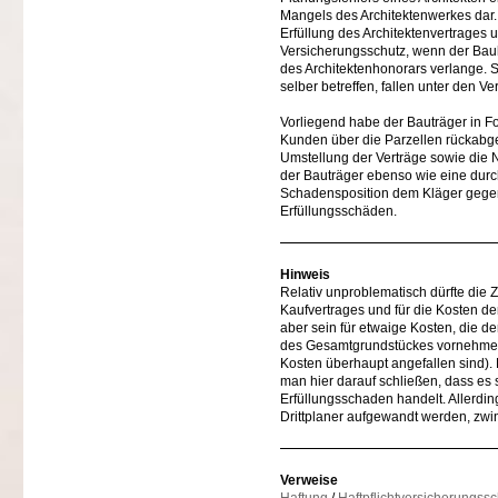
Mangels des Architektenwerkes dar.
Erfüllung des Architektenvertrages
Versicherungsschutz, wenn der Bau
des Architektenhonorars verlange. 
selber betreffen, fallen unter den V
Vorliegend habe der Bauträger in F
Kunden über die Parzellen rückabg
Umstellung der Verträge sowie die 
der Bauträger ebenso wie eine durc
Schadensposition dem Kläger gege
Erfüllungsschäden.
Hinweis
Relativ unproblematisch dürfte di
Kaufvertrages und für die Kosten d
aber sein für etwaige Kosten, die d
des Gesamtgrundstückes vornehmen z
Kosten überhaupt angefallen sind). 
man hier darauf schließen, dass es
Erfüllungsschaden handelt. Allerding
Drittplaner aufgewandt werden, zwi
Verweise