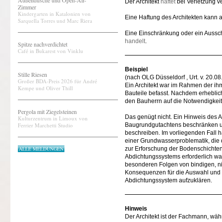
Außendusche und Open-Air-
Der Architekt
haftet
bei Verletzung ve
Zimmer
Kindergarten in Katalonien von
Eine Haftung des Architekten kann
Sarquella Torres und Marc Riera
Eine Einschränkung oder ein Aussc
handelt
.
Spitze nachverdichtet
Café in Bukarest von Vinklu
Beispiel
Stille Riesen
(nach OLG Düsseldorf , Urt. v. 20.0
Großer BDA-Preis 2026 für André
Ein Architekt war im Rahmen der ihm
Kempe und Oliver Thill
Bauteile befasst. Nachdem erhebliche
den Bauherrn auf die Notwendigkei
Pergola mit Ziegelsteinen
Das genügt nicht. Ein Hinweis des Ar
Kulturzentrum in Limoux von
Ferrier Marchetti Studio
Baugrundgutachtens beschränken un
beschreiben. Im vorliegenden Fall ha
einer Grundwasserproblematik, die 
ALLE MELDUNGEN
zur Erforschung der Bodenschichte
Abdichtungssystems erforderlich wa
besonderen Folgen von bindigen, ni
Konsequenzen für die Auswahl und
Abdichtungssystem aufzuklären.
Hinweis
Der Architekt ist der Fachmann, wäh