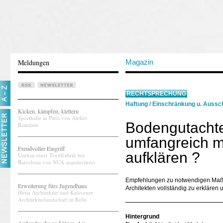
Meldungen
Magazin
RECHTSPRECHUNG
Haftung
/
Einschränkung u. Aussch
Kicken, kämpfen, klettern
Sporthalle in Paris von Atelier
Bodengutachte
Ramdam
umfangreich m
Freudvoller Eingriff
aufklären ?
Umbau einer Textilfabrik bei
Barcelona von NUA arquitectures
Empfehlungen zu notwendigen Maß
Erweiterung fürs Jugendhaus
Architekten vollständig zu erklären
Hutta Architektur und Knüvener
Architekturlandschaft in Köln
Hintergrund