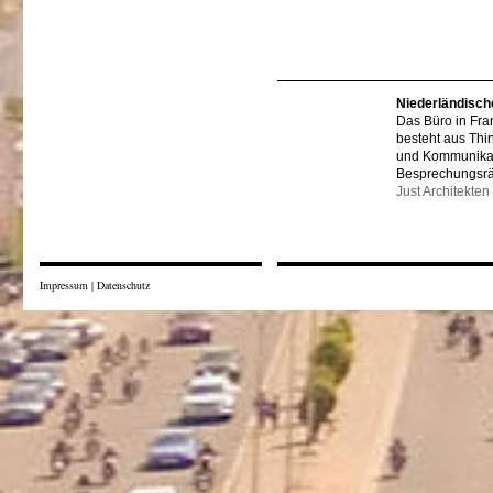
Niederländisch
Das Büro in Fra
besteht aus Thi
und Kommunikat
Besprechungsr
Just Architekten
Impressum
|
Datenschutz