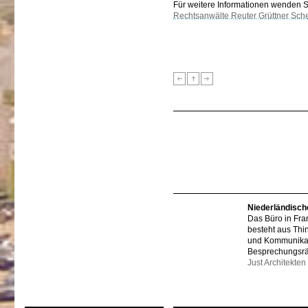
Für weitere Informationen wenden Sie
Rechtsanwälte Reuter Grüttner Sch
Niederländisch
Das Büro in Fra
besteht aus Thi
und Kommunikat
Besprechungsr
Just Architekten