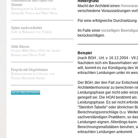
Außendusche und Open-Air-
Hintergrund
Zimmer
Macht der Architekt einen
Honorara
Kindergarten in Katalonien von
verschiedene Voraussetzungen vorl
Sarquella Torres und Marc Riera
Für eine erfolgreiche Durchsetzung
Spitze nachverdichtet
Im Falle einer
vorzeitigen Beendigu
Café in Bukarest von Vinklu
berücksichtigen.
Stille Riesen
Großer BDA-Preis 2026 für André
Beispiel
Kempe und Oliver Thill
(nach BGH , Urt. v. 16.12.2004 - VII
Nachdem sich ein Bauvorhaben verzö
will, kommt es zur Kündigung des Ve
Pergola mit Ziegelsteinen
erbrachten Leistungen unter im we
Kulturzentrum in Limoux von
Ferrier Marchetti Studio
Der BGH, der den Fall zur Entscheid
Architektenhonorar zu berechnen ist
ALLE MELDUNGEN
Leistungsphase gar nicht oder einze
geregelt sei. Die HOAI bestimmt al
Leistungsphase. Es sei nicht erford
"Steinfort-Tabelle" oder ähnlichen
Berechnungsvorschläge (s.u. Weiter
sachverständigen Praktikern, so dass
Leistungen eignen. Allerdings kann
Berechnungsmaßstäben beruhen, wobe
erbrachten Leistungen ankommt.