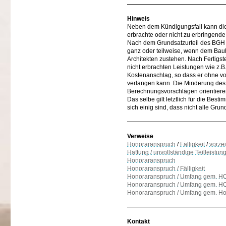
Hinweis
Neben dem Kündigungsfall kann die
erbrachte oder nicht zu erbringend
Nach dem Grundsatzurteil des BGH v
ganz oder teilweise, wenn dem Ba
Architekten zustehen. Nach Fertigs
nicht erbrachten Leistungen wie z.
Kostenanschlag, so dass er ohne v
verlangen kann. Die Minderung des H
Berechnungsvorschlägen orientiere
Das selbe gilt letztlich für die B
sich einig sind, dass nicht alle Gru
Verweise
Honoraranspruch
/
Fälligkeit
/
vorze
Haftung / unvollständige Teilleistun
Honoraranspruch
Honoraranspruch / Fälligkeit
Honoraranspruch / Umfang gem. HOA
Honoraranspruch / Umfang gem. HOA
Honoraranspruch / Umfang gem. Ho
Kontakt