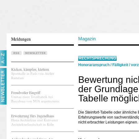
Meldungen
Magazin
RECHTSPRECHUNG
Honoraranspruch
/
Fälligkeit
/
vorz
Kicken, kämpfen, klettern
Sporthalle in Paris von Atelier
Bewertung nich
Ramdam
der Grundlage 
Freudvoller Eingriff
Tabelle möglic
Umbau einer Textilfabrik bei
Barcelona von NUA arquitectures
Die Steinfort-Tabelle oder ähnlich
Erweiterung fürs Jugendhaus
Erfahrungswerte von sachverständige
Hutta Architektur und Knüvener
nicht erbrachter Leistungen eignen.
Architekturlandschaft in Köln