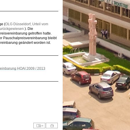
ge (
OLG Düsseldorf, Urteil vom
 zurückgewiesen
). Die
eisvereinbarung getroffen hatte.
er Pauschalpreisvereinbarung bleibt
ereinbarung geändert worden ist.
einbarung HOAI 2009 / 2013