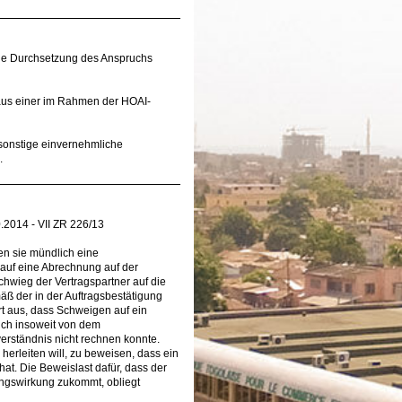
che Durchsetzung des Anspruchs
e aus einer im Rahmen der HOAI-
r sonstige einvernehmliche
.
.2014 - VII ZR 226/13
en sie mündlich eine
auf eine Abrechnung auf der
chwieg der Vertragspartner auf die
mäß der in der Auftragsbestätigung
t aus, dass Schweigen auf ein
ich insoweit von dem
rständnis nicht rechnen konnte.
rleiten will, zu beweisen, dass ein
hat. Die Beweislast dafür, dass der
ungswirkung zukommt, obliegt