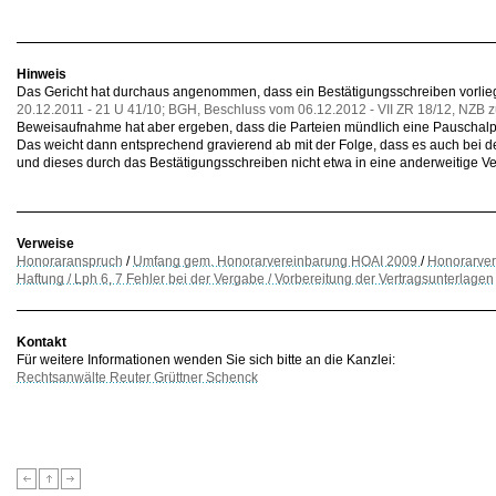
Hinweis
Das Gericht hat durchaus angenommen, dass ein Bestätigungsschreiben vorlie
20.12.2011 - 21 U 41/10; BGH, Beschluss vom 06.12.2012 - VII ZR 18/12, NZB
Beweisaufnahme hat aber ergeben, dass die Parteien mündlich eine Pauschalpr
Das weicht dann entsprechend gravierend ab mit der Folge, dass es auch bei d
und dieses durch das Bestätigungsschreiben nicht etwa in eine anderweitige V
Verweise
Honoraranspruch
/
Umfang gem. Honorarvereinbarung HOAI 2009
/
Honorarver
Haftung / Lph 6, 7 Fehler bei der Vergabe / Vorbereitung der Vertragsunterlagen
Kontakt
Für weitere Informationen wenden Sie sich bitte an die Kanzlei:
Rechtsanwälte Reuter Grüttner Schenck