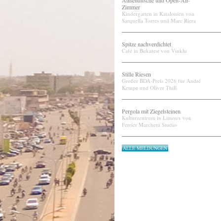
Außendusche und Open-Air-
Zimmer
Kindergarten in Katalonien von
Sarquella Torres und Marc Riera
Spitze nachverdichtet
Café in Bukarest von Vinklu
Stille Riesen
Großer BDA-Preis 2026 für André
Kempe und Oliver Thill
Pergola mit Ziegelsteinen
Kulturzentrum in Limoux von
Ferrier Marchetti Studio
ALLE MELDUNGEN