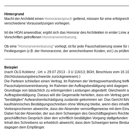
Hintergrund
Macht der Architekt einen
Honoraranspruch
geltend, müssen für eine erfolgrei
verschiedene Voraussetzungen vorliegen.
Ist die HOAI anwendbar, ergibt sich das Honorar des Architekten in erster Lini
Vorschriften getroffenen
Honorarvereinbarung
.
Ob eine
"Honorarvereinbarung"
vorliegt, ist für jede Pauschalisierung sowie fü
Festlegungen (z.B. der Honorarzone, der anrechenbaren Kosten, ect.) zu prüfen
Beispiel
(nach OLG Koblenz , Urt. v. 29.07.2013 - 3 U 116/13; BGH, Beschluss vom 16.10
(Nichtzulassungsbeschwerde zurückgewiesen) )
Die Parteien schließen einen Vertrag. Im Rahmen der Vertragsverhandlung treff
Pauschalpreisvereinbarung. Im Rahmen der Auftragsbestätigung wird dagegen 
Grundlage von tatsächlich zu erbringenden Leistungen abgestellt. Gleichwohl s
Auftragsbestätigung. Daraus will die Gegenseite herleiten, dass ein Vertrag ge
"bestätigten" Aufwandsentschädigung zustande gekommen sei. Das Gericht führ
kaufmännisches Bestätigungsschreiben ohne Wirkung bleibe, wenn dies inhaltl
Vorbesprochenen abweiche, dass der Absender vernünftigerweise mit dem Einve
Dabei hat der Absender, der aus dem Schweigen des Geschäftsgegners Rechte he
geschäftliches Gespräch über den schriftlich bestätigten Vorgang stattgefunden 
Inhalt des Schreibens so erheblich abweicht, dass dem Schweigen keine Bind
dagegen dem Empfänger.