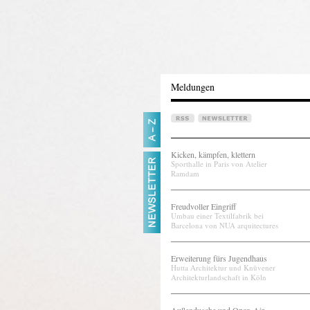
Meldungen
Kicken, kämpfen, klettern
Sporthalle in Paris von Atelier
Ramdam
Freudvoller Eingriff
Umbau einer Textilfabrik bei
Barcelona von NUA arquitectures
Erweiterung fürs Jugendhaus
Hutta Architektur und Knüvener
Architekturlandschaft in Köln