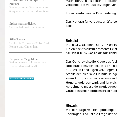
Außendusche und Open-Air-
Macht der Architekt einen
Honorara
Zimmer
verschiedene Voraussetzungen vorl
Kindergarten in Katalonien von
Sarquella Torres und Marc Riera
Für eine erfolgreiche Durchsetzung
Das Honorar für vertragsgemäße Le
Spitze nachverdichtet
fällig.
Café in Bukarest von Vinklu
Stille Riesen
Beispiel
Großer BDA-Preis 2026 für André
(nach OLG Stuttgart , Urt. v. 16.04.
Kempe und Oliver Thill
Ein Architekt stellt für erbrachte Le
pauschal 10 % wegen einzelner nich
Pergola mit Ziegelsteinen
Das Gericht weist die Klage des Arch
Kulturzentrum in Limoux von
Ferrier Marchetti Studio
Rechnung des Architekten sei nicht p
erbrachten Leistungen vorzulegen.
Architekten nicht alle Grundleistun
ALLE MELDUNGEN
einen Abzug vor, so müsse aus der
Honorar gefordert wird, und für we
Abrechnung müsse dem Auftraggeber 
Grundleistungen berücksichtigt hab
Hinweis
Von der Frage, wie eine prüffähige 
übertragen sind, ist die Frage der 