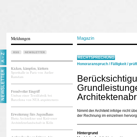
Meldungen
Magazin
RECHTSPRECHUNG
Honoraranspruch
/
Fälligkeit
/
prüf
Kicken, kämpfen, klettern
Sporthalle in Paris von Atelier
Berücksichtigu
Ramdam
Grundleistunge
Freudvoller Eingriff
Architektenab
Umbau einer Textilfabrik bei
Barcelona von NUA arquitectures
Nimmt der Architekt infolge nicht 
Erweiterung fürs Jugendhaus
der Rechnung im einzelnen hervorge
Hutta Architektur und Knüvener
Architekturlandschaft in Köln
Hintergrund