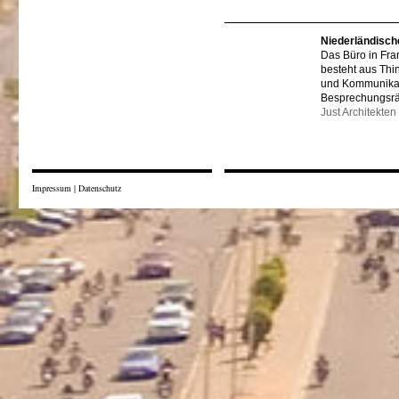
Niederländisch
Das Büro in Fra
besteht aus Thi
und Kommunikat
Besprechungsr
Just Architekten
Impressum
|
Datenschutz