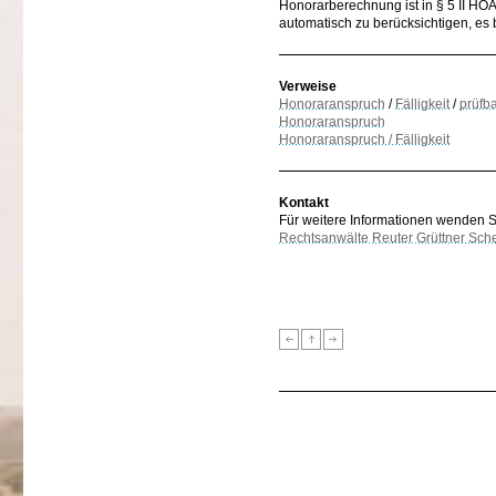
Honorarberechnung ist in § 5 II HOA
automatisch zu berücksichtigen, es 
Verweise
Honoraranspruch
/
Fälligkeit
/
prüfb
Honoraranspruch
Honoraranspruch / Fälligkeit
Kontakt
Für weitere Informationen wenden Sie
Rechtsanwälte Reuter Grüttner Sch