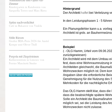
Außendusche und Open-Air-
Zimmer
Kindergarten in Katalonien von
Hintergrund
Sarquella Torres und Marc Riera
Der Architekt
haftet
bei Verletzung ve
In den Leistungsphasen 1 - 5 führe
Spitze nachverdichtet
Café in Bukarest von Vinklu
Ein Planungsfehler kann u.a. vorli
Architekt ist grds. an Bauherrnwün
Stille Riesen
Großer BDA-Preis 2026 für André
Kempe und Oliver Thill
Beispiel
( - OLG Hamm, Urteil vom 09.06.20
zurückgewiesen)
Pergola mit Ziegelsteinen
Ein Architekt wird mit dem Umbau e
Kulturzentrum in Limoux von
Ferrier Marchetti Studio
fest, dass eine Wohnraumnutzung im
Architekten gleichwohl, die Bauma
Wohnzwecken möglich ist. Dem kommt d
ALLE MELDUNGEN
Angaben über die erforderliche Bel
Genehmigung für die Nutzung des Sp
Mehrkosten für die nachträgliche E
Das OLG Hamm stellt klar, dass die
dass die beabsichtigte spätere Woh
Solle ein Architekt die Baumaßnah
möglich sei, sei die Leistung des A
Wohnzwecken nicht zulasse.