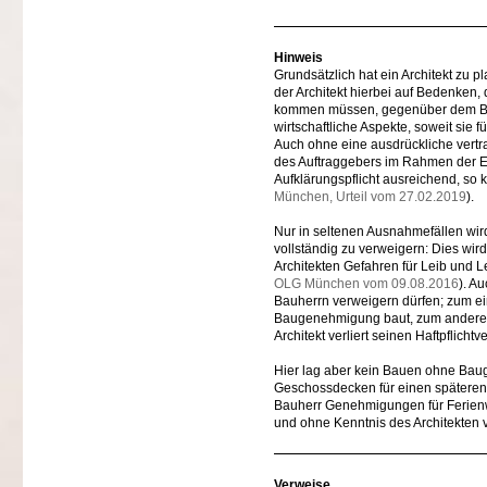
Hinweis
Grundsätzlich hat ein Architekt zu 
der Architekt hierbei auf Bedenken,
kommen müssen, gegenüber dem Bauh
wirtschaftliche Aspekte, soweit sie f
Auch ohne eine ausdrückliche vertrag
des Auftraggebers im Rahmen der Err
Aufklärungspflicht ausreichend, so k
München, Urteil vom 27.02.2019
).
Nur in seltenen Ausnahmefällen wird
vollständig zu verweigern: Dies wi
Architekten Gefahren für Leib und L
OLG München vom 09.08.2016
). A
Bauherrn verweigern dürfen; zum ein
Baugenehmigung baut, zum anderen
Architekt verliert seinen Haftpflicht
Hier lag aber kein Bauen ohne Baug
Geschossdecken für einen späteren A
Bauherr Genehmigungen für Ferienw
und ohne Kenntnis des Architekten 
Verweise