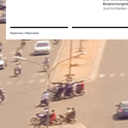
Besprechungsr
Just Architekten
Impressum
|
Datenschutz