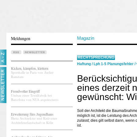
Meldungen
Magazin
RECHTSPRECHUNG
Haftung
/
Lph 1-5 Planungsfehler
/
Kicken, kämpfen, klettern
Sporthalle in Paris von Atelier
Berücksichtig
Ramdam
eines derzeit
Freudvoller Eingriff
gewünscht: Wie
Umbau einer Textilfabrik bei
Barcelona von NUA arquitectures
Soll der Architekt die Baumaßnahm
Erweiterung fürs Jugendhaus
möglich ist, ist die Leistung des A
Hutta Architektur und Knüvener
zulässt; dies gilt selbst dann, wen
Architekturlandschaft in Köln
ist.