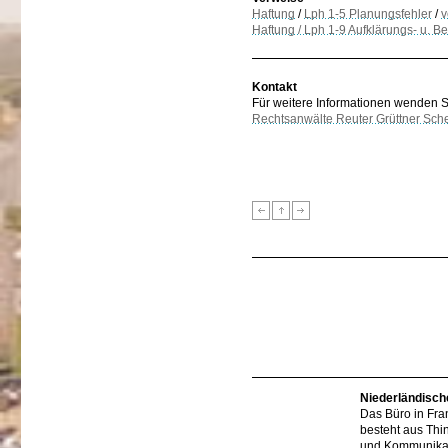
Haftung
/
Lph 1-5 Planungsfehler
/
v
Haftung / Lph 1-9 Aufklärungs- u. Ber
Kontakt
Für weitere Informationen wenden Sie
Rechtsanwälte Reuter Grüttner Sch
Niederländisch
Das Büro in Fra
besteht aus Thi
und Kommunikat