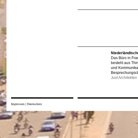
Niederländisch
Das Büro in Fra
besteht aus Thi
und Kommunikat
Besprechungsr
Just Architekten
Impressum
|
Datenschutz