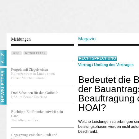
Meldungen
Magazin
RECHTSPRECHUNG
Vertrag
/
Umfang des Vertrages
Pergola mit Ziegelsteinen
Kulturzentrum in Limoux von
Bedeutet die B
Ferrier Marchetti Studio
der Bauantrag
Drei Scheunen für den Golfclub
Beauftragung 
L2A im Berner Oberland
HOAI?
Buchtipp: Ein Premier entwirft sein
Land
The Albanian Files
Welche Leistungen zu erbringen sin
Leistungsphasen werden nicht autom
beschränkt.
Begegnung zwischen Stadt und