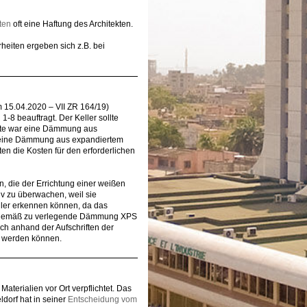
ten
oft eine Haftung des Architekten.
heiten ergeben sich z.B. bei
m 15.04.2020 – VII ZR 164/19)
-8 beauftragt. Der Keller sollte
tte war eine Dämmung aus
gs eine Dämmung aus expandiertem
en die Kosten für den erforderlichen
n, die der Errichtung einer weißen
v zu überwachen, weil sie
ehler erkennen können, da das
ngsgemäß zu verlegende Dämmung XPS
ch anhand der Aufschriften der
rt werden können.
Materialien vor Ort verpflichtet. Das
ldorf hat in seiner
Entscheidung vom