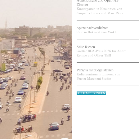
Außendusche und Open-Air-
Zimmer
Kindergarten in Katalonien von
Sarquella Torres und Marc Riera
Spitze nachverdichtet
Café in Bukarest von Vinklu
Stille Riesen
Großer BDA-Preis 2026 für André
Kempe und Oliver Thill
Pergola mit Ziegelsteinen
Kulturzentrum in Limoux von
Ferrier Marchetti Studio
ALLE MELDUNGEN