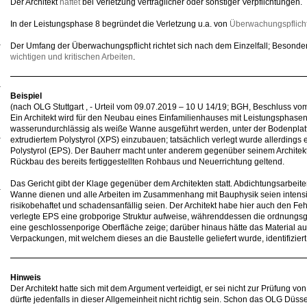
Der Architekt
haftet
bei Verletzung vertraglicher oder sonstiger Verpflichtungen.
In der Leistungsphase 8 begründet die Verletzung u.a. von
Überwachungspflich
Der Umfang der Überwachungspflicht richtet sich nach dem Einzelfall; Besonder
wichtigen und kritischen Arbeiten
.
Beispiel
(nach OLG Stuttgart , - Urteil vom 09.07.2019 – 10 U 14/19; BGH, Beschluss vo
Ein Architekt wird für den Neubau eines Einfamilienhauses mit Leistungsphasen 1
wasserundurchlässig als weiße Wanne ausgeführt werden, unter der Bodenpla
extrudiertem Polystyrol (XPS) einzubauen; tatsächlich verlegt wurde allerdin
Polystyrol (EPS). Der Bauherr macht unter anderem gegenüber seinem Architekt
Rückbau des bereits fertiggestellten Rohbaus und Neuerrichtung geltend.
Das Gericht gibt der Klage gegenüber dem Architekten statt. Abdichtungsarbeite
Wanne dienen und alle Arbeiten im Zusammenhang mit Bauphysik seien intensi
risikobehaftet und schadensanfällig seien. Der Architekt habe hier auch den F
verlegte EPS eine grobporige Struktur aufweise, währenddessen die ordnu
eine geschlossenporige Oberfläche zeige; darüber hinaus hätte das Material au
Verpackungen, mit welchem dieses an die Baustelle geliefert wurde, identifizie
Hinweis
Der Architekt hatte sich mit dem Argument verteidigt, er sei nicht zur Prüfung von 
dürfte jedenfalls in dieser Allgemeinheit nicht richtig sein. Schon das OLG Düsse