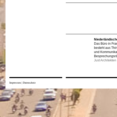
Niederländisch
Das Büro in Fra
besteht aus Thi
und Kommunikat
Besprechungsr
Just Architekten
Impressum
|
Datenschutz