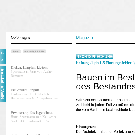
Meldungen
Magazin
RECHTSPRECHUNG
Haftung
/
Lph 1-5 Planungsfehler
/
Kicken, kämpfen, klettern
Sporthalle in Paris von Atelier
Bauen im Bes
Ramdam
des Bestandes
Freudvoller Eingriff
Umbau einer Textilfabrik bei
Barcelona von NUA arquitectures
Wünscht der Bauherr einen Umbau i
Architekt in jedem Fall zu prüfen,
die vom Bauherrn beabsichtigte Nu
Erweiterung fürs Jugendhaus
Hutta Architektur und Knüvener
Architekturlandschaft in Köln
Hintergrund
Der Architekt
haftet
bei Verletzung ve