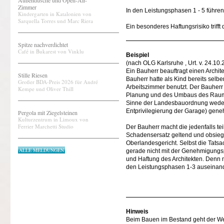
Außendusche und Open-Air-
Zimmer
In den Leistungsphasen 1 - 5 führe
Kindergarten in Katalonien von
Sarquella Torres und Marc Riera
Ein besonderes Haftungsrisiko trifft
Spitze nachverdichtet
Café in Bukarest von Vinklu
Beispiel
(nach OLG Karlsruhe , Urt. v. 24.10
Ein Bauherr beauftragt einen Archi
Stille Riesen
Bauherr hatte als Kind bereits selb
Großer BDA-Preis 2026 für André
Arbeitszimmer benutzt. Der Bauherr
Kempe und Oliver Thill
Planung und des Umbaus des Raums 
Sinne der Landesbauordnung weder
Entprivilegierung der Garage) gene
Pergola mit Ziegelsteinen
Kulturzentrum in Limoux von
Ferrier Marchetti Studio
Der Bauherr macht die jedenfalls t
Schadensersatz geltend und obsiegt
Oberlandesgericht. Selbst die Tatsac
ALLE MELDUNGEN
gerade nicht mit der Genehmigungspl
und Haftung des Architekten. Denn m
den Leistungsphasen 1-3 auseinand
Hinweis
Beim Bauen im Bestand geht der Weg