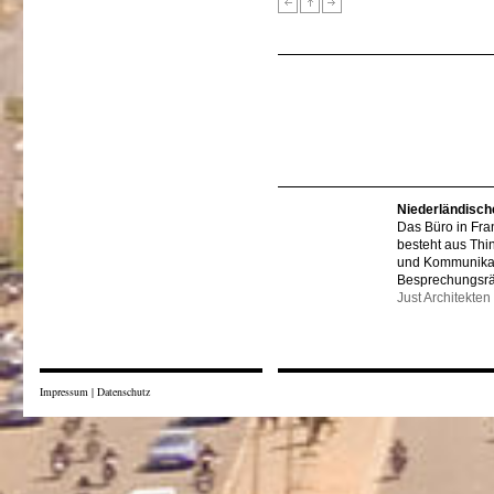
Niederländisch
Das Büro in Fra
besteht aus Thi
und Kommunikat
Besprechungsr
Just Architekten
Impressum
|
Datenschutz