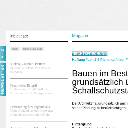
Meldungen
Magazin
RECHTSPRECHUNG
Haftung
/
Lph 1-5 Planungsfehler
/
Kicken, kämpfen, klettern
Sporthalle in Paris von Atelier
Bauen im Besta
Ramdam
grundsätzlich 
Freudvoller Eingriff
Schallschutzs
Umbau einer Textilfabrik bei
Barcelona von NUA arquitectures
Der Architekt hat grundsätzlich au
Erweiterung fürs Jugendhaus
seiner Planung zu berücksichtigen.
Hutta Architektur und Knüvener
Architekturlandschaft in Köln
Hintergrund