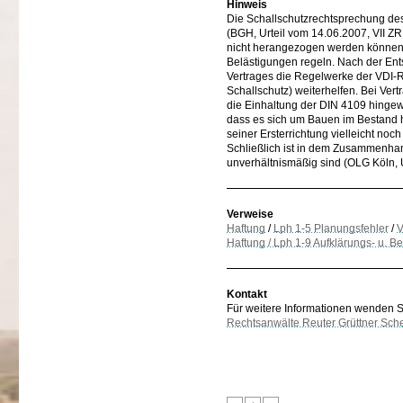
Hinweis
Die Schallschutzrechtsprechung de
(BGH, Urteil vom 14.06.2007, VII 
nicht herangezogen werden können,
Belästigungen regeln. Nach der En
Vertrages die Regelwerke der VDI-Ri
Schallschutz) weiterhelfen. Bei Vert
die Einhaltung der DIN 4109 hingewi
dass es sich um Bauen im Bestand ha
seiner Ersterrichtung vielleicht no
Schließlich ist in dem Zusammenha
unverhältnismäßig sind (OLG Köln, 
Verweise
Haftung
/
Lph 1-5 Planungsfehler
/
V
Haftung / Lph 1-9 Aufklärungs- u. Be
Kontakt
Für weitere Informationen wenden Sie
Rechtsanwälte Reuter Grüttner Sch