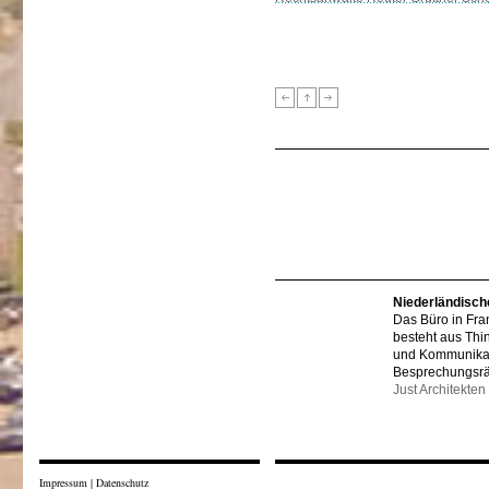
Niederländisch
Das Büro in Fra
besteht aus Thi
und Kommunikat
Besprechungsr
Just Architekten
Impressum
|
Datenschutz