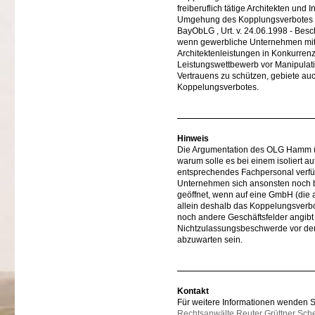
freiberuflich tätige Architekten un
Umgehung des Kopplungsverbotes ge
BayObLG , Urt. v. 24.06.1998 - Bes
wenn gewerbliche Unternehmen mit 
Architektenleistungen in Konkurrenz
Leistungswettbewerb vor Manipulatio
Vertrauens zu schützen, gebiete auc
Koppelungsverbotes.
Hinweis
Die Argumentation des OLG Hamm üb
warum solle es bei einem isoliert au
entsprechendes Fachpersonal verf
Unternehmen sich ansonsten noch b
geöffnet, wenn auf eine GmbH (die 
allein deshalb das Koppelungsverbo
noch andere Geschäftsfelder angibt u
Nichtzulassungsbeschwerde vor dem
abzuwarten sein.
Kontakt
Für weitere Informationen wenden Sie
Rechtsanwälte Reuter Grüttner Sch