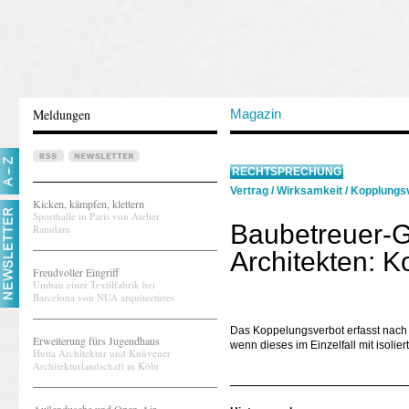
Meldungen
Magazin
RECHTSPRECHUNG
Vertrag
/
Wirksamkeit
/
Kopplungs
Kicken, kämpfen, klettern
Sporthalle in Paris von Atelier
Baubetreuer-G
Ramdam
Architekten: 
Freudvoller Eingriff
Umbau einer Textilfabrik bei
Barcelona von NUA arquitectures
Das Koppelungsverbot erfasst nac
Erweiterung fürs Jugendhaus
wenn dieses im Einzelfall mit isolier
Hutta Architektur und Knüvener
Architekturlandschaft in Köln