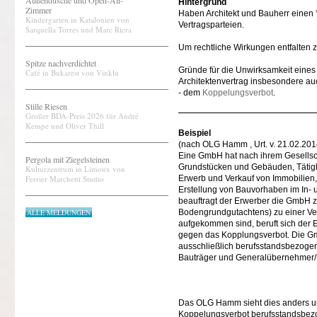
Außendusche und Open-Air-
Hintergrund
Zimmer
Haben Architekt und Bauherr einen
Kindergarten in Katalonien von
Vertragsparteien.
Sarquella Torres und Marc Riera
Um rechtliche Wirkungen entfalten 
Spitze nachverdichtet
Gründe für die Unwirksamkeit eines
Café in Bukarest von Vinklu
Architektenvertrag insbesondere au
- dem
Koppelungsverbot
.
Stille Riesen
Großer BDA-Preis 2026 für André
Kempe und Oliver Thill
Beispiel
(nach OLG Hamm , Urt. v. 21.02.2014 
Eine GmbH hat nach ihrem Gesellsch
Pergola mit Ziegelsteinen
Grundstücken und Gebäuden, Tätigk
Kulturzentrum in Limoux von
Ferrier Marchetti Studio
Erwerb und Verkauf von Immobilien
Erstellung von Bauvorhaben im In- u
beauftragt der Erwerber die GmbH z
ALLE MELDUNGEN
Bodengrundgutachtens) zu einer Ve
aufgekommen sind, beruft sich der 
gegen das Kopplungsverbot. Die G
ausschließlich berufsstandsbezogen 
Bauträger und Generalübernehmer/
Das OLG Hamm sieht dies anders un
Koppelungsverbot berufsstandsbezo