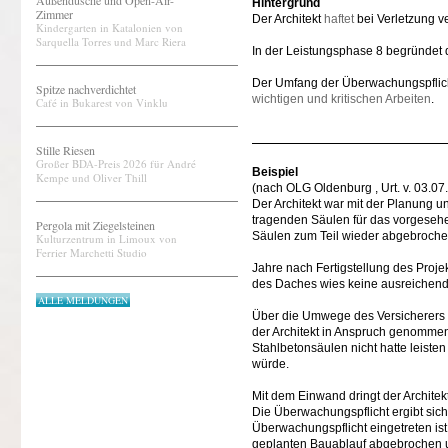
Außendusche und Open-Air-
Hintergrund
Zimmer
Der Architekt
haftet
bei Verletzung ve
Kindergarten in Katalonien von
Sarquella Torres und Marc Riera
In der Leistungsphase 8 begründet 
Der Umfang der Überwachungspflicht 
Spitze nachverdichtet
wichtigen und kritischen Arbeiten
.
Café in Bukarest von Vinklu
Stille Riesen
Großer BDA-Preis 2026 für André
Beispiel
Kempe und Oliver Thill
(nach OLG Oldenburg , Urt. v. 03.07
Der Architekt war mit der Planung 
tragenden Säulen für das vorgesehe
Pergola mit Ziegelsteinen
Säulen zum Teil wieder abgebrochen
Kulturzentrum in Limoux von
Ferrier Marchetti Studio
Jahre nach Fertigstellung des Proje
des Daches wies keine ausreichend
ALLE MELDUNGEN
Über die Umwege des Versicherers d
der Architekt in Anspruch genommen
Stahlbetonsäulen nicht hatte leiste
würde.
Mit dem Einwand dringt der Architek
Die Überwachungspflicht ergibt sic
Überwachungspflicht eingetreten is
geplanten Bauablauf abgebrochen und