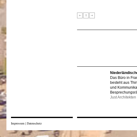
Niederländisch
Das Büro in Fra
besteht aus Thi
und Kommunikat
Besprechungsr
Just Architekten
Impressum
|
Datenschutz