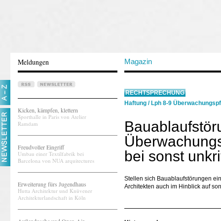
Meldungen
Magazin
RECHTSPRECHUNG
Haftung
/
Lph 8-9 Überwachungspf
Kicken, kämpfen, klettern
Sporthalle in Paris von Atelier
Bauablaufstör
Ramdam
Überwachungsp
Freudvoller Eingriff
bei sonst unkr
Umbau einer Textilfabrik bei
Barcelona von NUA arquitectures
Stellen sich Bauablaufstörungen ei
Erweiterung fürs Jugendhaus
Architekten auch im Hinblick auf son
Hutta Architektur und Knüvener
Architekturlandschaft in Köln