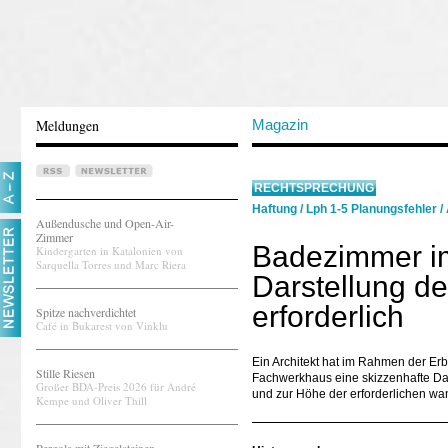
Meldungen
Magazin
RECHTSPRECHUNG
Haftung
/
Lph 1-5 Planungsfehler
/
Außendusche und Open-Air-
Zimmer
Badezimmer i
Kindergarten in Katalonien von
Sarquella Torres und Marc Riera
Darstellung d
erforderlich
Spitze nachverdichtet
Café in Bukarest von Vinklu
Ein Architekt hat im Rahmen der Er
Stille Riesen
Fachwerkhaus eine skizzenhafte Dar
Großer BDA-Preis 2026 für André
und zur Höhe der erforderlichen wa
Kempe und Oliver Thill