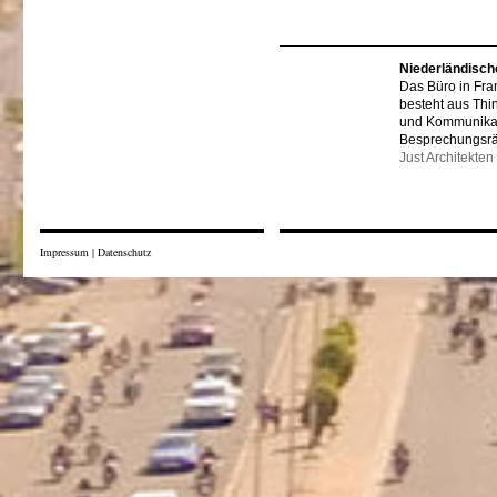
Niederländisch
Das Büro in Fra
besteht aus Thi
und Kommunikat
Besprechungsr
Just Architekten
Impressum
|
Datenschutz