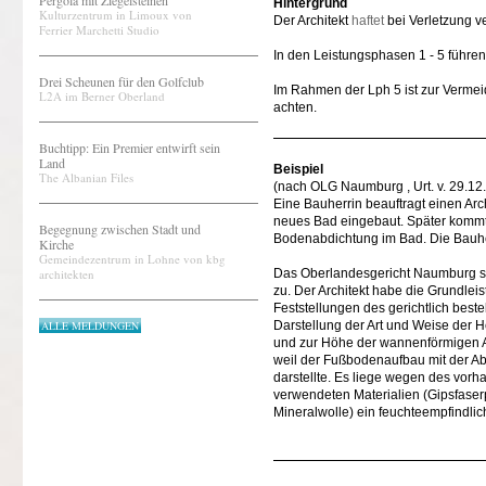
Pergola mit Ziegelsteinen
Hintergrund
Kulturzentrum in Limoux von
Der Architekt
haftet
bei Verletzung ve
Ferrier Marchetti Studio
In den Leistungsphasen 1 - 5 führe
Drei Scheunen für den Golfclub
Im Rahmen der Lph 5 ist zur Vermei
L2A im Berner Oberland
achten.
Buchtipp: Ein Premier entwirft sein
Land
Beispiel
The Albanian Files
(nach OLG Naumburg , Urt. v. 29.12
Eine Bauherrin beauftragt einen Ar
neues Bad eingebaut. Später kommt
Begegnung zwischen Stadt und
Bodenabdichtung im Bad. Die Bauher
Kirche
Gemeindezentrum in Lohne von kbg
architekten
Das Oberlandesgericht Naumburg sp
zu. Der Architekt habe die Grundle
Feststellungen des gerichtlich best
ALLE MELDUNGEN
Darstellung der Art und Weise der H
und zur Höhe der wannenförmigen Ab
weil der Fußbodenaufbau mit der A
darstellte. Es liege wegen des vo
verwendeten Materialien (Gipsfaserp
Mineralwolle) ein feuchteempfindlic