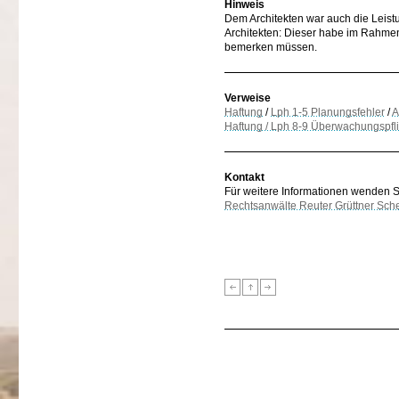
Hinweis
Dem Architekten war auch die Leistu
Architekten: Dieser habe im Rahme
bemerken müssen.
Verweise
Haftung
/
Lph 1-5 Planungsfehler
/
A
Haftung / Lph 8-9 Überwachungspfl
Kontakt
Für weitere Informationen wenden Sie
Rechtsanwälte Reuter Grüttner Sch