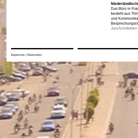
Niederländisch
Das Büro in Fra
besteht aus Thi
und Kommunikat
Besprechungsr
Just Architekten
Impressum
|
Datenschutz