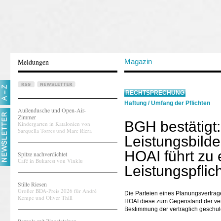
Meldungen
Magazin
RECHTSPRECHUNG
Haftung
/
Umfang der Pflichten
Außendusche und Open-Air-
Zimmer
BGH bestätigt
Kindergarten in Katalonien von
Sarquella Torres und Marc Riera
Leistungsbild
HOAI führt zu
Spitze nachverdichtet
Café in Bukarest von Vinklu
Leistungspflich
Stille Riesen
Großer BDA-Preis 2026 für André
Die Parteien eines Planungsvertra
Kempe und Oliver Thill
HOAI diese zum Gegenstand der vert
Bestimmung der vertraglich geschul