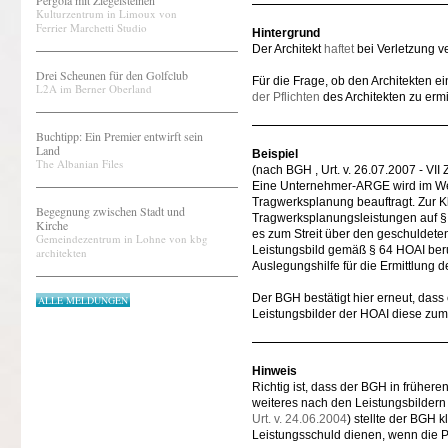
Pergola mit Ziegelsteinen
Kulturzentrum in Limoux von
Ferrier Marchetti Studio
Hintergrund
Der Architekt
haftet
bei Verletzung ve
Drei Scheunen für den Golfclub
Für die Frage, ob den Architekten ei
L2A im Berner Oberland
der Pflichten
des Architekten zu ermi
Buchtipp: Ein Premier entwirft sein
Land
Beispiel
The Albanian Files
(nach BGH , Urt. v. 26.07.2007 - VII
Eine Unternehmer-ARGE wird im Wese
Tragwerksplanung beauftragt. Zur Kl
Begegnung zwischen Stadt und
Tragwerksplanungsleistungen auf § 
Kirche
es zum Streit über den geschuldet
Gemeindezentrum in Lohne von kbg
Leistungsbild gemäß § 64 HOAI beruf
architekten
Auslegungshilfe für die Ermittlung 
Der BGH bestätigt hier erneut, dass
ALLE MELDUNGEN
Leistungsbilder der HOAI diese zu
Hinweis
Richtig ist, dass der BGH in früher
weiteres nach den Leistungsbildern 
Urt. v. 24.06.2004
) stellte der BGH k
Leistungsschuld dienen, wenn die Pa