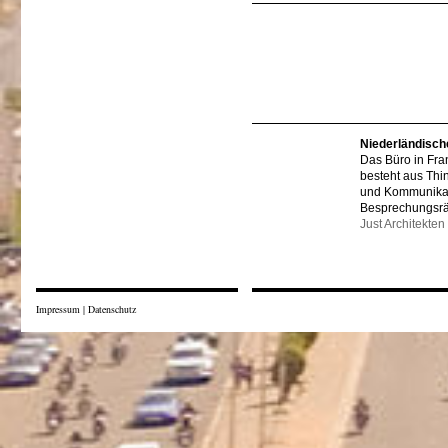
Niederländisch
Das Büro in Fra
besteht aus Thi
und Kommunikat
Besprechungsr
Just Architekten
Impressum
|
Datenschutz