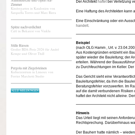
Außendusche und Open-Air-
Der Architekt
haftet
bei Verletzung ve
Zimmer
Kindergarten in Katalonien von
Eine Haftung des Architekten kann
Sarquella Torres und Marc Riera
Eine Einschränkung oder ein Aussc
handelt
.
Spitze nachverdichtet
Café in Bukarest von Vinklu
Beispiel
Stille Riesen
(nach OLG Hamm , Urt. v. 23.04.20
Großer BDA-Preis 2026 für André
Aus Kostengründen entzieht ein Bauh
Kempe und Oliver Thill
später wieder die Bauleitung; der A
erteilen. Während der Bauausführung
zu Durchfeuchtungen im Keller. Der
Pergola mit Ziegelsteinen
Kulturzentrum in Limoux von
Ferrier Marchetti Studio
Das Gericht sieht eine Verantwortlich
Bauleitungsfehler, da ihm die Baule
Beratungsfehler vorzuwerfen. Im Rah
ALLE MELDUNGEN
auf die damit verbundenen Risiken d
haftet der Architekt nicht alleine. 
Hinweis
Das Urteil liegt mit seinen Anforder
Rechtsprechung. Darüberhinaus war 
Der Bauherr hatte nämlich – wieder