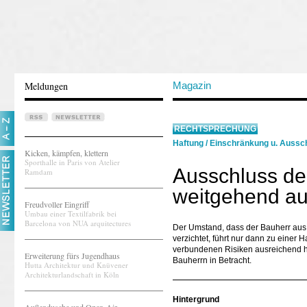
Meldungen
Magazin
RECHTSPRECHUNG
Haftung
/
Einschränkung u. Aussch
Kicken, kämpfen, klettern
Sporthalle in Paris von Atelier
Ausschluss de
Ramdam
weitgehend auf
Freudvoller Eingriff
Umbau einer Textilfabrik bei
Barcelona von NUA arquitectures
Der Umstand, dass der Bauherr aus
verzichtet, führt nur dann zu einer 
verbundenen Risiken ausreichend hi
Erweiterung fürs Jugendhaus
Bauherrn in Betracht.
Hutta Architektur und Knüvener
Architekturlandschaft in Köln
Hintergrund