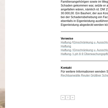
Familienangehörigen sowie im Wege
Schaden gekommen war, setzte er a
angefallen wären, nämlich rd. DM 15
30.000,00. Ein Bauherr, der aus Ko
bei der Schadensbehebung ein Fac
ebenfalls in Eigenleistung ausführe
Eigenleistung abgedeckt werden kön
Verweise
Haftung
/
Einschränkung u. Ausschl
Haftung
Haftung / Einschränkung u. Ausschl
Haftung / Lph 8-9 Überwachungspfli
Kontakt
Für weitere Informationen wenden Sie
Rechtsanwälte Reuter Grüttner Sch