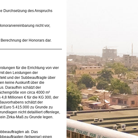
che Durchsetzung des Anspruchs
Honorarvereinbarung nicht vor,
 Berechnung der Honorars dar.
istungen für die Errichtung von vier
 mit den Leistungen der
itekt und der Subbeauftragte über
en keine Auskunft über die
s. Daraufhin schätzt der
lächengröße von circa 4000 m²
,8 Millionen € für die KG 300, der
Bauvorhabens schätzt der
it Euro 5.415.000 zu Grunde zu
ndlagen nicht detailliert offenlege,
ein Zirka-Maß zu Grunde legen.
ubbeauftragten ab. Das
bbeauftragten (teilweise) einen