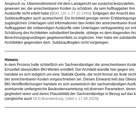
Anspruch zu. Übereinstimmend mit dem Landgericht sei zunächst festzustellen, 
gewesen sei, die anrechenbaren Kosten zu schätzen, da sein Auftraggeber ihm 
Auskünfte nicht erteilt habe (
BGH, Urt. v. 27.10.1994
). Entgegen der Ansicht des
Subbeauftragten auch ausreichend. Ein Architekt genüge seiner Erstdarlegungs
zugänglichen Unterlagen und Informationen den Anteil der anrechenbaren Kosten
Auftraggeber die notwendigen Auskünfte oder Unterlagen vertragswidrig vor ent
Schätzung des Architekten substantiiert bestreite, obliege es dem klagenden Ar
Berechnungsgrundlagen gegebenenfalls zu ergänzen. Hier habe ein substantiie
Architekten gegenüber dem Subbeauftragten nicht vorgelegen.
Hinweis
In dem Prozess hatte schließlich ein Sachverständiger die anrechenbaren Kost
Einzelfall überprüften BKI-Werten ermittelt. Der Architekt wandte hier gegen ein
handele es sich lediglich um eine Statistik-Quelle, die nicht formal als feste rec
der anrechenbaren Kosten vorgeschrieben sei. Diesen Einwand ließ das Oberlan
BKI-Veröffentlichungen handele es sich ausweislich der sachverständigen Aus
anerkannte umfangreiche Baukostensammlung mit diversen Parametern, deren K
gegliedert seien und deren Plausibilität der Sachverständige in Bezug auf das
(vergleiche auch
OLG Brandenburg, Urteil v. 17.04.2025
)