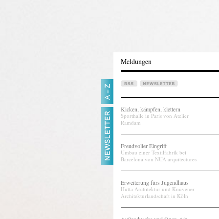
Meldungen
Kicken, kämpfen, klettern
Sporthalle in Paris von Atelier
Ramdam
Freudvoller Eingriff
Umbau einer Textilfabrik bei
Barcelona von NUA arquitectures
Erweiterung fürs Jugendhaus
Hutta Architektur und Knüvener
Architekturlandschaft in Köln