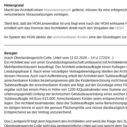
Hintergrund
Macht der Architekt einen
Honoraranspruch
geltend, müssen für eine erfolgrei
verschiedene Voraussetzungen vorliegen.
Steht fest, daß die HOAI anwendbar ist und liegt eine nach der HOAI wirksame 
ermittelt sich das Honorar des Architekten direkt nach den Vorgaben der
HOAI
.
Im System der HOAI stellen die
anrechenbaren Kosten
eine der Grundlagen zur
Beispiel
(nach Oberlandesgericht Celle, Urteil vom 11.02.2026 – 14 U 172/24 , )
Ein Architekt war von einer Grundstücksgesellschaft umfassend mit Architektenle
Mehrfamilienhäusern beauftragt. Der Architekt unterbeauftragte einen Kollegen
Leistungsphase 8. Nach einer vorzeitigen Vertragsbeendigung streiten der Arch
dessen Honorar. Auch nach Aufforderung erteilt der Architekt dem Subbeauftragt
anrechenbaren Kosten beziehungsweise gibt die Kostenberechnung nicht herau
Subbeauftragte die anrechenbaren Kosten wie folgt: auf der Grundlage einer F
ergäbe sich bei einem Preis in Höhe von 1200 €/Quadratmeter eine Summe von 4
erfahrungsgemäß Umfang der technischen Gebäudeausrüstung eines solchen 
Subbeauftragte mit Euro 615.000. Anrechenbaren Kosten seien entsprechend m
legen. Der Architekt beanstandet, dass der Subbeauftragte seine Berechnungsgru
im übrigen kenne er auch die genaue Flächengröße und müsse diesbezüglich k
Entsprechend sei der Vortrag unzureichend.
Das Landgericht folgt dem Argument des Architekten und weist die Klage des S
Oberlandesgericht Celle hebt das landgerichtliche Urteil auf und spricht dem Su