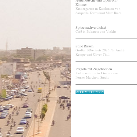
Außendusche und Open-Air-
Zimmer
Kindergarten in Katalonien von
Sarquella Torres und Marc Riera
Spitze nachverdichtet
Café in Bukarest von Vinklu
Stille Riesen
Großer BDA-Preis 2026 für André
Kempe und Oliver Thill
Pergola mit Ziegelsteinen
Kulturzentrum in Limoux von
Ferrier Marchetti Studio
ALLE MELDUNGEN