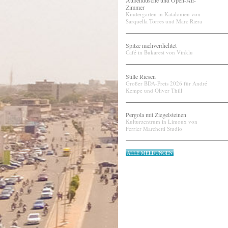
Außendusche und Open-Air-
Zimmer
Kindergarten in Katalonien von
Sarquella Torres und Marc Riera
Spitze nachverdichtet
Café in Bukarest von Vinklu
Stille Riesen
Großer BDA-Preis 2026 für André
Kempe und Oliver Thill
Pergola mit Ziegelsteinen
Kulturzentrum in Limoux von
Ferrier Marchetti Studio
ALLE MELDUNGEN