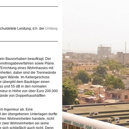
schuldetete Leistung, d.h. der
Umfang
 ein Bauvorhaben beauftragt. Der
Kenntnisgabeverfahren sowie Pläne.
"Errichtung eines Wohnhauses mit
nheiten; dabei sind die Trennwände
rigen Wände. Im Kellergeschoss
r übergibt dem Bauträger einen
ss und 55 dB in den normalen
ieur in Höhe von über Euro 200.000
nnwände von Doppelhaushälften
m Ingenieur ab. Eine
nd der übergebenen Unterlagen durfte
chen Wohneinheiten handele, nicht
 zwei Wohneinheiten sei seine
 sich schließlich auch nicht. Denn