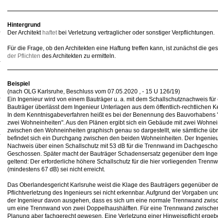
Hintergrund
Der Architekt
haftet
bei Verletzung vertraglicher oder sonstiger Verpflichtungen.
Für die Frage, ob den Architekten eine Haftung treffen kann, ist zunächst die ge
der Pflichten
des Architekten zu ermitteln.
Beispiel
(nach OLG Karlsruhe, Beschluss vom 07.05.2020 , - 15 U 126/19)
Ein Ingenieur wird von einem Bauträger u. a. mit dem Schallschutznachweis für
Bauträger überlässt dem Ingenieur Unterlagen aus dem öffentlich-rechtlichen 
In dem Kenntnisgabeverfahren heißt es bei der Benennung des Bauvorhabens 
zwei Wohneinheiten". Aus den Plänen ergibt sich ein Gebäude mit zwei Wohnei
zwischen den Wohneinheiten graphisch genau so dargestellt, wie sämtliche üb
befindet sich ein Durchgang zwischen den beiden Wohneinheiten. Der Ingenieu
Nachweis über einen Schallschutz mit 53 dB für die Trennwand im Dachgescho
Geschossen. Später macht der Bauträger Schadensersatz gegenüber dem Ingen
geltend: Der erforderliche höhere Schallschutz für die hier vorliegenden Tre
(mindestens 67 dB) sei nicht erreicht.
Das Oberlandesgericht Karlsruhe weist die Klage des Bauträgers gegenüber de
Pflichtverletzung des Ingenieurs sei nicht erkennbar. Aufgrund der Vorgaben u
der Ingenieur davon ausgehen, dass es sich um eine normale Trennwand zwis
um eine Trennwand von zwei Doppelhaushälften. Für eine Trennwand zwischen
Planung aber fachgerecht gewesen. Eine Verletzung einer Hinweispflicht ergebe