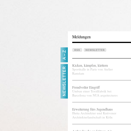
Meldungen
Kicken, kämpfen, klettern
Sporthalle in Paris von Atelier
Ramdam
Freudvoller Eingriff
Umbau einer Textilfabrik bei
Barcelona von NUA arquitectures
Erweiterung fürs Jugendhaus
Hutta Architektur und Knüvener
Architekturlandschaft in Köln