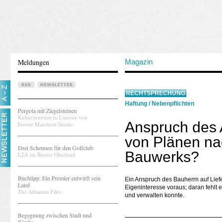
Meldungen
Magazin
RECHTSPRECHUNG
Haftung
/
Nebenpflichten
Pergola mit Ziegelsteinen
Kulturzentrum in Limoux von
Anspruch des 
Ferrier Marchetti Studio
von Plänen na
Drei Scheunen für den Golfclub
Bauwerks?
L2A im Berner Oberland
Buchtipp: Ein Premier entwirft sein
Ein Anspruch des Bauherrn auf Lief
Land
Eigeninteresse voraus; daran fehlt
The Albanian Files
und verwalten konnte.
Begegnung zwischen Stadt und