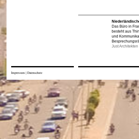
Niederländisch
Das Büro in Fra
besteht aus Thi
und Kommunikat
Besprechungsr
Just Architekten
Impressum
|
Datenschutz