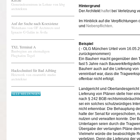
Kirche
Gemeindezentrum in Lohne von kbg
Hintergrund
architekten
Der Architekt
haftet
bei Verletzung ve
Im Hinblick auf die Verpflichtungen 
Auf der Suche nach Koexistenz
und
Nebenpflichten
.
Wohnhaus von OF Architects und
Ignacio G Galán in Ávila
Beispiel
TXL Terminal A
( - OLG München Urteil vom 16.05.
Baubeginn am ehemaligen
zurückgenommen)
Flughafen Tegel
Ein Bauherr macht gegenüber den T
fast 5 Jahre nach Bauwerkfertigst
Bauherr auch auf die Lieferung von U
Hackschnitzel für Bad Aibling
vereinbart war, dass die Tragwerkspl
Heizwerk von ensømble studio
architektur
offenbar nicht erfolgt.
Landgericht und Oberlandesgericht
ALLE MELDUNGEN
Lieferung von Plänen stelle hier 
nach § 242 BGB rechtsmissbräuchlic
sei ein solches schutzwürdiges Int
nicht erkennbar. Die Behauptung de
halte der Senat für vorgeschoben,
nutzen und verwalten konnte. Der B
Unterlagen seien durch die Tragwer
Übergabe der verlangten Pläne den
Vielmehr würde die beabsichtigte 
verletzen. Denn die Lieferung der v