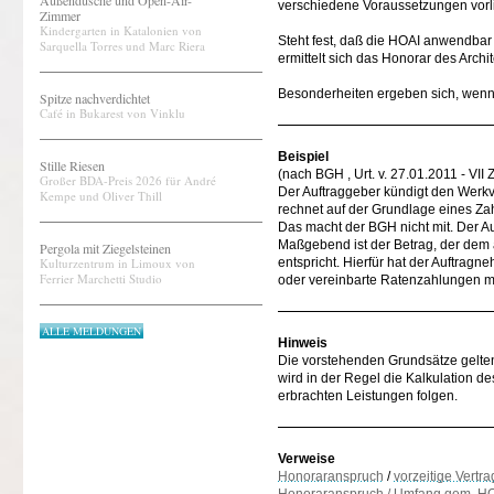
Außendusche und Open-Air-
verschiedene Voraussetzungen vorl
Zimmer
Kindergarten in Katalonien von
Steht fest, daß die HOAI anwendbar 
Sarquella Torres und Marc Riera
ermittelt sich das Honorar des Arch
Besonderheiten ergeben sich, wenn
Spitze nachverdichtet
Café in Bukarest von Vinklu
Beispiel
Stille Riesen
(nach BGH , Urt. v. 27.01.2011 - VII
Großer BDA-Preis 2026 für André
Der Auftraggeber kündigt den Werkve
Kempe und Oliver Thill
rechnet auf der Grundlage eines Za
Das macht der BGH nicht mit. Der A
Maßgebend ist der Betrag, der dem a
Pergola mit Ziegelsteinen
Kulturzentrum in Limoux von
entspricht. Hierfür hat der Auftragn
Ferrier Marchetti Studio
oder vereinbarte Ratenzahlungen m
ALLE MELDUNGEN
Hinweis
Die vorstehenden Grundsätze gelten
wird in der Regel die Kalkulation 
erbrachten Leistungen folgen.
Verweise
Honoraranspruch
/
vorzeitige Vert