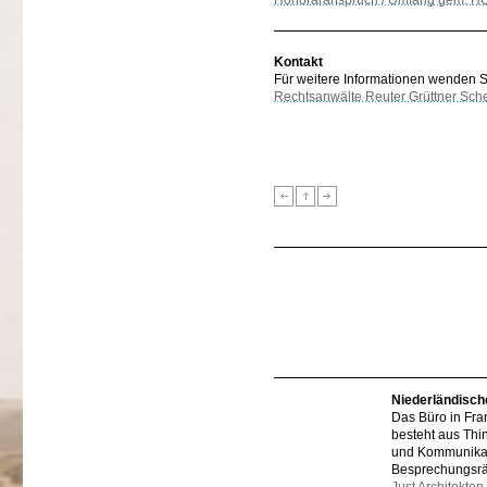
Honoraranspruch / Umfang gem. HOA
Kontakt
Für weitere Informationen wenden Sie
Rechtsanwälte Reuter Grüttner Sch
Niederländisch
Das Büro in Fra
besteht aus Thi
und Kommunikat
Besprechungsr