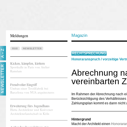
Meldungen
Magazin
RECHTSPRECHUNG
Honoraranspruch
/
vorzeitige Ver
Kicken, kämpfen, klettern
Sporthalle in Paris von Atelier
Abrechnung na
Ramdam
vereinbarten 
Freudvoller Eingriff
Umbau einer Textilfabrik bei
Barcelona von NUA arquitectures
Im Rahmen der Abrechnung nach eine
Berücksichtigung des Verhältnisses 
Zahlungsplan kommt es dann nicht a
Erweiterung fürs Jugendhaus
Hutta Architektur und Knüvener
Architekturlandschaft in Köln
Hintergrund
Macht der Architekt einen
Honorara