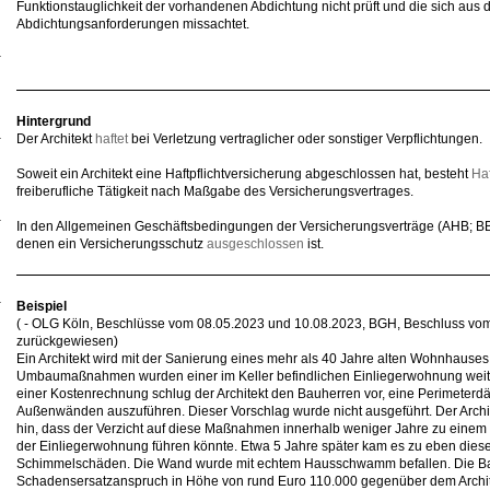
Funktionstauglichkeit der vorhandenen Abdichtung nicht prüft und die sich au
Abdichtungsanforderungen missachtet.
Hintergrund
Der Architekt
haftet
bei Verletzung vertraglicher oder sonstiger Verpflichtungen.
Soweit ein Architekt eine Haftpflichtversicherung abgeschlossen hat, besteht
Haf
freiberufliche Tätigkeit nach Maßgabe des Versicherungsvertrages.
In den Allgemeinen Geschäftsbedingungen der Versicherungsverträge (AHB; BBR
denen ein Versicherungsschutz
ausgeschlossen
ist.
Beispiel
( - OLG Köln, Beschlüsse vom 08.05.2023 und 10.08.2023, BGH, Beschluss vo
zurückgewiesen)
Ein Architekt wird mit der Sanierung eines mehr als 40 Jahre alten Wohnhauses
Umbaumaßnahmen wurden einer im Keller befindlichen Einliegerwohnung weit
einer Kostenrechnung schlug der Architekt den Bauherren vor, eine Perimete
Außenwänden auszuführen. Dieser Vorschlag wurde nicht ausgeführt. Der Archit
hin, dass der Verzicht auf diese Maßnahmen innerhalb weniger Jahre zu einem
der Einliegerwohnung führen könnte. Etwa 5 Jahre später kam es zu eben diese
Schimmelschäden. Die Wand wurde mit echtem Hausschwamm befallen. Die Bau
Schadensersatzanspruch in Höhe von rund Euro 110.000 gegenüber dem Archite