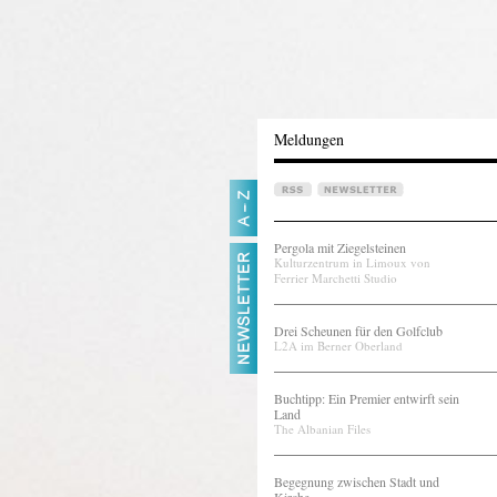
Meldungen
Pergola mit Ziegelsteinen
Kulturzentrum in Limoux von
Ferrier Marchetti Studio
Drei Scheunen für den Golfclub
L2A im Berner Oberland
Buchtipp: Ein Premier entwirft sein
Land
The Albanian Files
Begegnung zwischen Stadt und