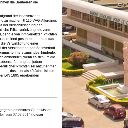
ehmen die Bauherren die
aufgrund der Insolvenz des
end zu machen, § 115 VVG. Allerdings
 da der Ausschlussgrund der
tliche Pflichtverletzung, die zum
der die von ihm verletzten Pflichten
en zutreffend gesehen habe und das
 die Verwirklichung einer
st der Versicherer einen Sachverhalt
cherungsnehmers zumindest hindeute.
nn entbehrlich, wenn es sich um die
r Lebenserfahrung bei jedem
eruflicher Pflichten sei anzunehmen,
es, das älter als 40 Jahre ist, die
s der DIN 1895 ergebenden
oß gegen elementares Grundwissen
teil vom 07.03.2014
); dieser