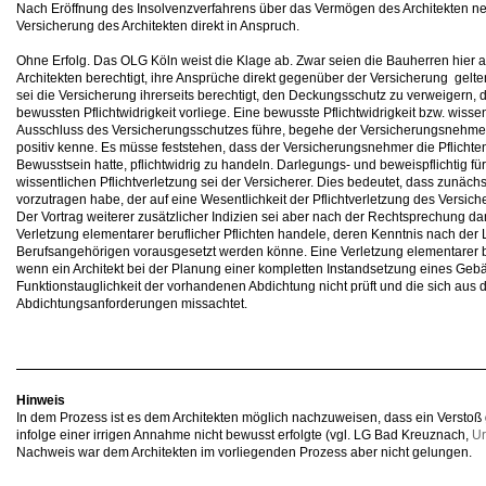
Nach Eröffnung des Insolvenzverfahrens über das Vermögen des Architekten n
Versicherung des Architekten direkt in Anspruch.
Ohne Erfolg. Das OLG Köln weist die Klage ab. Zwar seien die Bauherren hier 
Architekten berechtigt, ihre Ansprüche direkt gegenüber der Versicherung gelt
sei die Versicherung ihrerseits berechtigt, den Deckungsschutz zu verweigern,
bewussten Pflichtwidrigkeit vorliege. Eine bewusste Pflichtwidrigkeit bzw. wissen
Ausschluss des Versicherungsschutzes führe, begehe der Versicherungsnehmer, 
positiv kenne. Es müsse feststehen, dass der Versicherungsnehmer die Pflicht
Bewusstsein hatte, pflichtwidrig zu handeln. Darlegungs- und beweispflichtig für
wissentlichen Pflichtverletzung sei der Versicherer. Dies bedeutet, dass zunäch
vorzutragen habe, der auf eine Wesentlichkeit der Pflichtverletzung des Versi
Der Vortrag weiterer zusätzlicher Indizien sei aber nach der Rechtsprechung da
Verletzung elementarer beruflicher Pflichten handele, deren Kenntnis nach de
Berufsangehörigen vorausgesetzt werden könne. Eine Verletzung elementarer b
wenn ein Architekt bei der Planung einer kompletten Instandsetzung eines Gebäud
Funktionstauglichkeit der vorhandenen Abdichtung nicht prüft und die sich au
Abdichtungsanforderungen missachtet.
Hinweis
In dem Prozess ist es dem Architekten möglich nachzuweisen, dass ein Verst
infolge einer irrigen Annahme nicht bewusst erfolgte (vgl. LG Bad Kreuznach,
Ur
Nachweis war dem Architekten im vorliegenden Prozess aber nicht gelungen.